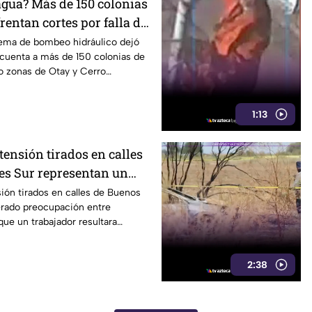
agua? Más de 150 colonias
rentan cortes por falla de
stema de bombeo hidráulico dejó
 cuenta a más de 150 colonias de
o zonas de Otay y Cerro
1:13
 tensión tirados en calles
es Sur representan un
eatones en Tijuana
sión tirados en calles de Buenos
erado preocupación entre
que un trabajador resultara
2:38