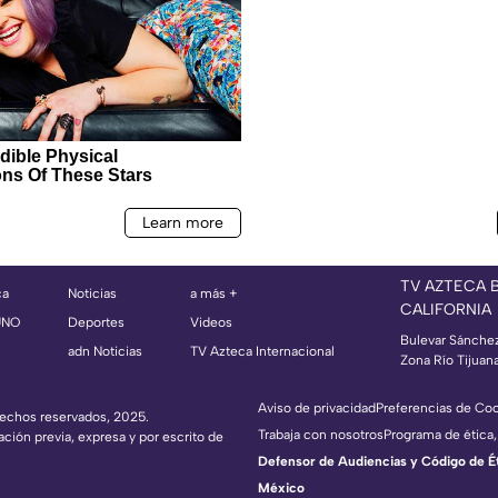
TV AZTECA 
ca
Noticias
a más +
CALIFORNIA
UNO
Deportes
Videos
Bulevar Sánche
adn Noticias
TV Azteca Internacional
Zona Río Tijuan
Aviso de privacidad
Preferencias de Co
erechos reservados, 2025.
Trabaja con nosotros
Programa de ética,
ación previa, expresa y por escrito de
Defensor de Audiencias y Código de Étic
México