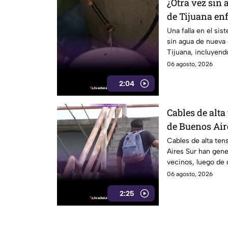
¿Otra vez sin 
de Tijuana enf
CESPT
Una falla en el si
sin agua de nueva
Tijuana, incluyend
Colorado.
06 agosto, 2026
2:04
Cables de alta
de Buenos Air
riesgo para p
Cables de alta ten
Aires Sur han gen
vecinos, luego de 
electrocutado.
06 agosto, 2026
2:25