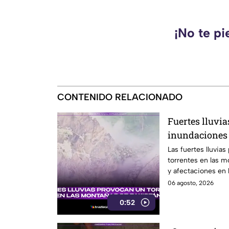
¡No te pi
CONTENIDO RELACIONADO
Fuertes lluvia
inundaciones 
montañosa
Las fuertes lluvia
torrentes en las 
y afectaciones en l
06 agosto, 2026
0:52