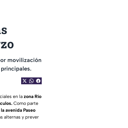
as
rzo
por movilización
principales.
iales en la
zona Río
culos.
Como parte
la avenida Paseo
as alternas y prever