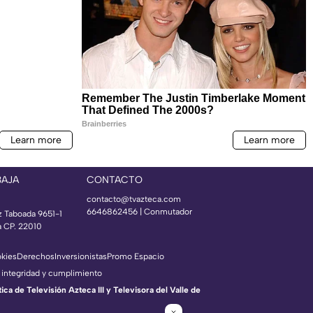
BAJA
CONTACTO
contacto@tvazteca.com
6646862456 | Conmutador
z Taboada 9651-1
a CP. 22010
okies
Derechos
Inversionistas
Promo Espacio
 integridad y cumplimiento
a de Televisión Azteca III y Televisora del Valle de