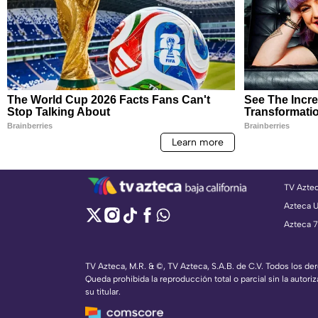
TV Azte
Azteca 
Azteca 7
TV Azteca, M.R. & ©, TV Azteca, S.A.B. de C.V. Todos los d
Queda prohibida la reproducción total o parcial sin la autoriz
su titular.