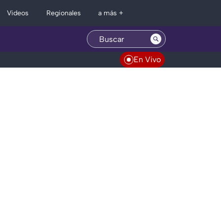
Regionales
Videos
a más +
En Vivo