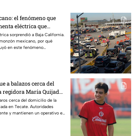
ano: el fenómeno que
menta eléctrica que
aja California
rica sorprendió a Baja California.
 monzón mexicano, por qué
luyó en este fenómeno
e a balazos cerca del
a regidora María Quijada
o se sabe
aros cerca del domicilio de la
jada en Tecate. Autoridades
dente y mantienen un operativo en