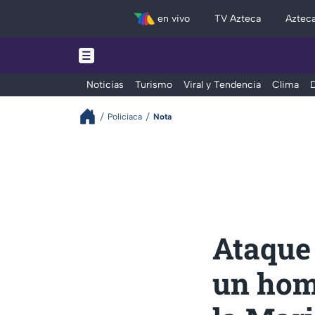
en vivo
TV Azteca
Aztec
Noticias
Turismo
Viral y Tendencia
Clima
D
Policiaca
Nota
Ataque
un hom