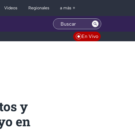
Regionales
Videos
a más +
En Vivo
tos y
yo en