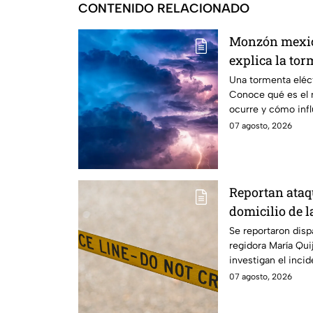
CONTENIDO RELACIONADO
Monzón mexic
explica la tor
sorprendió a B
Una tormenta eléct
Conoce qué es el
ocurre y cómo inf
meteorológico.
07 agosto, 2026
Reportan ataqu
domicilio de l
en Tecate; est
Se reportaron disp
regidora María Qui
investigan el inci
la zona.
07 agosto, 2026