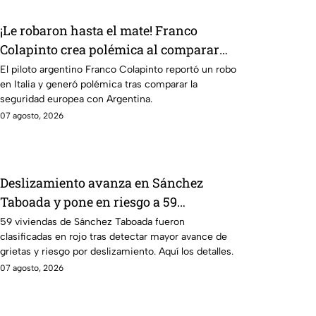
¡Le robaron hasta el mate! Franco
Colapinto crea polémica al comparar
seguridad de Italia y Argentina
El piloto argentino Franco Colapinto reportó un robo
en Italia y generó polémica tras comparar la
seguridad europea con Argentina.
07 agosto, 2026
Deslizamiento avanza en Sánchez
Taboada y pone en riesgo a 59
viviendas; familias se niegan a
59 viviendas de Sánchez Taboada fueron
clasificadas en rojo tras detectar mayor avance de
abandonar sus hogares ⚠️
grietas y riesgo por deslizamiento. Aquí los detalles.
07 agosto, 2026