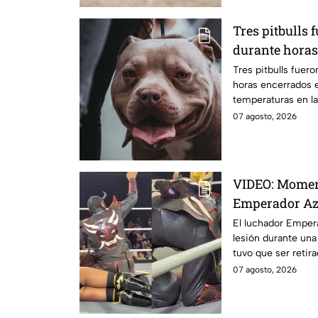
Tres pitbulls
durante horas
bajo el calor 
Tres pitbulls fuer
horas encerrados 
rescatarlos
temperaturas en la 
07 agosto, 2026
VIDEO: Moment
Emperador Azt
lesión en plen
El luchador Empera
lesión durante una
en camilla
tuvo que ser retira
07 agosto, 2026