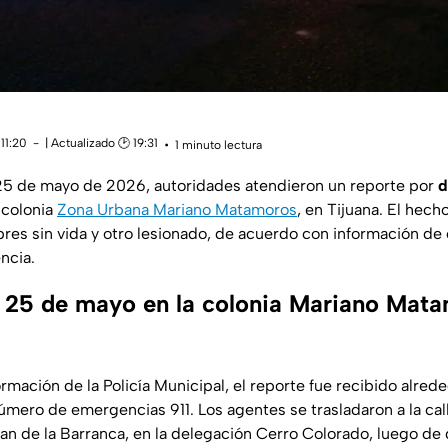
11:20
| Actualizado 🕑 19:31
1 minuto lectura
25 de mayo de 2026, autoridades atendieron un reporte por
d
 colonia
Zona Urbana Mariano Matamoros
, en
Tijuana
. El hech
res sin vida y otro lesionado, de acuerdo con información de
ncia.
 25 de mayo en la colonia Mariano Mata
ormación de la
Policía Municipal
, el reporte fue recibido alred
úmero de emergencias 911. Los agentes se trasladaron a la
cal
lan de la Barranca
, en la delegación
Cerro Colorado
, luego de