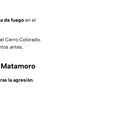
ma de fuego
en el
del
Cerro Colorado
.
tos antes.
o Matamoro
ras la agresión
.