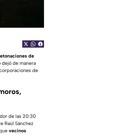
etonaciones de
o dejó de manera
 corporaciones de
moros,
edor de las 20:30
le Raúl Sánchez
 que
vecinos