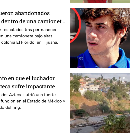
 fueron abandonados
 dentro de una camioneta
en Tijuana; así lograron
on rescatados tras permanecer
en una camioneta bajo altas
colonia El Florido, en Tijuana.
o en que el luchador
eca sufre impactante
o combate y sale del ring
dor Azteca sufrió una fuerte
 función en el Estado de México y
do del ring.