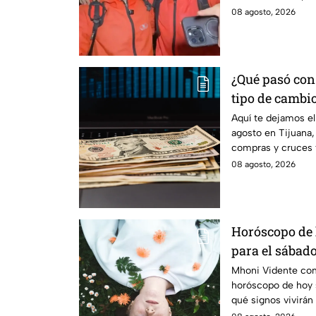
ocurrido.
08 agosto, 2026
¿Qué pasó con 
tipo de cambi
en Tijuana
Aquí te dejamos el
agosto en Tijuana,
compras y cruces 
actualizada.
08 agosto, 2026
Horóscopo de
para el sábado
ciclo!
Mhoni Vidente com
horóscopo de hoy 
qué signos vivirán
¿Estás listo?