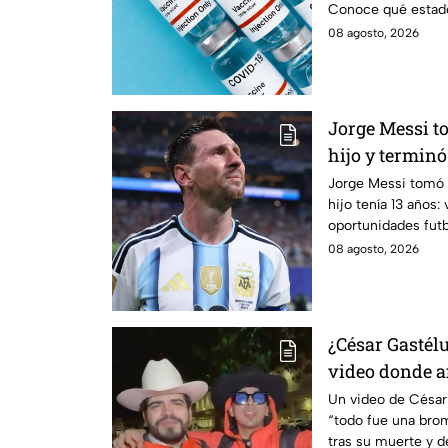
Conoce qué estado
alta del virus.
08 agosto, 2026
Jorge Messi t
hijo y termin
del fútbol
Jorge Messi tomó 
hijo tenía 13 años:
oportunidades futbo
hormonal.
08 agosto, 2026
¿César Gastél
video donde a
broma”
Un video de Césa
“todo fue una brom
tras su muerte y d