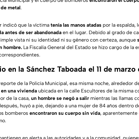
icía Municipal y el cuerpo de Bomberos
encontraron el cuerpo
 de metal
.
r indicó que la víctima
tenía las manos atadas
por la espalda, 
ida antes de ser abandonada
en el lugar. Debido al grado de ca
imple vista ni su identidad ni su género con certeza, aunque
un hombre.
La Fiscalía General del Estado se hizo cargo de la e
 correspondientes.
io en la Sánchez Taboada el 11 de marzo
eporte de la Policía Municipal, esa misma noche, alrededor d
 en una vivienda
ubicada en la calle Escultores de la misma c
ior de la casa,
un hombre se negó a salir
mientras las llamas c
espués, huyó a pie, dejando a una mujer de 84 años dentro de 
 los bomberos
encontraron su cuerpo sin vida
, aparentemente
mo.
ntienen en alerta a las autoridades y a la comunidad, quien