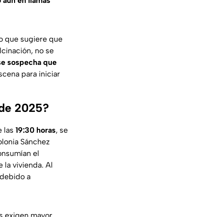
 aún en llamas
lo que sugiere que
lcinación, no se
se sospecha que
scena para iniciar
 de 2025?
e las
19:30 horas
, se
olonia Sánchez
onsumían el
la vivienda. Al
 debido a
es exigen mayor