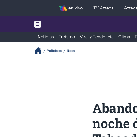
en vivo
TV Azteca
Aztec
Noticias
Turismo
Viral y Tendencia
Clima
D
Policiaca
Nota
Abando
noche d