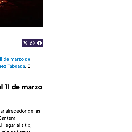
11 de marzo de
hez Taboada
. El
l 11 de marzo
gar alrededor de las
Cantera.
llegar al sitio,