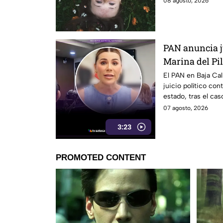
08 agosto, 2026
PAN anuncia ju
Marina del Pila
California
El PAN en Baja Cal
juicio político cont
estado, tras el cas
07 agosto, 2026
3:23