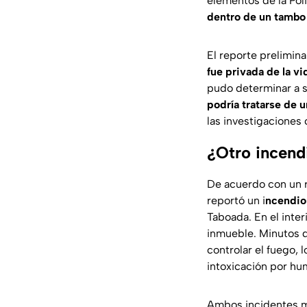
elementos de la Pol
dentro de un tambo
El reporte prelimina
fue privada de la v
pudo determinar a s
podría tratarse de 
las investigaciones
¿Otro incend
De acuerdo con un r
reportó un i
ncendio
Taboada. En el inter
inmueble. Minutos d
controlar el fuego,
intoxicación por hu
Ambos incidentes ma