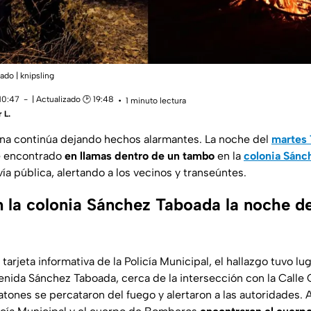
ado | knipsling
10:47
| Actualizado 🕑 19:48
1 minuto lectura
 L.
uana continúa dejando hechos alarmantes. La noche del
martes 
ue encontrado
en llamas dentro de un tambo
en la
colonia Sánc
vía pública, alertando a los vecinos y transeúntes.
 la colonia Sánchez Taboada la noche de
arjeta informativa de la Policía Municipal, el hallazgo tuvo lu
enida Sánchez Taboada, cerca de la intersección con la Calle 
tones se percataron del fuego y alertaron a las autoridades. Al 