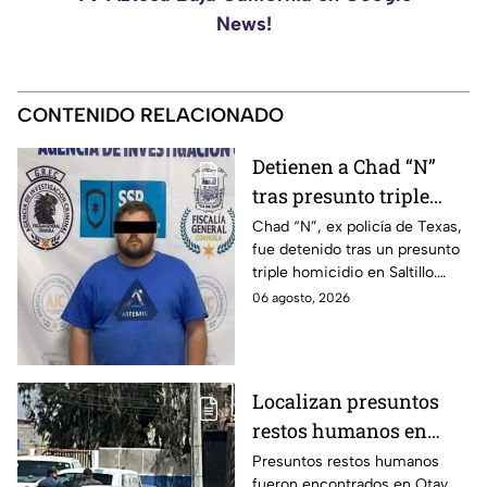
News!
CONTENIDO RELACIONADO
Detienen a Chad “N”
tras presunto triple
homicidio e intento de
Chad “N”, ex policía de Texas,
fue detenido tras un presunto
llevarse a su hijo a
triple homicidio en Saltillo.
Estados Unidos
También habría intentado
06 agosto, 2026
llevarse a su hijo rumbo a
Estados Unidos.
Localizan presuntos
restos humanos en
vivienda de Otay
Presuntos restos humanos
fueron encontrados en Otay