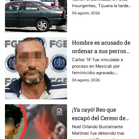
Insurgentes en Tijuana
Insurgentes, Tijuana la tarde
de este jueves; siguen las
06 agosto, 2026
investigaciones.
Hombre es acusado de
ordenar a sus perros
atacar a su hermana
Carlos ‘N’ fue vinculado a
proceso en Mexicali por
con discapacidad
feminicidio agravado;
auditiva en Mexicali; lo
autoridades señalan un
06 agosto, 2026
procesan por
presunto ataque contra su
feminicidio
hermana.
¡Ya cayó! Reo que
escapó del Cereso de
Mexicali es detenido
Noel Orlando Bustamante
Martínez fue detenido tras
tras operativo hoy 6 de