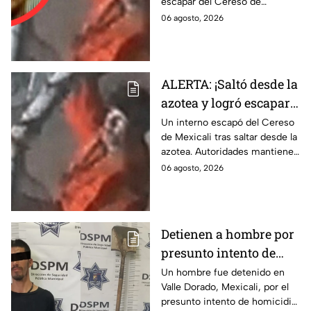
escapar del Cereso de
agosto
Mexicali. Autoridades
06 agosto, 2026
realizaron un operativo durante
la madrugada.
ALERTA: ¡Saltó desde la
azotea y logró escapar!
Reo burla la seguridad
Un interno escapó del Cereso
de Mexicali tras saltar desde la
del Cereso de Mexicali
azotea. Autoridades mantienen
y continúa prófugo ⚠️
un operativo para localizarlo.
06 agosto, 2026
Esto es lo que se sabe.
Detienen a hombre por
presunto intento de
homicidio con una pala
Un hombre fue detenido en
Valle Dorado, Mexicali, por el
en Mexicali; habría
presunto intento de homicidio
atacado a otro mientras