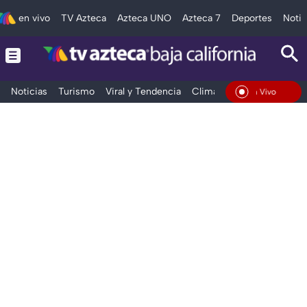
en vivo
TV Azteca
Azteca UNO
Azteca 7
Deportes
Notic
Noticias
Turismo
Viral y Tendencia
Clima
Deportes
Espec
En Vivo