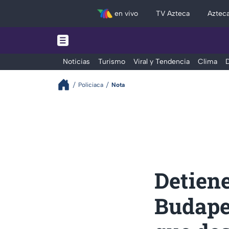
en vivo
TV Azteca
Aztec
Noticias
Turismo
Viral y Tendencia
Clima
D
Policiaca
Nota
Detiene
Budape