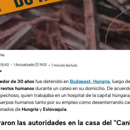
lay
 15:43
| Actualizado 🕑 19:31
1 minuto lectura
a
dedor de 30 años
fue detenido en
Budapest, Hungría
, luego d
s
restos humanos
durante un cateo en su domicilio. De acuerdo
ospechoso, quien trabajaba en un hospital de la capital húnga
cuerpos humanos tanto por su empleo como desenterrando ca
onados de
Hungría
y
Eslovaquia
.
aron las autoridades en la casa del "Can