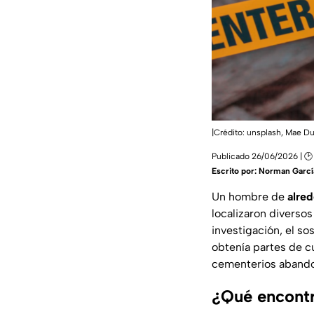
|Crédito: unsplash, Mae Du
Publicado 26/06/2026 | 🕑
Escrito por:
Norman Garcí
Un hombre de
alre
localizaron diverso
investigación, el s
obtenía partes de 
cementerios aband
¿Qué encontr