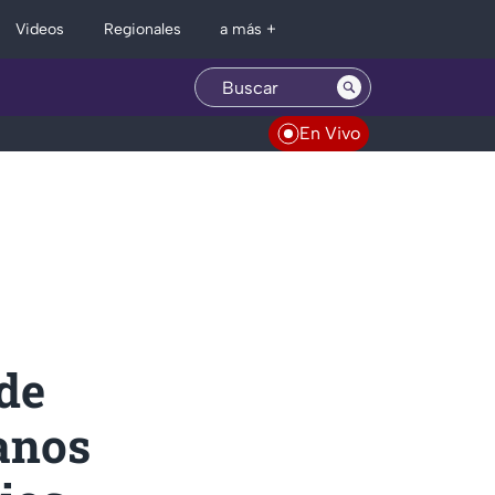
Regionales
Videos
a más +
En Vivo
 de
anos