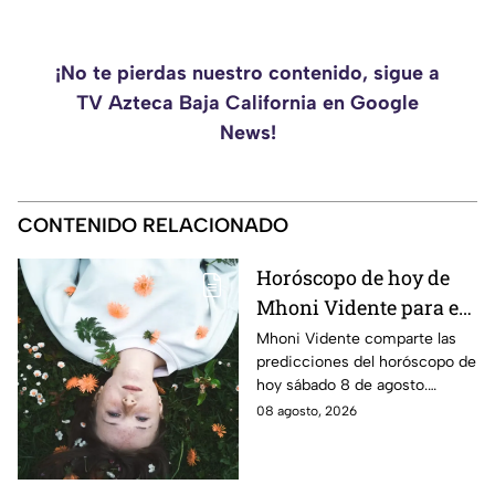
¡No te pierdas nuestro contenido, sigue a
TV Azteca Baja California en Google
News!
CONTENIDO RELACIONADO
Horóscopo de hoy de
Mhoni Vidente para el
sábado 8 de agosto
Mhoni Vidente comparte las
predicciones del horóscopo de
¡Cierre de ciclo!
hoy sábado 8 de agosto.
Descubre qué signos vivirán
08 agosto, 2026
cierres de ciclo y cambios.
¿Estás listo?