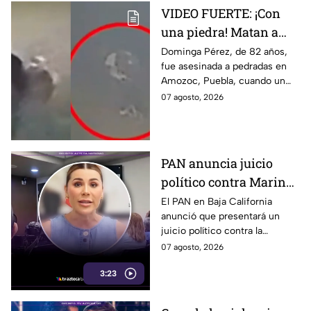
VIDEO FUERTE: ¡Con
una piedra! Matan a
vendedora de cemitas
Dominga Pérez, de 82 años,
fue asesinada a pedradas en
de 82 años mientras iba
Amozoc, Puebla, cuando un
a su casa
sujeto le robó los 90 pesos
07 agosto, 2026
que ganó vendiendo cemitas.
PAN anuncia juicio
político contra Marina
del Pilar y la fiscal de
El PAN en Baja California
anunció que presentará un
Baja California
juicio político contra la
gobernadora y la fiscal del
07 agosto, 2026
estado, tras el caso de Pedro
3:23
Ariel Mendívil.