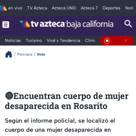
en vivo
TV Azteca
Azteca UNO
Azteca 7
Deportes
Notic
Noticias
Turismo
Viral y Tendencia
Clima
Deportes
Espec
En Vivo
Policiaca
Nota
🔴Encuentran cuerpo de mujer
desaparecida en Rosarito
Según el informe policial, se localizó el
cuerpo de una mujer desaparecida en