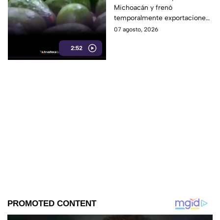
Michoacán y frenó
temporalmente
temporalmente exportaciones
exportaciones
de aguacate ante la
07 agosto, 2026
inseguridad y el cobro de piso.
2:52