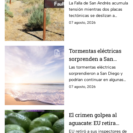
peligro: estos datos
La Falla de San Andrés acumula
tensión mientras dos placas
explican el temor
tectónicas se deslizan a
científico
centímetros por año. Estos
07 agosto, 2026
datos explican por qué
preocupa a los científicos.
Tormentas eléctricas
sorprenden a San
Diego; autoridades
Las tormentas eléctricas
sorprendieron a San Diego y
advierten que
podrían continuar en algunas
continuarán durante el
zonas durante el fin de
07 agosto, 2026
fin de semana
semana, mientras también se
prevén temperaturas de hasta
35°C.
El crimen golpea al
aguacate: EU retira
inspectores y suspende
EU retiró a sus inspectores de