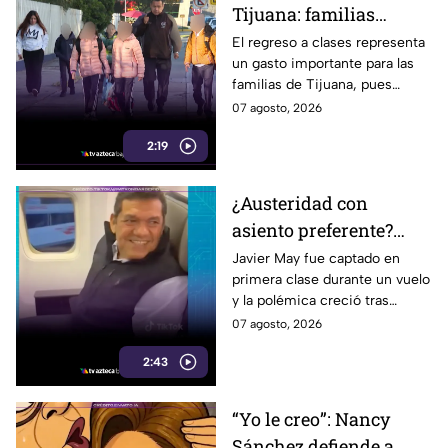
Tijuana: familias
podrían gastar hasta 5
El regreso a clases representa
un gasto importante para las
mil pesos en uniformes
familias de Tijuana, pues
y calzado
uniformes y calzado pueden
07 agosto, 2026
alcanzar los 5 mil pesos.
2:19
¿Austeridad con
asiento preferente?
Captan a Javier May
Javier May fue captado en
primera clase durante un vuelo
sonriente en primera
y la polémica creció tras
clase y Morena le “jala
imágenes de un presunto reloj
07 agosto, 2026
las orejas”
de lujo. Morena reaccionó al
2:43
caso.
“Yo le creo”: Nancy
Sánchez defiende a