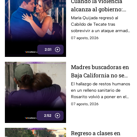
Cuando la violencia
alcanza al gobierno:
regidora de Tecate
María Quijada regresó al
Cabildo de Tecate tras
vuelve al Cabildo tras
sobrevivir a un ataque armado
sobrevivir a un ataque
en el que murió su esposo y
07 agosto, 2026
armado
habló por primera vez desde el
2:01
atentado.
Madres buscadoras en
Baja California no se
detienen: hallazgo de
El hallazgo de restos humanos
en un relleno sanitario de
restos humanos
Rosarito volvió a poner en el
reaviva la
centro la labor de las madres
07 agosto, 2026
preocupación
buscadoras en Baja California.
2:52
Regreso a clases en