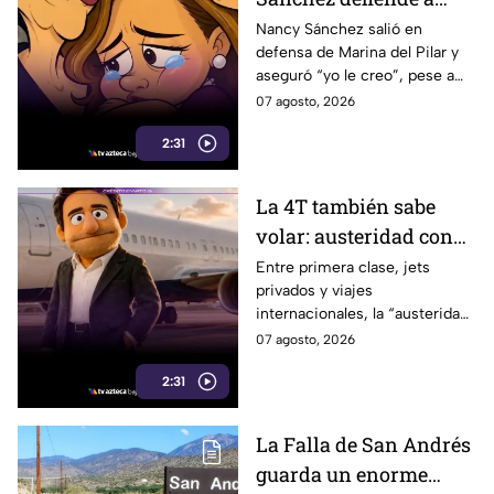
Marina del Pilar como
Nancy Sánchez salió en
defensa de Marina del Pilar y
si fuera su hija pese a
aseguró “yo le creo”, pese a
polémicas
los audios filtrados y las
07 agosto, 2026
polémicas que rodean a la
2:31
gobernadora.
La 4T también sabe
volar: austeridad con
sabor a primera clase
Entre primera clase, jets
privados y viajes
internacionales, la “austeridad”
de la 4T parece tener una
07 agosto, 2026
peculiar forma de hacer
2:31
maletas.
La Falla de San Andrés
guarda un enorme