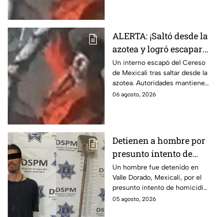
la madrugada.
ALERTA: ¡Saltó desde la
azotea y logró escapar!
Reo burla la seguridad
Un interno escapó del Cereso
de Mexicali tras saltar desde la
del Cereso de Mexicali
azotea. Autoridades mantienen
y continúa prófugo ⚠️
un operativo para localizarlo.
06 agosto, 2026
Esto es lo que se sabe.
Detienen a hombre por
presunto intento de
homicidio con una pala
Un hombre fue detenido en
Valle Dorado, Mexicali, por el
en Mexicali; habría
presunto intento de homicidio
atacado a otro mientras
de otro con una pala. La
05 agosto, 2026
dormía
víctima sufrió lesiones en la