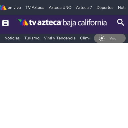
en vivo
TV Azteca
Azteca UNO
Azteca 7
Deportes
Notic
Noticias
Turismo
Viral y Tendencia
Clima
Deportes
Espec
En Vivo