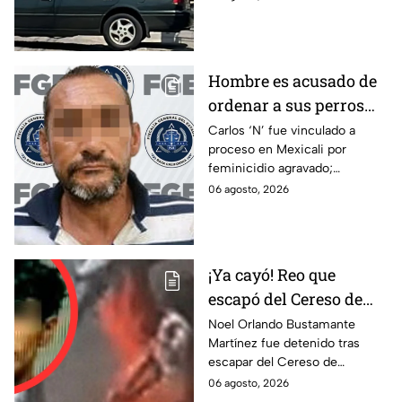
investigaciones.
Hombre es acusado de
ordenar a sus perros
atacar a su hermana
Carlos ‘N’ fue vinculado a
proceso en Mexicali por
con discapacidad
feminicidio agravado;
auditiva en Mexicali; lo
autoridades señalan un
06 agosto, 2026
procesan por
presunto ataque contra su
feminicidio
hermana.
¡Ya cayó! Reo que
escapó del Cereso de
Mexicali es detenido
Noel Orlando Bustamante
Martínez fue detenido tras
tras operativo hoy 6 de
escapar del Cereso de
agosto
Mexicali. Autoridades
06 agosto, 2026
realizaron un operativo durante