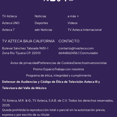
TV Azteca
Noticias
a más +
Azteca UNO
Deportes
Videos
Azteca 7
adn Noticias
TV Azteca Internacional
TV AZTECA BAJA CALIFORNIA
CONTACTO
Bulevar Sánchez Taboada 9651-1
contacto@tvazteca.com
Zona Río Tijuana CP. 22010
6646862456 | Conmutador
Aviso de privacidad
Preferencias de Cookies
Derechos
Inversionistas
Promo Espacio
Trabaja con nosotros
Programa de ética, integridad y cumplimiento
Defensor de Audiencias y Código de Ética de Televisión Azteca III y
Televisora del Valle de México
TV Azteca, M.R. & ©, TV Azteca, S.A.B. de C.V. Todos los derechos reservados,
2025.
Queda prohibida la reproducción total o parcial sin la autorización previa,
expresa y por escrito de su titular.