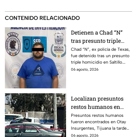
CONTENIDO RELACIONADO
Detienen a Chad “N”
tras presunto triple
homicidio e intento de
Chad “N”, ex policía de Texas,
fue detenido tras un presunto
llevarse a su hijo a
triple homicidio en Saltillo.
Estados Unidos
También habría intentado
06 agosto, 2026
llevarse a su hijo rumbo a
Estados Unidos.
Localizan presuntos
restos humanos en
vivienda de Otay
Presuntos restos humanos
fueron encontrados en Otay
Insurgentes en Tijuana
Insurgentes, Tijuana la tarde
de este jueves; siguen las
06 agosto, 2026