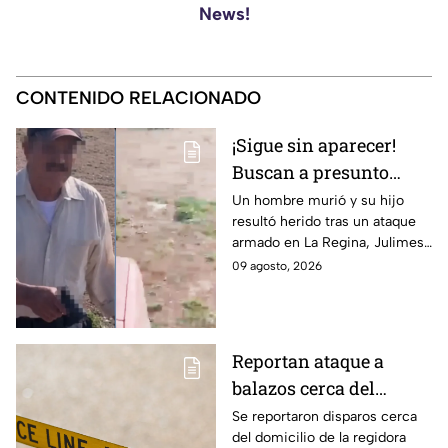
News!
CONTENIDO RELACIONADO
¡Sigue sin aparecer!
Buscan a presunto
responsable de ataque
Un hombre murió y su hijo
resultó herido tras un ataque
que dejó un muerto en
armado en La Regina, Julimes.
Julimes
El presunto responsable ya
09 agosto, 2026
habría sido identificado, pero
sigue prófugo.
Reportan ataque a
balazos cerca del
domicilio de la
Se reportaron disparos cerca
del domicilio de la regidora
regidora María Quijada