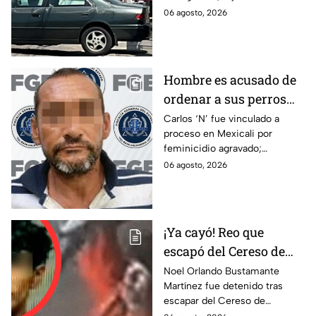
de este jueves; siguen las
06 agosto, 2026
investigaciones.
Hombre es acusado de
ordenar a sus perros
atacar a su hermana
Carlos ‘N’ fue vinculado a
proceso en Mexicali por
con discapacidad
feminicidio agravado;
auditiva en Mexicali; lo
autoridades señalan un
06 agosto, 2026
procesan por
presunto ataque contra su
feminicidio
hermana.
¡Ya cayó! Reo que
escapó del Cereso de
Mexicali es detenido
Noel Orlando Bustamante
Martínez fue detenido tras
tras operativo hoy 6 de
escapar del Cereso de
agosto
Mexicali. Autoridades