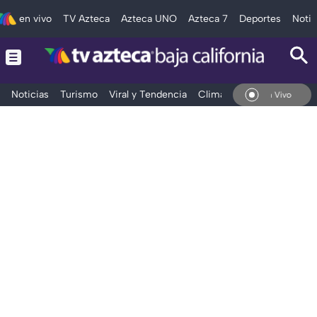
en vivo
TV Azteca
Azteca UNO
Azteca 7
Deportes
Notic
Noticias
Turismo
Viral y Tendencia
Clima
Deportes
Espec
En Vivo