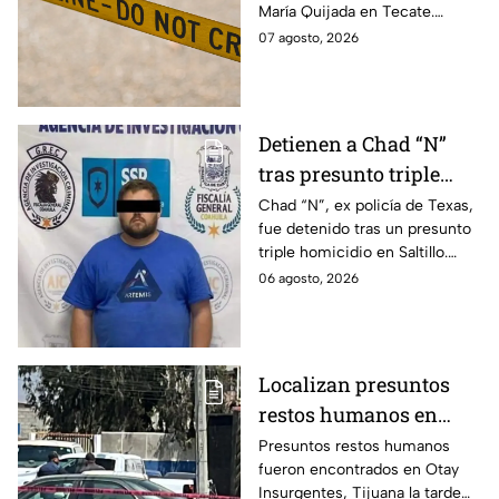
María Quijada en Tecate.
en Tecate; esto se sabe
Autoridades investigan el
07 agosto, 2026
incidente y mantienen un
operativo en la zona.
Detienen a Chad “N”
tras presunto triple
homicidio e intento de
Chad “N”, ex policía de Texas,
fue detenido tras un presunto
llevarse a su hijo a
triple homicidio en Saltillo.
Estados Unidos
También habría intentado
06 agosto, 2026
llevarse a su hijo rumbo a
Estados Unidos.
Localizan presuntos
restos humanos en
vivienda de Otay
Presuntos restos humanos
fueron encontrados en Otay
Insurgentes en Tijuana
Insurgentes, Tijuana la tarde