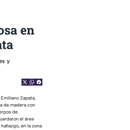
osa en
ata
es y
l Emiliano Zapata,
aja de madera con
uerpos de
guardaron el área
hallazgo, en la zona