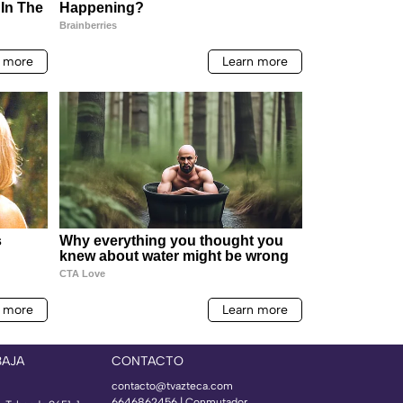
BAJA
CONTACTO
contacto@tvazteca.com
6646862456 | Conmutador