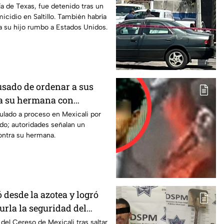
dos
ía de Texas, fue detenido tras un
icidio en Saltillo. También habría
 a su hijo rumbo a Estados Unidos.
sado de ordenar a sus
 a su hermana con
uditiva en Mexicali; lo
culado a proceso en Mexicali por
do; autoridades señalan un
feminicidio
ontra su hermana.
 desde la azotea y logró
urla la seguridad del
icali y continúa prófugo
del Cereso de Mexicali tras saltar