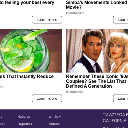
TV AZTECA 
ca
Noticias
a más +
CALIFORNIA
UNO
Deportes
Videos