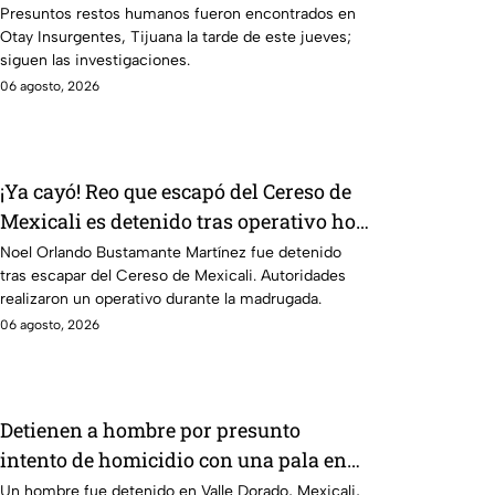
Tijuana
Presuntos restos humanos fueron encontrados en
Otay Insurgentes, Tijuana la tarde de este jueves;
siguen las investigaciones.
06 agosto, 2026
¡Ya cayó! Reo que escapó del Cereso de
Mexicali es detenido tras operativo hoy
6 de agosto
Noel Orlando Bustamante Martínez fue detenido
tras escapar del Cereso de Mexicali. Autoridades
realizaron un operativo durante la madrugada.
06 agosto, 2026
Detienen a hombre por presunto
intento de homicidio con una pala en
Mexicali; habría atacado a otro
Un hombre fue detenido en Valle Dorado, Mexicali,