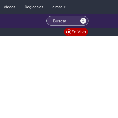
Regionales
Videos
a más +
En Vivo