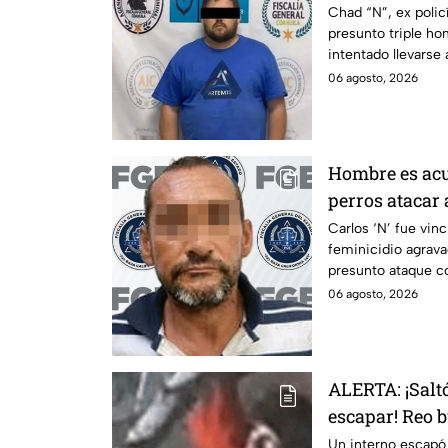
a Estados Uni
Chad “N”, ex polic
presunto triple hom
intentado llevarse
06 agosto, 2026
Hombre es acu
perros atacar
discapacidad a
Carlos ‘N’ fue vin
feminicidio agrava
procesan por 
presunto ataque c
06 agosto, 2026
ALERTA: ¡Saltó
escapar! Reo b
Cereso de Mex
Un interno escapó 