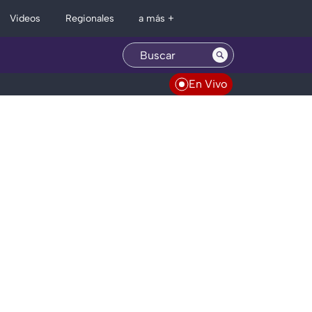
Regionales
Videos
a más +
En Vivo