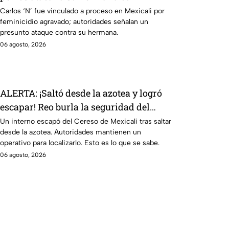
discapacidad auditiva en Mexicali; lo
Carlos ‘N’ fue vinculado a proceso en Mexicali por
feminicidio agravado; autoridades señalan un
procesan por feminicidio
presunto ataque contra su hermana.
06 agosto, 2026
ALERTA: ¡Saltó desde la azotea y logró
escapar! Reo burla la seguridad del
Cereso de Mexicali y continúa prófugo
Un interno escapó del Cereso de Mexicali tras saltar
desde la azotea. Autoridades mantienen un
⚠️
operativo para localizarlo. Esto es lo que se sabe.
06 agosto, 2026