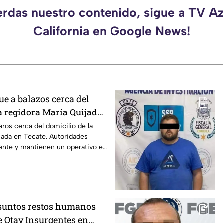
erdas nuestro contenido, sigue a TV A
California en Google News!
e a balazos cerca del
a regidora María Quijada
o se sabe
aros cerca del domicilio de la
jada en Tecate. Autoridades
dente y mantienen un operativo en
suntos restos humanos
e Otay Insurgentes en