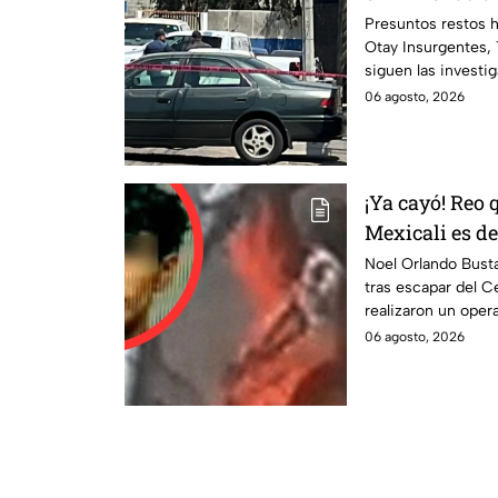
Tijuana
Presuntos restos 
Otay Insurgentes, 
siguen las investi
06 agosto, 2026
¡Ya cayó! Reo 
Mexicali es de
6 de agosto
Noel Orlando Bust
tras escapar del C
realizaron un oper
06 agosto, 2026