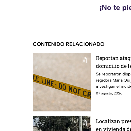
¡No te pi
CONTENIDO RELACIONADO
Reportan ataqu
domicilio de l
en Tecate; est
Se reportaron disp
regidora María Qui
investigan el inci
la zona.
07 agosto, 2026
Localizan pre
en vivienda d