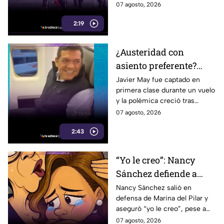
uniformes y calzado pueden
07 agosto, 2026
alcanzar los 5 mil pesos.
2:19
¿Austeridad con
asiento preferente?
Captan a Javier May
Javier May fue captado en
primera clase durante un vuelo
sonriente en primera
y la polémica creció tras
clase y Morena le “jala
imágenes de un presunto reloj
07 agosto, 2026
las orejas”
de lujo. Morena reaccionó al
2:43
caso.
“Yo le creo”: Nancy
Sánchez defiende a
Marina del Pilar como
Nancy Sánchez salió en
defensa de Marina del Pilar y
si fuera su hija pese a
aseguró “yo le creo”, pese a
polémicas
los audios filtrados y las
07 agosto, 2026