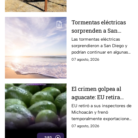
preocupa a los científicos.
Tormentas eléctricas
sorprenden a San
Diego; autoridades
Las tormentas eléctricas
sorprendieron a San Diego y
advierten que
podrían continuar en algunas
continuarán durante el
zonas durante el fin de
07 agosto, 2026
fin de semana
semana, mientras también se
prevén temperaturas de hasta
35°C.
El crimen golpea al
aguacate: EU retira
inspectores y suspende
EU retiró a sus inspectores de
Michoacán y frenó
temporalmente
temporalmente exportaciones
exportaciones
de aguacate ante la
07 agosto, 2026
inseguridad y el cobro de piso.
2:52