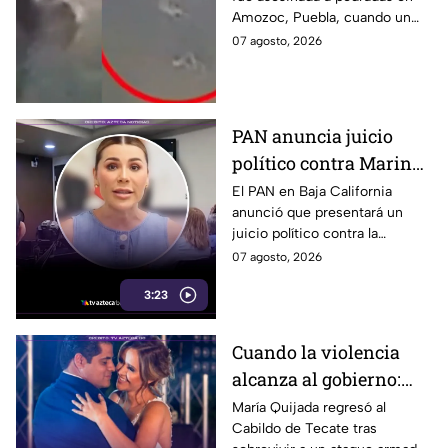
de 82 años mientras iba
Amozoc, Puebla, cuando un
a su casa
sujeto le robó los 90 pesos
07 agosto, 2026
que ganó vendiendo cemitas.
PAN anuncia juicio
político contra Marina
del Pilar y la fiscal de
El PAN en Baja California
anunció que presentará un
Baja California
juicio político contra la
gobernadora y la fiscal del
07 agosto, 2026
estado, tras el caso de Pedro
3:23
Ariel Mendívil.
Cuando la violencia
alcanza al gobierno:
regidora de Tecate
María Quijada regresó al
Cabildo de Tecate tras
vuelve al Cabildo tras