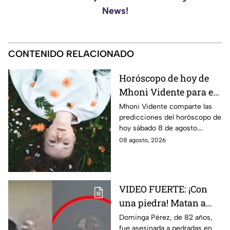
News!
CONTENIDO RELACIONADO
Horóscopo de hoy de
Mhoni Vidente para el
sábado 8 de agosto
Mhoni Vidente comparte las
predicciones del horóscopo de
¡Cierre de ciclo!
hoy sábado 8 de agosto.
Descubre qué signos vivirán
08 agosto, 2026
cierres de ciclo y cambios.
¿Estás listo?
VIDEO FUERTE: ¡Con
una piedra! Matan a
vendedora de cemitas
Dominga Pérez, de 82 años,
fue asesinada a pedradas en