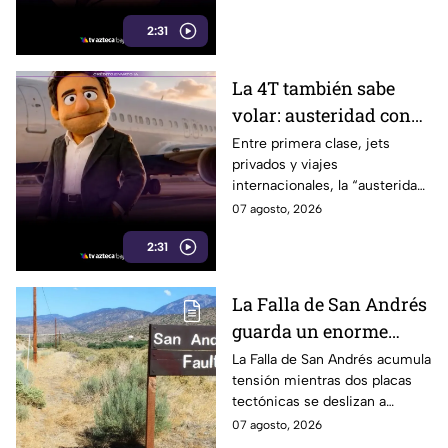
polémicas que rodean a la
2:31
gobernadora.
La 4T también sabe
volar: austeridad con
sabor a primera clase
Entre primera clase, jets
privados y viajes
internacionales, la “austeridad”
de la 4T parece tener una
07 agosto, 2026
peculiar forma de hacer
2:31
maletas.
La Falla de San Andrés
guarda un enorme
peligro: estos datos
La Falla de San Andrés acumula
tensión mientras dos placas
explican el temor
tectónicas se deslizan a
científico
centímetros por año. Estos
07 agosto, 2026
datos explican por qué