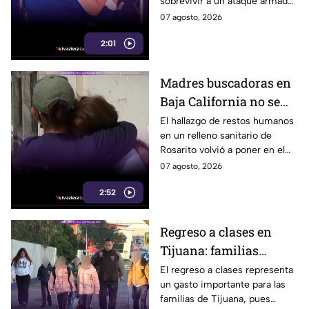
sobrevivir a un ataque armado
sobrevivir a un ataque
en el que murió su esposo y
07 agosto, 2026
armado
habló por primera vez desde el
2:01
atentado.
Madres buscadoras en
Baja California no se
detienen: hallazgo de
El hallazgo de restos humanos
en un relleno sanitario de
restos humanos
Rosarito volvió a poner en el
reaviva la
centro la labor de las madres
07 agosto, 2026
preocupación
buscadoras en Baja California.
2:52
Regreso a clases en
Tijuana: familias
podrían gastar hasta 5
El regreso a clases representa
un gasto importante para las
mil pesos en uniformes
familias de Tijuana, pues
y calzado