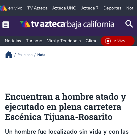
en vivo
TV Azteca
Azteca UNO
Azteca 7
Deportes
Notic
Noticias
Turismo
Viral y Tendencia
Clima
Deportes
Espec
En Vivo
Policiaca
Nota
Encuentran a hombre atado y
ejecutado en plena carretera
Escénica Tijuana-Rosarito
Un hombre fue localizado sin vida y con las