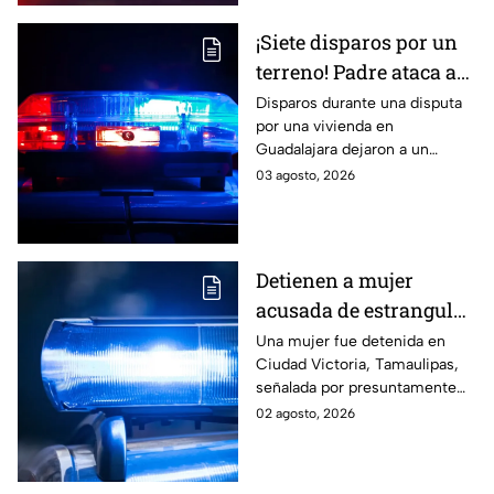
¡Siete disparos por un
terreno! Padre ataca a
balazos a su propio hijo
Disparos durante una disputa
por una vivienda en
Guadalajara dejaron a un
hombre gravemente herido. Su
03 agosto, 2026
padre, de 85 años, fue
detenido. Te informamos.
Detienen a mujer
acusada de estrangular
y quitarle la vida a su
Una mujer fue detenida en
Ciudad Victoria, Tamaulipas,
esposo tras una pelea
señalada por presuntamente
estrangular a su esposo tras
02 agosto, 2026
una discusión en su domicilio.
Te informamos.