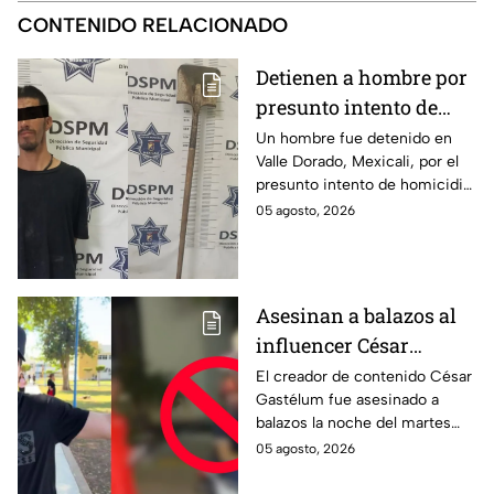
CONTENIDO RELACIONADO
Detienen a hombre por
presunto intento de
homicidio con una pala
Un hombre fue detenido en
Valle Dorado, Mexicali, por el
en Mexicali; habría
presunto intento de homicidio
atacado a otro mientras
de otro con una pala. La
05 agosto, 2026
dormía
víctima sufrió lesiones en la
cabeza y el cuerpo.
Asesinan a balazos al
influencer César
Gastélum durante
El creador de contenido César
Gastélum fue asesinado a
transmisión en vivo en
balazos la noche del martes
Culiacán
mientras transmitía en vivo
05 agosto, 2026
afuera de un restaurante en
Culiacán, Sinaloa.