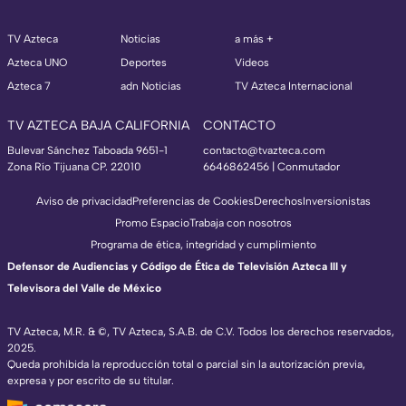
TV Azteca
Noticias
a más +
Azteca UNO
Deportes
Videos
Azteca 7
adn Noticias
TV Azteca Internacional
TV AZTECA BAJA CALIFORNIA
CONTACTO
Bulevar Sánchez Taboada 9651-1
contacto@tvazteca.com
Zona Río Tijuana CP. 22010
6646862456 | Conmutador
Aviso de privacidad
Preferencias de Cookies
Derechos
Inversionistas
Promo Espacio
Trabaja con nosotros
Programa de ética, integridad y cumplimiento
Defensor de Audiencias y Código de Ética de Televisión Azteca III y
Televisora del Valle de México
TV Azteca, M.R. & ©, TV Azteca, S.A.B. de C.V. Todos los derechos reservados,
2025.
Queda prohibida la reproducción total o parcial sin la autorización previa,
expresa y por escrito de su titular.