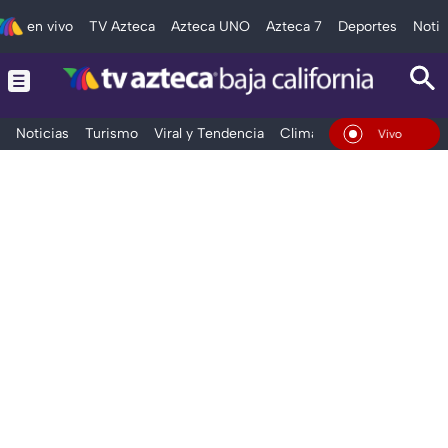
en vivo
TV Azteca
Azteca UNO
Azteca 7
Deportes
Notic
Noticias
Turismo
Viral y Tendencia
Clima
Deportes
Espec
En Vivo