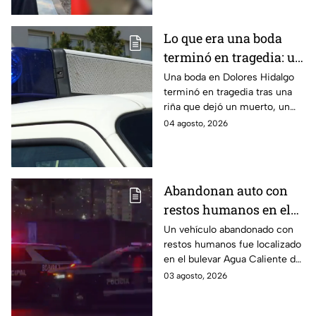
Lo que era una boda
terminó en tragedia: un
muerto y el novio huyó
Una boda en Dolores Hidalgo
terminó en tragedia tras una
tras la agresión
riña que dejó un muerto, un
herido y al novio prófugo por
04 agosto, 2026
su presunta participación. Te
informamos.
Abandonan auto con
restos humanos en el
bulevar Agua Caliente
Un vehículo abandonado con
restos humanos fue localizado
de Tijuana
en el bulevar Agua Caliente de
Tijuana. Fiscalía ya investiga el
03 agosto, 2026
hallazgo. Aquí te informamos.