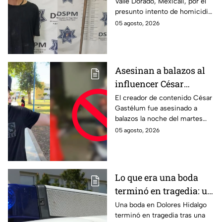
Valle Dorado, Mexicali, por el
en Mexicali; habría
presunto intento de homicidio
atacado a otro mientras
de otro con una pala. La
05 agosto, 2026
dormía
víctima sufrió lesiones en la
cabeza y el cuerpo.
Asesinan a balazos al
influencer César
Gastélum durante
El creador de contenido César
Gastélum fue asesinado a
transmisión en vivo en
balazos la noche del martes
Culiacán
mientras transmitía en vivo
05 agosto, 2026
afuera de un restaurante en
Culiacán, Sinaloa.
Lo que era una boda
terminó en tragedia: un
muerto y el novio huyó
Una boda en Dolores Hidalgo
terminó en tragedia tras una
tras la agresión