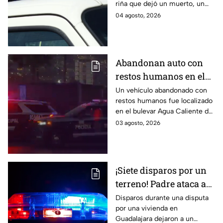
riña que dejó un muerto, un
herido y al novio prófugo por
04 agosto, 2026
su presunta participación. Te
informamos.
Abandonan auto con
restos humanos en el
bulevar Agua Caliente
Un vehículo abandonado con
restos humanos fue localizado
de Tijuana
en el bulevar Agua Caliente de
Tijuana. Fiscalía ya investiga el
03 agosto, 2026
hallazgo. Aquí te informamos.
¡Siete disparos por un
terreno! Padre ataca a
balazos a su propio hijo
Disparos durante una disputa
por una vivienda en
Guadalajara dejaron a un