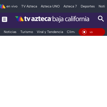
en vivo
TV Azteca
Azteca UNO
Azteca 7
Deportes
Notic
Noticias
Turismo
Viral y Tendencia
Clima
Deportes
Espec
En Vivo