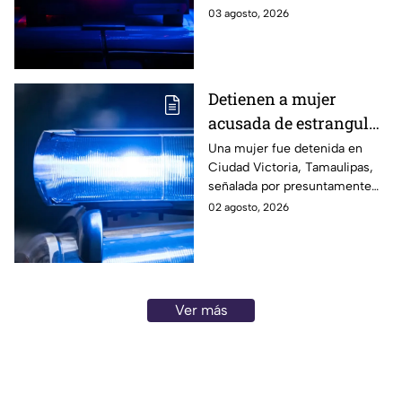
hombre gravemente herido. Su
03 agosto, 2026
padre, de 85 años, fue
detenido. Te informamos.
Detienen a mujer
acusada de estrangular
y quitarle la vida a su
Una mujer fue detenida en
Ciudad Victoria, Tamaulipas,
esposo tras una pelea
señalada por presuntamente
estrangular a su esposo tras
02 agosto, 2026
una discusión en su domicilio.
Te informamos.
Ver más