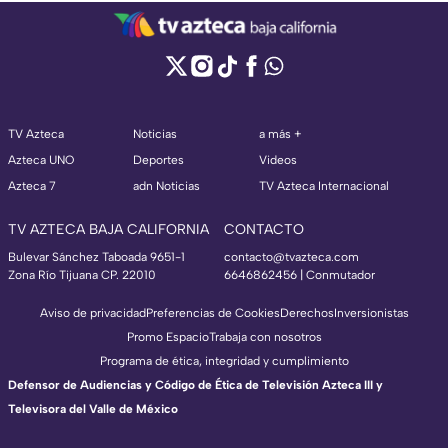
TV Azteca
Noticias
a más +
Azteca UNO
Deportes
Videos
Azteca 7
adn Noticias
TV Azteca Internacional
TV AZTECA BAJA CALIFORNIA
CONTACTO
Bulevar Sánchez Taboada 9651-1
contacto@tvazteca.com
Zona Río Tijuana CP. 22010
6646862456 | Conmutador
Aviso de privacidad
Preferencias de Cookies
Derechos
Inversionistas
Promo Espacio
Trabaja con nosotros
Programa de ética, integridad y cumplimiento
Defensor de Audiencias y Código de Ética de Televisión Azteca III y
Televisora del Valle de México