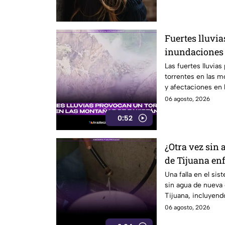
Fuertes lluvia
inundaciones 
montañosa
Las fuertes lluvia
torrentes en las 
y afectaciones en l
06 agosto, 2026
0:52
¿Otra vez sin 
de Tijuana enf
CESPT
Una falla en el si
sin agua de nueva
Tijuana, incluyend
Colorado.
06 agosto, 2026