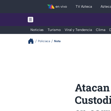
en vivo
TV Azteca
Aztec
Noticias
Turismo
Viral y Tendencia
Clima
D
Policiaca
Nota
Atacan 
Custodi