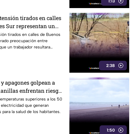
1:13
 tensión tirados en calles
es Sur representan un
eatones en Tijuana
sión tirados en calles de Buenos
erado preocupación entre
que un trabajador resultara
2:38
 y apagones golpean a
anillas enfrentan riesgos
ectricidad
temperaturas superiores a los 50
 electricidad que generan
 para la salud de los habitantes.
1:50