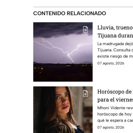
CONTENIDO RELACIONADO
Lluvia, truen
Tijuana duran
¿seguirá llovi
La madrugada dejó 
Tijuana. Consulta 
existe riesgo de má
07 agosto, 2026
Horóscopo de
para el viernes
Mhoni Vidente reve
horóscopo de hoy 
qué le espera a ca
informamos.
07 agosto, 2026