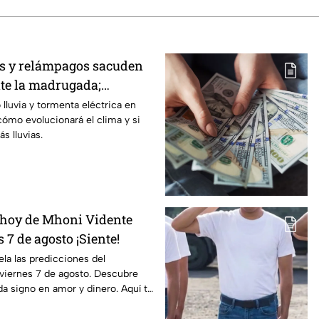
os y relámpagos sacuden
te la madrugada;
endo hoy 7 de agosto? 🌧️
lluvia y tormenta eléctrica en
cómo evolucionará el clima y si
s lluvias.
 hoy de Mhoni Vidente
 7 de agosto ¡Siente!
la las predicciones del
viernes 7 de agosto. Descubre
da signo en amor y dinero. Aquí te