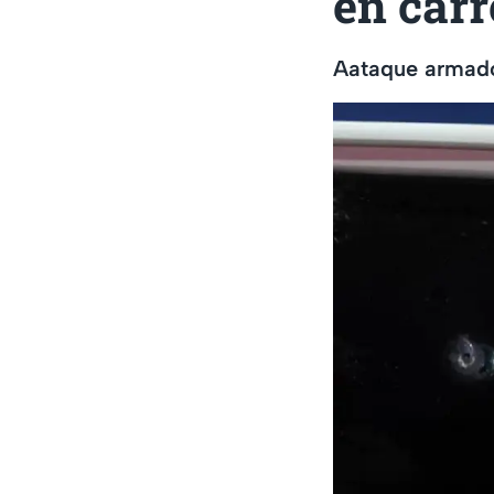
en carr
Aataque armado 