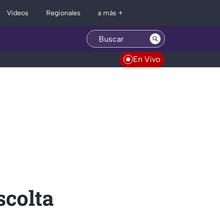
Regionales
Videos
a más +
En Vivo
e
scolta