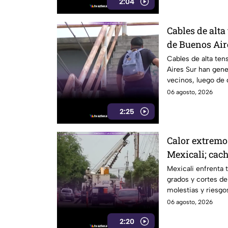
2:04
Cables de alta
de Buenos Air
riesgo para p
Cables de alta ten
Aires Sur han gen
vecinos, luego de 
electrocutado.
06 agosto, 2026
2:25
Calor extremo
Mexicali; cach
por falta de el
Mexicali enfrenta 
grados y cortes de
molestias y riesgos
06 agosto, 2026
2:20