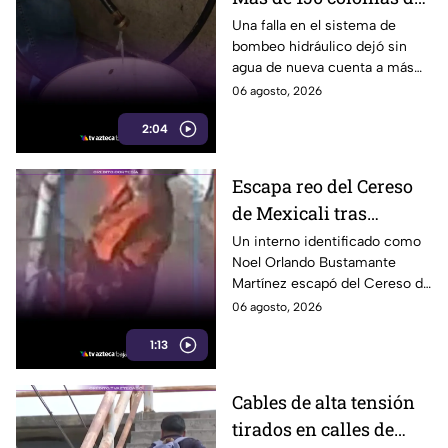
Tijuana enfrentan
Una falla en el sistema de
bombeo hidráulico dejó sin
cortes por falla de
agua de nueva cuenta a más
CESPT
de 150 colonias de Tijuana,
06 agosto, 2026
incluyendo zonas de Otay y
2:04
Cerro Colorado.
Escapa reo del Cereso
de Mexicali tras
audiencia inicial; fue
Un interno identificado como
Noel Orlando Bustamante
localizado horas
Martínez escapó del Cereso de
después
Mexicali tras una audiencia
06 agosto, 2026
inicial; fue localizado la noche
1:13
del miércoles.
Cables de alta tensión
tirados en calles de