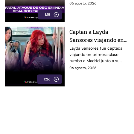
mujer, tras la muerte de una
06 agosto, 2026
de sus crías un día antes.
1:15
Captan a Layda
Sansores viajando en
primera clase rumbo a
Layda Sansores fue captada
viajando en primera clase
Madrid junto a su
rumbo a Madrid junto a su
hermana
hermana, quien se desempeña
06 agosto, 2026
como directora del DIF estatal
1:26
de Campeche.