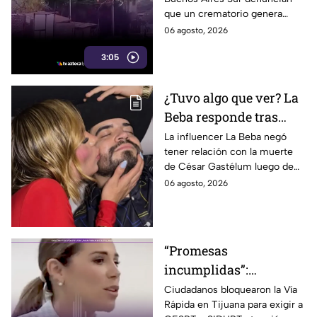
de crematorio que
que un crematorio genera
entran a sus casas
humo y fuertes olores que
06 agosto, 2026
llegan hasta sus viviendas casi
3:05
a diario.
¿Tuvo algo que ver? La
Beba responde tras
señalamientos por la
La influencer La Beba negó
tener relación con la muerte
muerte de César
de César Gastélum luego de
Gastélum
recibir críticas y
06 agosto, 2026
especulaciones en redes
sociales.
“Promesas
incumplidas”:
bloquean la Vía Rápida
Ciudadanos bloquearon la Vía
Rápida en Tijuana para exigir a
y reclaman obras