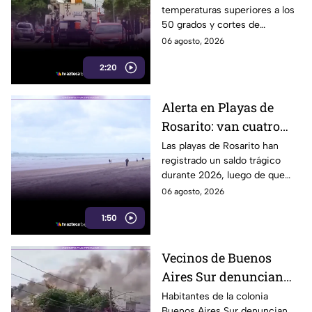
temperaturas superiores a los
enfrentan riesgos por
50 grados y cortes de
falta de electricidad
electricidad que generan
06 agosto, 2026
molestias y riesgos para la
2:20
salud de los habitantes.
Alerta en Playas de
Rosarito: van cuatro
ahogados en playas en
Las playas de Rosarito han
registrado un saldo trágico
lo que va del año
durante 2026, luego de que
cuatro personas perdieran la
06 agosto, 2026
vida por ahogamiento en lo
1:50
que va del año.
Vecinos de Buenos
Aires Sur denuncian
humo y fuertes olores
Habitantes de la colonia
Buenos Aires Sur denuncian