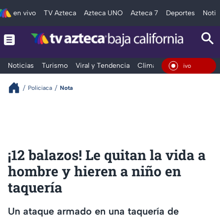
en vivo
TV Azteca
Azteca UNO
Azteca 7
Deportes
Notic
Noticias
Turismo
Viral y Tendencia
Clima
Deportes
Espec
En Vivo
Policiaca
Nota
¡12 balazos! Le quitan la vida a
hombre y hieren a niño en
taquería
Un ataque armado en una taquería de