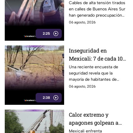
Buenos Aires Sur
Cables de alta tensión tirados
en calles de Buenos Aires Sur
representan un riesgo
han generado preocupación
para peatones en
entre vecinos, luego de que un
06 agosto, 2026
Tijuana
trabajador resultara
2:25
electrocutado.
Inseguridad en
Mexicali: 7 de cada 10
habitantes sienten
Una reciente encuesta de
seguridad revela que la
temor de vivir en la
mayoría de habitantes de
capital cachanilla
Mexicali mantiene una
06 agosto, 2026
percepción de temor ante la
2:38
inseguridad y hechos
delictivos.
Calor extremo y
apagones golpean a
Mexicali; cachanillas
Mexicali enfrenta