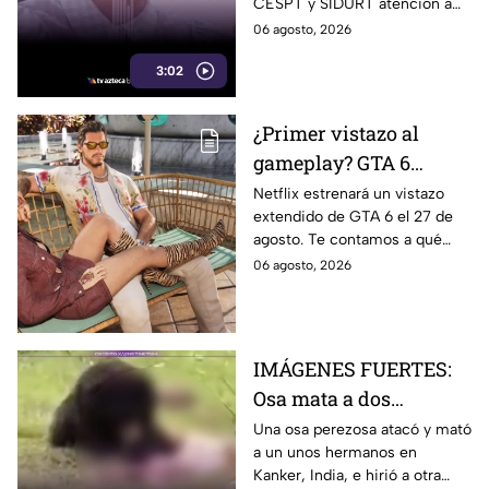
CESPT y SIDURT atención a
pendientes durante
obras de agua y pavimentación
06 agosto, 2026
gobierno de Marina del
que aseguran siguen
Pilar
3:02
pendientes desde 2021.
¿Primer vistazo al
gameplay? GTA 6
prepara un nuevo
Netflix estrenará un vistazo
extendido de GTA 6 el 27 de
tráiler extendido para
agosto. Te contamos a qué
sus fans en Netflix
hora verlo en Baja California,
06 agosto, 2026
qué se espera del avance y
cuándo llegará a YouTube.
IMÁGENES FUERTES:
Osa mata a dos
hermanos y hiere a una
Una osa perezosa atacó y mató
a un unos hermanos en
más en distrito en
Kanker, India, e hirió a otra
pleno parque