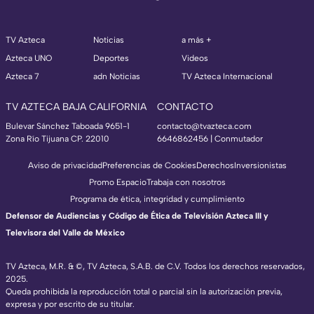
TV Azteca
Noticias
a más +
Azteca UNO
Deportes
Videos
Azteca 7
adn Noticias
TV Azteca Internacional
TV AZTECA BAJA CALIFORNIA
CONTACTO
Bulevar Sánchez Taboada 9651-1
contacto@tvazteca.com
Zona Río Tijuana CP. 22010
6646862456 | Conmutador
Aviso de privacidad
Preferencias de Cookies
Derechos
Inversionistas
Promo Espacio
Trabaja con nosotros
Programa de ética, integridad y cumplimiento
Defensor de Audiencias y Código de Ética de Televisión Azteca III y
Televisora del Valle de México
TV Azteca, M.R. & ©, TV Azteca, S.A.B. de C.V. Todos los derechos reservados,
2025.
Queda prohibida la reproducción total o parcial sin la autorización previa,
expresa y por escrito de su titular.