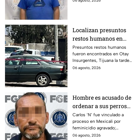
06 agosto, 2026
llevarse a su hijo rumbo a
Estados Unidos.
Localizan presuntos
restos humanos en
vivienda de Otay
Presuntos restos humanos
fueron encontrados en Otay
Insurgentes en Tijuana
Insurgentes, Tijuana la tarde
de este jueves; siguen las
06 agosto, 2026
investigaciones.
Hombre es acusado de
ordenar a sus perros
atacar a su hermana
Carlos ‘N’ fue vinculado a
proceso en Mexicali por
con discapacidad
feminicidio agravado;
auditiva en Mexicali; lo
autoridades señalan un
06 agosto, 2026
procesan por