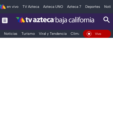
en vivo
TV Azteca
Azteca UNO
Azteca 7
Deportes
Notic
Noticias
Turismo
Viral y Tendencia
Clima
Deportes
Espec
En Vivo