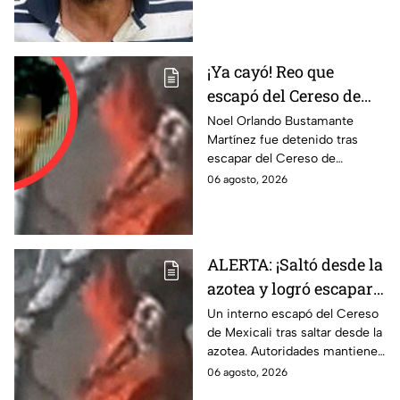
presunto ataque contra su
feminicidio
hermana.
¡Ya cayó! Reo que
escapó del Cereso de
Mexicali es detenido
Noel Orlando Bustamante
Martínez fue detenido tras
tras operativo hoy 6 de
escapar del Cereso de
agosto
Mexicali. Autoridades
06 agosto, 2026
realizaron un operativo durante
la madrugada.
ALERTA: ¡Saltó desde la
azotea y logró escapar!
Reo burla la seguridad
Un interno escapó del Cereso
de Mexicali tras saltar desde la
del Cereso de Mexicali
azotea. Autoridades mantienen
y continúa prófugo ⚠️
un operativo para localizarlo.
06 agosto, 2026
Esto es lo que se sabe.