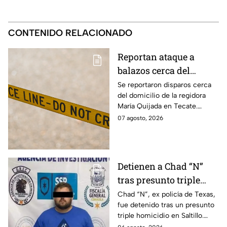
CONTENIDO RELACIONADO
Reportan ataque a
balazos cerca del
domicilio de la
Se reportaron disparos cerca
del domicilio de la regidora
regidora María Quijada
María Quijada en Tecate.
en Tecate; esto se sabe
Autoridades investigan el
07 agosto, 2026
incidente y mantienen un
operativo en la zona.
Detienen a Chad “N”
tras presunto triple
homicidio e intento de
Chad “N”, ex policía de Texas,
fue detenido tras un presunto
llevarse a su hijo a
triple homicidio en Saltillo.
Estados Unidos
También habría intentado