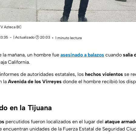
 TV Azteca BC
13:35
| Actualizado 🕑 20:03
1 minuto lectura
e la mañana, un hombre fue
asesinado a balazos
cuando
salía 
Baja California.
informes de autoridades estatales, los
hechos violentos
se re
n la
Avenida de los Virreyes
donde el hombre recibió los dis
o en la Tijuana
los
percutidos fueron localizados en el lugar del
ataque armad
e encuentran unidades de la Fuerza Estatal de Seguridad Ciu