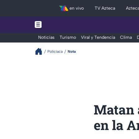
en vivo
TV Azteca
Aztec
Noticias
Turismo
Viral y Tendencia
Clima
D
Policiaca
Nota
Matan a
en la 