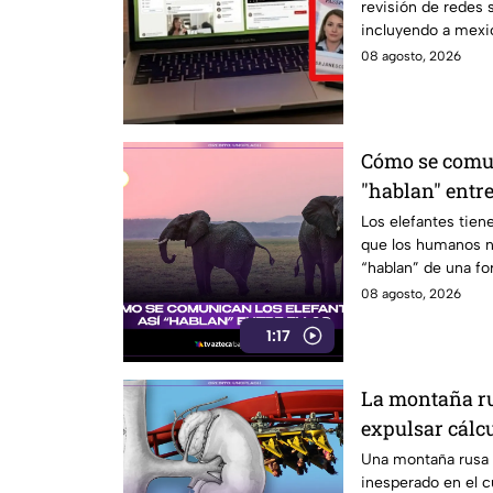
revisión de redes 
incluyendo a mexi
08 agosto, 2026
Cómo se comun
"hablan" entre
Los elefantes tie
que los humanos n
“hablan” de una fo
invitamos a ver el 
08 agosto, 2026
1:17
La montaña ru
expulsar cálc
estudio
Una montaña rusa 
inesperado en el 