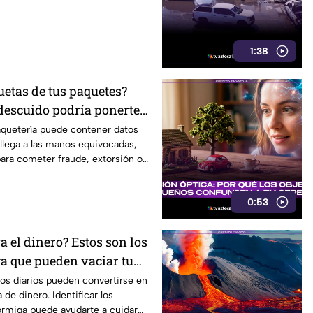
1:38
quetas de tus paquetes?
descuido podría ponerte
ijuana
aquetería puede contener datos
 llega a las manos equivocadas,
 para cometer fraude, extorsión o
0:53
va el dinero? Estos son los
a que pueden vaciar tu
os diarios pueden convertirse en
 de dinero. Identificar los
ormiga puede ayudarte a cuidar