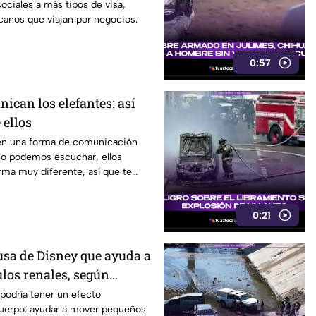
sociales a más tipos de visa,
canos que viajan por negocios.
0:57
ican los elefantes: así
 ellos
nen una forma de comunicación
o podemos escuchar, ellos
rma muy diferente, así que te
video.
0:21
sa de Disney que ayuda a
ulos renales, según
podría tener un efecto
cuerpo: ayudar a mover pequeños