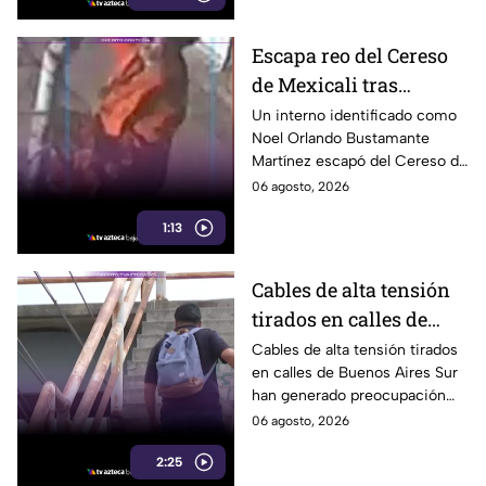
Escapa reo del Cereso
de Mexicali tras
audiencia inicial; fue
Un interno identificado como
Noel Orlando Bustamante
localizado horas
Martínez escapó del Cereso de
después
Mexicali tras una audiencia
06 agosto, 2026
inicial; fue localizado la noche
1:13
del miércoles.
Cables de alta tensión
tirados en calles de
Buenos Aires Sur
Cables de alta tensión tirados
en calles de Buenos Aires Sur
representan un riesgo
han generado preocupación
para peatones en
entre vecinos, luego de que un
06 agosto, 2026
Tijuana
trabajador resultara
2:25
electrocutado.