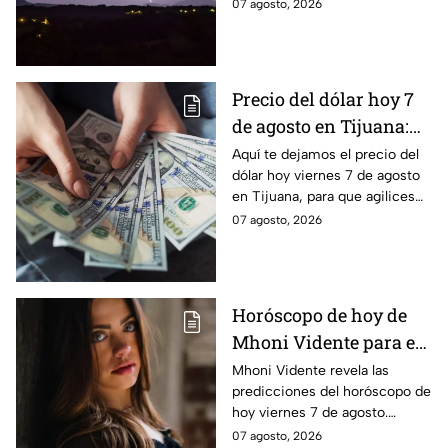
clima y si existe riesgo de más
07 agosto, 2026
agosto? 🌧️
lluvias.
Precio del dólar hoy 7
de agosto en Tijuana:
¿sigue perdiendo
Aquí te dejamos el precio del
dólar hoy viernes 7 de agosto
fuerza este viernes?
en Tijuana, para que agilices
tus cambios, compras y
07 agosto, 2026
cruces fronterizos con
información actualizada.
Horóscopo de hoy de
Mhoni Vidente para el
viernes 7 de agosto
Mhoni Vidente revela las
predicciones del horóscopo de
¡Siente!
hoy viernes 7 de agosto.
Descubre qué le espera a cada
07 agosto, 2026