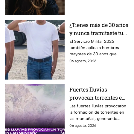
signo en amor y dinero. Aquí te
informamos.
¿Tienes más de 30 años
y nunca tramitaste tu
cartilla militar? Te
El Servicio Militar 2026
también aplica a hombres
pueden llamar para
mayores de 30 años que
hacer servicio en Baja
nunca tramitaron su cartilla. Te
06 agosto, 2026
California
decimos si también en Baja
California.
Fuertes lluvias
provocan torrentes e
inundaciones en una
Las fuertes lluvias provocaron
la formación de torrentes en
región montañosa
las montañas, generando
inundaciones y afectaciones
06 agosto, 2026
en la región.