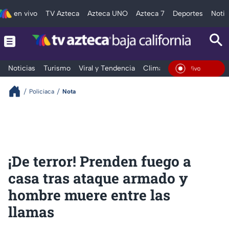
en vivo
TV Azteca
Azteca UNO
Azteca 7
Deportes
Notic
Noticias
Turismo
Viral y Tendencia
Clima
Deportes
Espec
En Vivo
Policiaca
Nota
¡De terror! Prenden fuego a
casa tras ataque armado y
hombre muere entre las
llamas