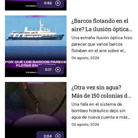
0:52
¿Barcos flotando en el
aire? La ilusión óptica
que sorprendió a
Una extraña ilusión óptica hizo
parecer que varios barcos
usuarios en redes
flotaban en el aire sobre el
sociales
mar, pero el fenómeno fue
06 agosto, 2026
causado por la refracción de la
0:17
luz.
¿Otra vez sin agua?
Más de 150 colonias de
Tijuana enfrentan
Una falla en el sistema de
bombeo hidráulico dejó sin
cortes por falla de
agua de nueva cuenta a más
CESPT
de 150 colonias de Tijuana,
06 agosto, 2026
incluyendo zonas de Otay y
2:04
Cerro Colorado.