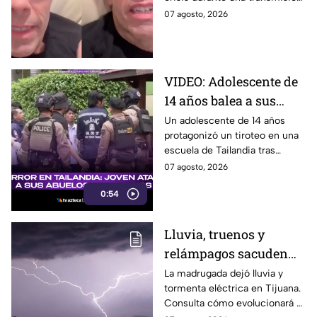
detalles sobre su
en vivo; su familia informó
07 agosto, 2026
recuperación | VIDEO
avances en su recuperación.
VIDEO: Adolescente de
14 años balea a sus
abuelos y luego tirotea
Un adolescente de 14 años
protagonizó un tiroteo en una
su escuela, dejando
escuela de Tailandia tras
siete muertos y 15
presuntamente atacar primero
07 agosto, 2026
heridos
a sus abuelos.
0:54
Lluvia, truenos y
relámpagos sacuden
Tijuana durante la
La madrugada dejó lluvia y
tormenta eléctrica en Tijuana.
madrugada; ¿seguirá
Consulta cómo evolucionará el
lloviendo hoy 7 de