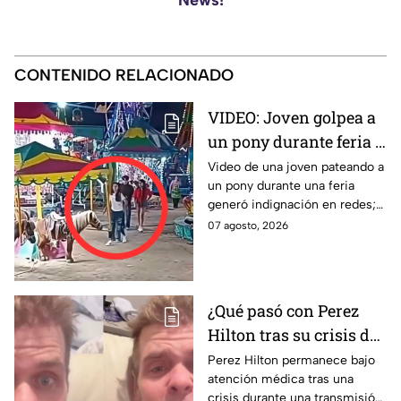
News!
CONTENIDO RELACIONADO
VIDEO: Joven golpea a
un pony durante feria y
se ríe; usuarios exigen
Video de una joven pateando a
un pony durante una feria
castigo por maltrato
generó indignación en redes;
animal
usuarios piden investigar el
07 agosto, 2026
caso.
¿Qué pasó con Perez
Hilton tras su crisis de
salud en vivo? Su
Perez Hilton permanece bajo
atención médica tras una
familia revela nuevos
crisis durante una transmisión