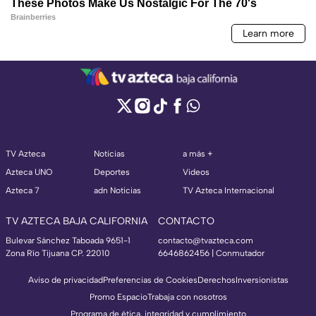
TV Azteca
Noticias
a más +
Azteca UNO
Deportes
Videos
Azteca 7
adn Noticias
TV Azteca Internacional
TV AZTECA BAJA CALIFORNIA
CONTACTO
Bulevar Sánchez Taboada 9651-1
contacto@tvazteca.com
Zona Río Tijuana CP. 22010
6646862456 | Conmutador
Aviso de privacidad
Preferencias de Cookies
Derechos
Inversionistas
Promo Espacio
Trabaja con nosotros
Programa de ética, integridad y cumplimiento