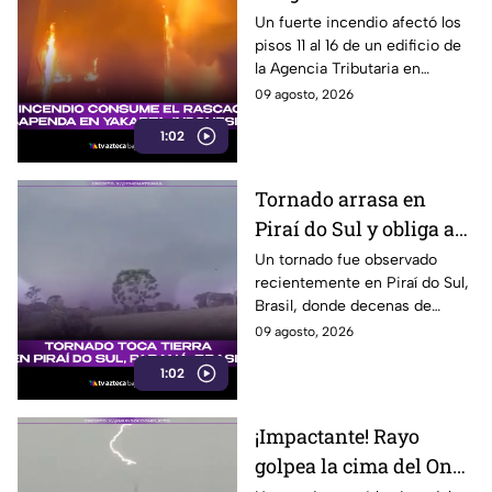
últimos pisos de
Un fuerte incendio afectó los
pisos 11 al 16 de un edificio de
edificio de la Agencia
la Agencia Tributaria en
Tributaria
Yakarta, Indonesia, provocando
09 agosto, 2026
una enorme columna de humo.
1:02
Tornado arrasa en
Piraí do Sul y obliga a
familias a abandonar
Un tornado fue observado
recientemente en Piraí do Sul,
sus hogares
Brasil, donde decenas de
viviendas resultaron afectadas
09 agosto, 2026
y varias familias tuvieron que
1:02
buscar refugio.
¡Impactante! Rayo
golpea la cima del One