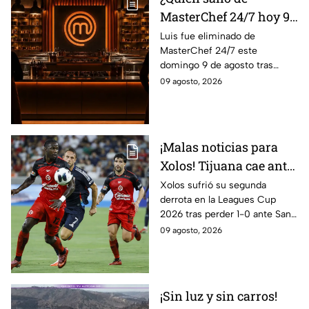
MasterChef 24/7 hoy 9
de agosto? Este
Luis fue eliminado de
MasterChef 24/7 este
participante quedó
domingo 9 de agosto tras
eliminado
enfrentarse a Ixdit y Michelle
09 agosto, 2026
en el reto de eliminación
rumbo a la gran final.
¡Malas noticias para
Xolos! Tijuana cae ante
San Diego FC y
Xolos sufrió su segunda
derrota en la Leagues Cup
complica su camino en
2026 tras perder 1-0 ante San
la Leagues Cup 2026
Diego FC. Tijuana todavía tiene
09 agosto, 2026
un partido pendiente ante
Portland Timbers.
¡Sin luz y sin carros!