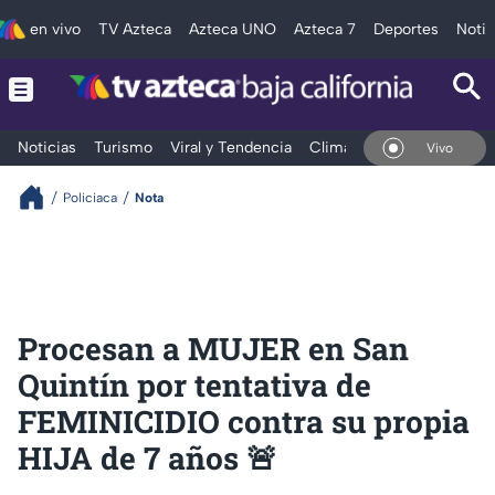
en vivo
TV Azteca
Azteca UNO
Azteca 7
Deportes
Notic
Noticias
Turismo
Viral y Tendencia
Clima
Deportes
Espec
En Vivo
Policiaca
Nota
Procesan a MUJER en San
Quintín por tentativa de
FEMINICIDIO contra su propia
HIJA de 7 años 🚨