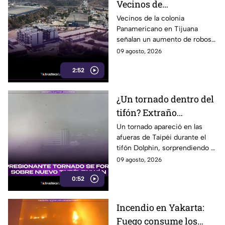
Vecinos de
Panamericano en
Vecinos de la colonia
Panamericano en Tijuana
Tijuana viven bajo la
señalan un aumento de robos
inseguridad
durante los últimos tres
09 agosto, 2026
meses, incluidos vehículos y
2:52
cableado eléctrico.
¿Un tornado dentro del
tifón? Extraño
fenómeno sorprende a
Un tornado apareció en las
afueras de Taipéi durante el
meteorólogos en
tifón Dolphin, sorprendiendo a
Taiwán
meteorólogos taiwaneses que
09 agosto, 2026
ya investigan el extraño
0:52
fenómeno.
Incendio en Yakarta:
Fuego consume los