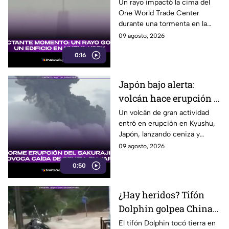
World Trade Center en
Un rayo impactó la cima del
One World Trade Center
Nueva York
durante una tormenta en la
costa este de Estados Unidos,
09 agosto, 2026
dejando un impresionante
0:16
momento captado en video.
Japón bajo alerta:
volcán hace erupción y
lanza ceniza a más de 2
Un volcán de gran actividad
entró en erupción en Kyushu,
mil metros
Japón, lanzando ceniza y
material volcánico a más de 2
09 agosto, 2026
mil metros de altura.
0:50
¿Hay heridos? Tifón
Dolphin golpea China
con fuertes vientos y
El tifón Dolphin tocó tierra en