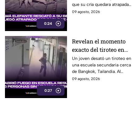
que su cría quedara atrapada
entre los cables, en un intento
09 agosto, 2026
por eliminar la amenaza.
0:24
Revelan el momento
exacto del tiroteo en
secundaria que dejó al
Un joven desató un tiroteo en
una escuela secundaria cerca
menos 8 muertos y 30
de Bangkok, Tailandia. Al
heridos
menos ocho personas
09 agosto, 2026
murieron y otras 30 resultaron
0:27
heridas.