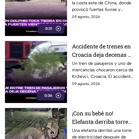
la costa este de China, donde
lluvias
provocó fuertes lluvias y
vientos, además de alertas por
09 agosto, 2026
inundaciones y deslaves.
0:31
Accidente de trenes en
Croacia deja decenas de
heridos; seis están
Un tren de pasajeros y uno de
mercancías chocaron cerca de
graves
Križevci, Croacia. El accidente
dejó entre 20 y 25 heridos,
09 agosto, 2026
seis de ellos graves.
0:36
¡Con su bebé no!
Elefanta derriba torre
eléctrica para rescatar
Una elefanta derribó una torre
de electricidad después de
a su cría