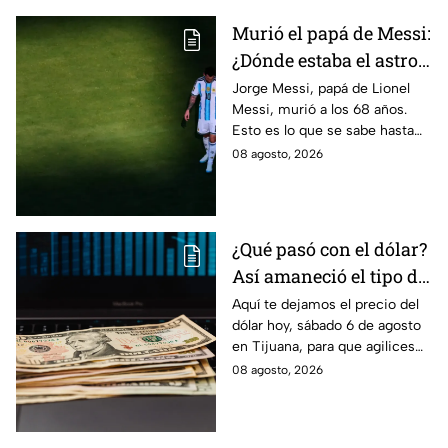
Murió el papá de Messi:
¿Dónde estaba el astro
argentino al conocer la
Jorge Messi, papá de Lionel
Messi, murió a los 68 años.
noticia?
Esto es lo que se sabe hasta
ahora sobre su fallecimiento y
08 agosto, 2026
el duro golpe para el astro
argentino.
¿Qué pasó con el dólar?
Así amaneció el tipo de
cambio hoy sábado 8 de
Aquí te dejamos el precio del
dólar hoy, sábado 6 de agosto
agosto en Tijuana
en Tijuana, para que agilices
tus cambios, compras y
08 agosto, 2026
cruces fronterizos con
información actualizada.