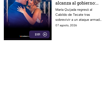
alcanza al gobierno:
regidora de Tecate
María Quijada regresó al
Cabildo de Tecate tras
vuelve al Cabildo tras
sobrevivir a un ataque armado
sobrevivir a un ataque
en el que murió su esposo y
07 agosto, 2026
armado
habló por primera vez desde el
2:01
atentado.