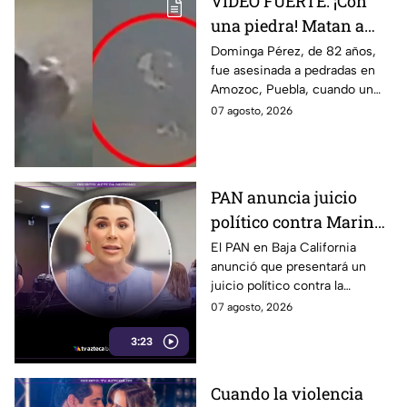
VIDEO FUERTE: ¡Con
una piedra! Matan a
vendedora de cemitas
Dominga Pérez, de 82 años,
fue asesinada a pedradas en
de 82 años mientras iba
Amozoc, Puebla, cuando un
a su casa
sujeto le robó los 90 pesos
07 agosto, 2026
que ganó vendiendo cemitas.
PAN anuncia juicio
político contra Marina
del Pilar y la fiscal de
El PAN en Baja California
anunció que presentará un
Baja California
juicio político contra la
gobernadora y la fiscal del
07 agosto, 2026
estado, tras el caso de Pedro
3:23
Ariel Mendívil.
Cuando la violencia