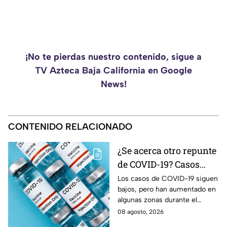
¡No te pierdas nuestro contenido, sigue a
TV Azteca Baja California en Google
News!
CONTENIDO RELACIONADO
¿Se acerca otro repunte
de COVID-19? Casos
aumentan en estas
Los casos de COVID-19 siguen
bajos, pero han aumentado en
zonas
algunas zonas durante el
verano. Conoce qué estados
08 agosto, 2026
registran actividad moderada y