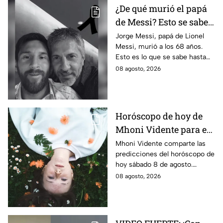
¿De qué murió el papá
de Messi? Esto se sabe
sobre el fallecimiento
Jorge Messi, papá de Lionel
Messi, murió a los 68 años.
de Jorge Messi
Esto es lo que se sabe hasta
ahora sobre su fallecimiento
08 agosto, 2026
que enluta al astro argentino.
Horóscopo de hoy de
Mhoni Vidente para el
sábado 8 de agosto
Mhoni Vidente comparte las
predicciones del horóscopo de
¡Cierre de ciclo!
hoy sábado 8 de agosto.
Descubre qué signos vivirán
08 agosto, 2026
cierres de ciclo y cambios.
¿Estás listo?