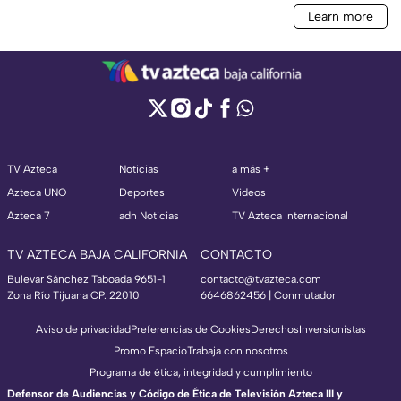
TV Azteca
Noticias
a más +
Azteca UNO
Deportes
Videos
Azteca 7
adn Noticias
TV Azteca Internacional
TV AZTECA BAJA CALIFORNIA
CONTACTO
Bulevar Sánchez Taboada 9651-1
contacto@tvazteca.com
Zona Río Tijuana CP. 22010
6646862456 | Conmutador
Aviso de privacidad
Preferencias de Cookies
Derechos
Inversionistas
Promo Espacio
Trabaja con nosotros
Programa de ética, integridad y cumplimiento
Defensor de Audiencias y Código de Ética de Televisión Azteca III y