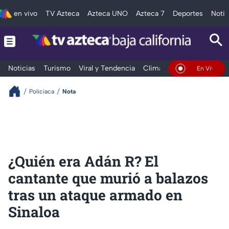
en vivo
TV Azteca
Azteca UNO
Azteca 7
Deportes
Notic
Noticias
Turismo
Viral y Tendencia
Clima
Deportes
Espec
En Vivo
Policiaca
Nota
¿Quién era Adán R? El
cantante que murió a balazos
tras un ataque armado en
Sinaloa