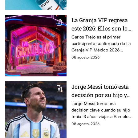
alta del virus.
La Granja VIP regresa
este 2026: Ellos son los
famosos confirmados
Carlos Trejo es el primer
participante confirmado de La
hasta ahora
Granja VIP México 2026.
Conoce quiénes más se
08 agosto, 2026
sumarán y cuándo podría
comenzar el reality.
Jorge Messi tomó esta
decisión por su hijo y
terminó cambiando la
Jorge Messi tomó una
decisión clave cuando su hijo
historia del fútbol
tenía 13 años: viajar a Barcelona
para buscar oportunidades
08 agosto, 2026
futbolísticas y tratar su
deficiencia hormonal.