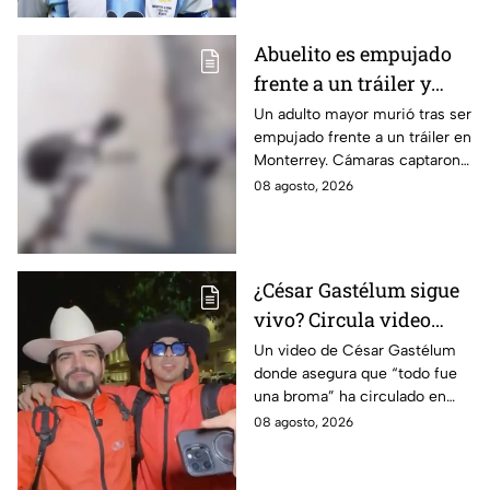
Abuelito es empujado
frente a un tráiler y
muere atropellado; el
Un adulto mayor murió tras ser
empujado frente a un tráiler en
agresor escapó |
Monterrey. Cámaras captaron
IMÁGENES SENSIBLES
el momento y autoridades
08 agosto, 2026
buscan al presunto agresor.
¿César Gastélum sigue
vivo? Circula video
donde afirma que “todo
Un video de César Gastélum
donde asegura que “todo fue
fue una broma”
una broma” ha circulado en
redes sociales tras su muerte
08 agosto, 2026
y desatado dudas entre sobre
lo ocurrido.