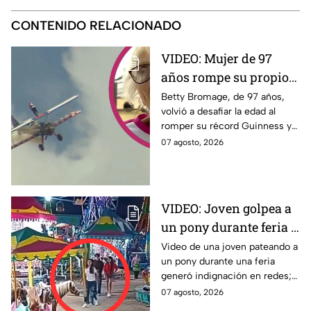
CONTENIDO RELACIONADO
VIDEO: Mujer de 97
años rompe su propio
Récord Guinness al
Betty Bromage, de 97 años,
volvió a desafiar la edad al
caminar sobre ala de
romper su récord Guinness y
avión en vuelo;
recaudar fondos para un
07 agosto, 2026
acababa de sufrir un
hospital. Aquí los detalles.
derrame cerebral.
VIDEO: Joven golpea a
un pony durante feria y
se ríe; usuarios exigen
Video de una joven pateando a
un pony durante una feria
castigo por maltrato
generó indignación en redes;
animal
usuarios piden investigar el
07 agosto, 2026
caso.