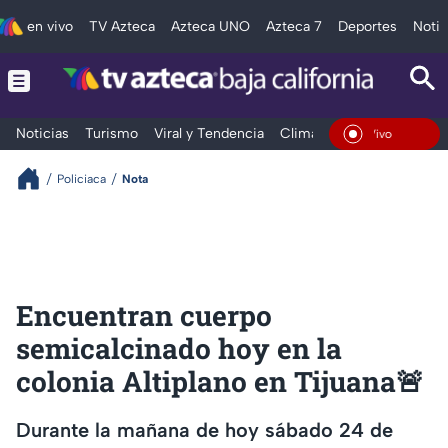
en vivo
TV Azteca
Azteca UNO
Azteca 7
Deportes
Notic
Noticias
Turismo
Viral y Tendencia
Clima
Deportes
Espec
En Vivo
Policiaca
Nota
Encuentran cuerpo
semicalcinado hoy en la
colonia Altiplano en Tijuana🚨
Durante la mañana de hoy sábado 24 de