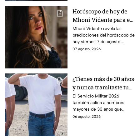
Horóscopo de hoy de
Mhoni Vidente para el
viernes 7 de agosto
Mhoni Vidente revela las
predicciones del horóscopo de
¡Siente!
hoy viernes 7 de agosto.
Descubre qué le espera a cada
07 agosto, 2026
signo en amor y dinero. Aquí te
informamos.
¿Tienes más de 30 años
y nunca tramitaste tu
cartilla militar? Te
El Servicio Militar 2026
también aplica a hombres
pueden llamar para
mayores de 30 años que
hacer servicio en Baja
nunca tramitaron su cartilla. Te
06 agosto, 2026
California
decimos si también en Baja
California.