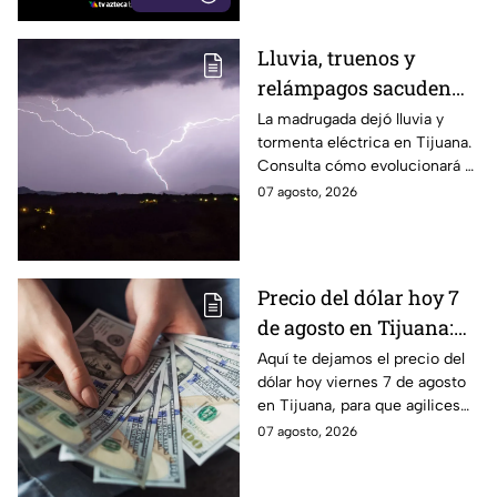
Lluvia, truenos y
relámpagos sacuden
Tijuana durante la
La madrugada dejó lluvia y
tormenta eléctrica en Tijuana.
madrugada; ¿seguirá
Consulta cómo evolucionará el
lloviendo hoy 7 de
clima y si existe riesgo de más
07 agosto, 2026
agosto? 🌧️
lluvias.
Precio del dólar hoy 7
de agosto en Tijuana:
¿sigue perdiendo
Aquí te dejamos el precio del
dólar hoy viernes 7 de agosto
fuerza este viernes?
en Tijuana, para que agilices
tus cambios, compras y
07 agosto, 2026
cruces fronterizos con
información actualizada.