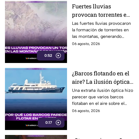
Fuertes lluvias
provocan torrentes e
inundaciones en una
Las fuertes lluvias provocaron
la formación de torrentes en
región montañosa
las montañas, generando
inundaciones y afectaciones
06 agosto, 2026
en la región.
0:52
¿Barcos flotando en el
aire? La ilusión óptica
que sorprendió a
Una extraña ilusión óptica hizo
parecer que varios barcos
usuarios en redes
flotaban en el aire sobre el
sociales
mar, pero el fenómeno fue
06 agosto, 2026
causado por la refracción de la
0:17
luz.