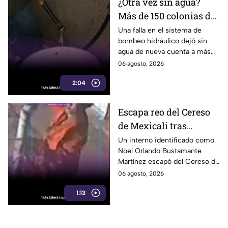
¿Otra vez sin agua?
Más de 150 colonias de
Tijuana enfrentan
Una falla en el sistema de
bombeo hidráulico dejó sin
cortes por falla de
agua de nueva cuenta a más
CESPT
de 150 colonias de Tijuana,
06 agosto, 2026
incluyendo zonas de Otay y
2:04
Cerro Colorado.
Escapa reo del Cereso
de Mexicali tras
audiencia inicial; fue
Un interno identificado como
Noel Orlando Bustamante
localizado horas
Martínez escapó del Cereso de
después
Mexicali tras una audiencia
06 agosto, 2026
inicial; fue localizado la noche
1:13
del miércoles.