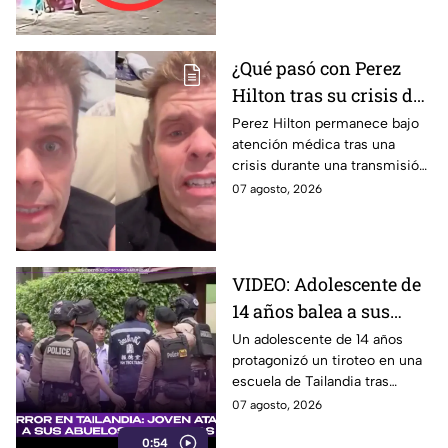
¿Qué pasó con Perez
Hilton tras su crisis de
salud en vivo? Su
Perez Hilton permanece bajo
atención médica tras una
familia revela nuevos
crisis durante una transmisión
detalles sobre su
en vivo; su familia informó
07 agosto, 2026
recuperación | VIDEO
avances en su recuperación.
VIDEO: Adolescente de
14 años balea a sus
abuelos y luego tirotea
Un adolescente de 14 años
protagonizó un tiroteo en una
su escuela, dejando
escuela de Tailandia tras
siete muertos y 15
presuntamente atacar primero
07 agosto, 2026
heridos
a sus abuelos.
0:54