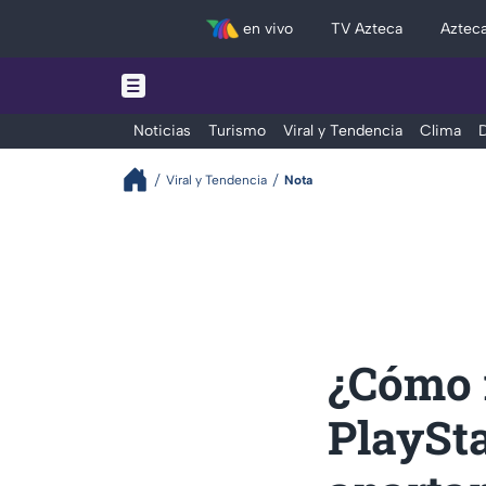
en vivo
TV Azteca
Aztec
Noticias
Turismo
Viral y Tendencia
Clima
D
Viral y Tendencia
Nota
¿Cómo 
PlaySt