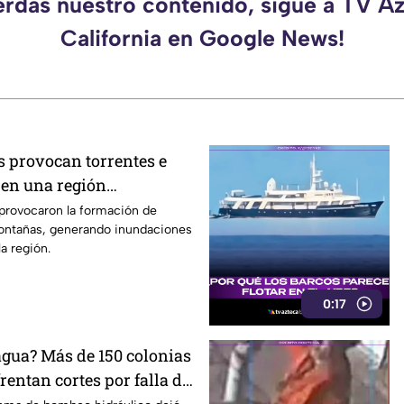
erdas nuestro contenido, sigue a TV A
California en Google News!
s provocan torrentes e
en una región
s provocaron la formación de
montañas, generando inundaciones
a región.
0:17
agua? Más de 150 colonias
rentan cortes por falla de