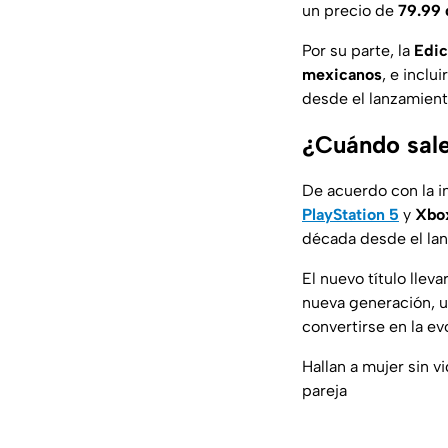
un precio de
79.99 
Por su parte, la
Edic
mexicanos
, e incl
desde el lanzamient
¿Cuándo sal
De acuerdo con la i
PlayStation 5
y
Xbox
década desde el la
El nuevo título llev
nueva generación, u
convertirse en la e
Hallan a mujer sin v
pareja