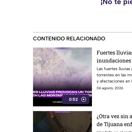
¡No te pi
CONTENIDO RELACIONADO
Fuertes lluvia
inundaciones 
montañosa
Las fuertes lluvia
torrentes en las 
y afectaciones en l
06 agosto, 2026
0:52
¿Otra vez sin 
de Tijuana enf