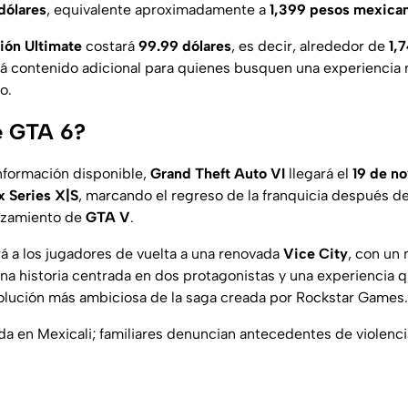
dólares
, equivalente aproximadamente a
1,399 pesos mexica
ión Ultimate
costará
99.99 dólares
, es decir, alrededor de
1,
uirá contenido adicional para quienes busquen una experienci
o.
e GTA 6?
nformación disponible,
Grand Theft Auto VI
llegará el
19 de n
 Series X|S
, marcando el regreso de la franquicia después d
nzamiento de
GTA V
.
ará a los jugadores de vuelta a una renovada
Vice City
, con un
na historia centrada en dos protagonistas y una experiencia
volución más ambiciosa de la saga creada por Rockstar Games.
ida en Mexicali; familiares denuncian antecedentes de violenci