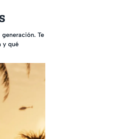
s
 generación. Te
n y qué