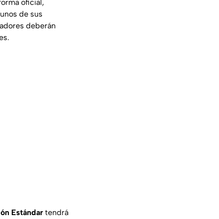
orma oficial,
gunos de sus
gadores deberán
es.
ión Estándar
tendrá