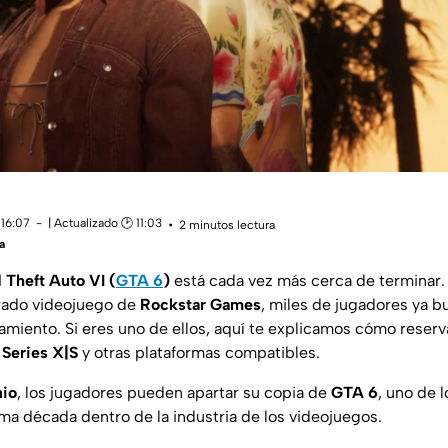
 16:07
| Actualizado 🕑 11:03
2 minutos lectura
a
 Theft Auto VI (
GTA 6
)
está cada vez más cerca de terminar. C
rado videojuego de
Rockstar Games
, miles de jugadores ya b
amiento. Si eres uno de ellos, aquí te explicamos cómo reserv
Series X|S
y otras plataformas compatibles.
nio
, los jugadores pueden apartar su copia de
GTA 6
, uno de l
ima década dentro de la industria de los videojuegos.