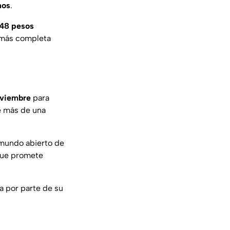
nos
.
748 pesos
a más completa
oviembre
para
e más de una
 mundo abierto de
 que promete
a por parte de su