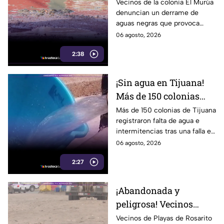
vecinos viven entre
Vecinos de la colonia El Murúa
denuncian un derrame de
malos olores y riesgos
aguas negras que provoca
malos olores,
06 agosto, 2026
encharcamientos y riesgo
2:38
sanitario. Aquí te informamos.
¡Sin agua en Tijuana!
Más de 150 colonias
enfrentan cortes tras
Más de 150 colonias de Tijuana
registraron falta de agua e
falla en sistema de
intermitencias tras una falla en
bombeo
el sistema de bombeo.
06 agosto, 2026
2:27
¡Abandonada y
peligrosa! Vecinos
denuncian el mal
Vecinos de Playas de Rosarito