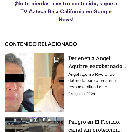
¡No te pierdas nuestro contenido, sigue a
TV Azteca Baja California en Google
News!
CONTENIDO RELACIONADO
Detienen a Ángel
Aguirre, exgobernador
de Guerrero, por
Ángel Aguirre Rivero fue
detenido por su presunta
presunto ocultamiento
responsabilidad en el
de pruebas en caso
ocultamiento de evidencias
06 agosto, 2026
Ayotzinapa
del caso Ayotzinapa, según
informó la FGR.
Peligro en El Florido:
canal sin protección