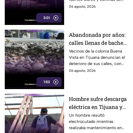
humo que afectan su vida
06 agosto, 2026
diaria desde hace años. Aquí te
3:01
informamos.
Abandonada por años:
calles llenas de baches
afectan a vecinos de
Vecinos de la colonia Buena
Vista en Tijuana denuncian el
Buena Vista en Tijuana
deterioro de sus calles, con
baches y daños que persisten
06 agosto, 2026
desde hace años. Aquí te
1:53
informamos.
Hombre sufre descarga
eléctrica en Tijuana y
alerta sobre peligro de
Un hombre resultó
electrocutado mientras
cables expuestos en la
realizaba mantenimiento en
ciudad