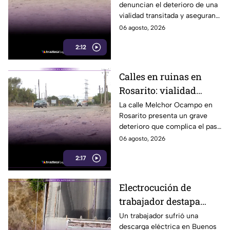
denuncian el deterioro de una
estado de una de las
vialidad transitada y aseguran
calles más transitadas
que permanece sin atención.
06 agosto, 2026
de Rosarito
2:12
Calles en ruinas en
Rosarito: vialidad
representa un peligro
La calle Melchor Ocampo en
Rosarito presenta un grave
para camiones y pipas
deterioro que complica el paso
de camiones pesados y pipas
06 agosto, 2026
con carga. Aquí te informamos
2:17
a detalle.
Electrocución de
trabajador destapa
peligro que vecinos
Un trabajador sufrió una
descarga eléctrica en Buenos
denuncian desde hace