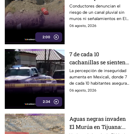
provoca accidentes en
Conductores denuncian el
riesgo de un canal pluvial sin
Parque Industrial de
muros ni señalamientos en El
Tijuana
Florido, Tijuana, donde ya
06 agosto, 2026
habría accidentes. Aquí te
2:00
informamos.
7 de cada 10
cachanillas se sienten
inseguros en Mexicali
La percepción de inseguridad
aumenta en Mexicali, donde 7
de cada 10 habitantes aseguran
sentirse inseguros al vivir en la
06 agosto, 2026
ciudad. Te informamos.
2:34
Aguas negras invaden
El Murúa en Tijuana: