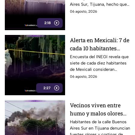
Aires Sur, Tijuana, hecho que
años en Tijuana
evidenció un riesgo que
06 agosto, 2026
vecinos aseguran existe desde
2:18
años. Te informamos.
Alerta en Mexicali: 7 de
cada 10 habitantes
aseguran sentirse
Encuesta del INEGI revela que
siete de cada diez habitantes
inseguros, revela
de Mexicali consideran
encuesta del INEGI
insegura la ciudad donde
06 agosto, 2026
viven.
2:27
Vecinos viven entre
humo y malos olores
desde hace años en
Habitantes de la calle Buenos
Aires Sur en Tijuana denuncian
Tijuana
fuertes olores y cortinas de