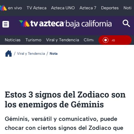
en vivo
TV Azteca
Azteca UNO
Azteca 7
Deportes
Notic
Noticias
Turismo
Viral y Tendencia
Clima
Deportes
Espec
En Viv
Viral y Tendencia
Nota
Estos 3 signos del Zodiaco son
los enemigos de Géminis
Géminis, versátil y comunicativo, puede
chocar con ciertos signos del Zodiaco que