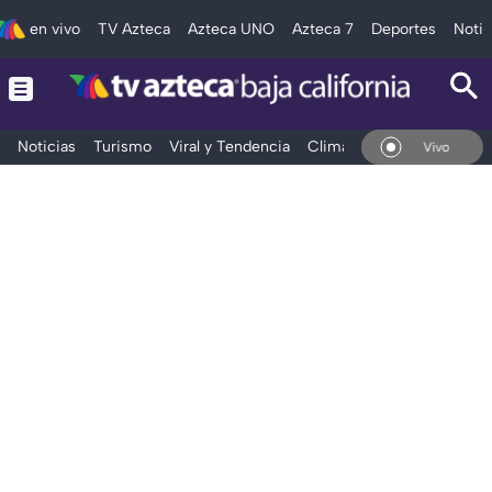
en vivo
TV Azteca
Azteca UNO
Azteca 7
Deportes
Notic
Noticias
Turismo
Viral y Tendencia
Clima
Deportes
Espec
En Vivo