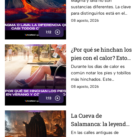
la explicación
Magma y lava no son
sustancias diferentes. La clave
para distinguirlos está en el
lugar donde se encuentra el
08 agosto, 2026
material volcánico.
1:12
¿Por qué se hinchan los
pies con el calor? Esto
le pasa a tu cuerpo
Durante los días de calor es
común notar los pies y tobillos
durante los días
más hinchados. Este
calurosos
fenómeno, conocido como
08 agosto, 2026
edema por calor, tiene una
1:13
explicación en el organismo.
La Cueva de
Salamanca: la leyenda
del Diablo que
En las calles antiguas de