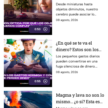
nos parecen tan
Desde miniaturas hasta
objetos diminutos, nuestro
adorables
cerebro puede asociar lo
pequeño con ternura,
08 agosto, 2026
seguridad y placer. Esta es la
0:53
razón detrás de esa atracción.
¿En qué se te va el
dinero? Estos son los
gastos hormiga que
Los pequeños gastos diarios
pueden convertirse en una
pueden vaciar tu
fuga silenciosa de dinero.
bolsillo
Identificar los llamados gastos
08 agosto, 2026
hormiga puede ayudarte a
0:55
cuidar tus finanzas.
Magma y lava no son lo
mismo… ¿o sí? Esta es