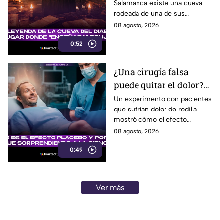
Salamanca existe una cueva
enseñaba magia en
rodeada de una de sus
España
leyendas más famosas: se dice
08 agosto, 2026
que el Diablo impartía clases
0:52
secretas de magia y
adivinación.
¿Una cirugía falsa
puede quitar el dolor?
El sorprendente
Un experimento con pacientes
que sufrían dolor de rodilla
experimento que reveló
mostró cómo el efecto
el poder del placebo
placebo puede provocar
08 agosto, 2026
mejoras reales, incluso sin una
0:49
cirugía efectiva.
Ver más