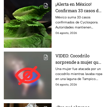
¡Alerta en México!
Confirman 33 casos de
Cyclospora; estos
México suma 33 casos
confirmados de Cyclospora.
estados ya reportan
Autoridades mantienen
contagios
vigilancia e investigan posibles
06 agosto, 2026
contagios en Guanajuato y
Quintana Roo. Te informamos.
VIDEO: Cocodrilo
sorprende a mujer que
lavaba ropa y la
Una mujer fue atacada por un
cocodrilo mientras lavaba ropa
arrastra al agua en
en una laguna de Tampico.
Tampico | FUERTES
Autoridades activaron un
06 agosto, 2026
IMÁGENES
operativo de emergencia.