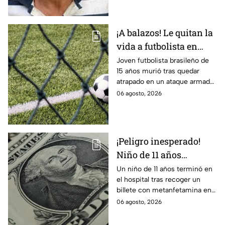
feminicidio
hermana.
¡A balazos! Le quitan la
vida a futbolista en
pleno partido
Joven futbolista brasileño de
15 años murió tras quedar
atrapado en un ataque armado
en Maceió. Autoridades
06 agosto, 2026
investigan una disputa ajena al
deporte.
¡Peligro inesperado!
Niño de 11 años
termina en el hospital
Un niño de 11 años terminó en
el hospital tras recoger un
tras recoger un billete
billete con metanfetamina en
del suelo
Alabama. Autoridades
06 agosto, 2026
investigan cómo llegó al lugar.
Te informamos.