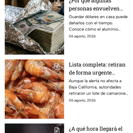
¿Por qué algunas
personas envuelven
dólares en papel
Guardar dólares en casa puede
dañarlos con el tiempo.
aluminio? La razón
Conoce cómo el aluminio
podría sorprenderte
puede ayudar a proteger los
06 agosto, 2026
billetes del desgaste.
Lista completa: retiran
de forma urgente
camarones
Aunque la alerta no afecta a
Baja California, autoridades
contaminados con
retiraron un lote de camarones
salmonela
con salmonela en España;
06 agosto, 2026
conoce cuál es y dónde se
vendió.
¿A qué hora llegará el