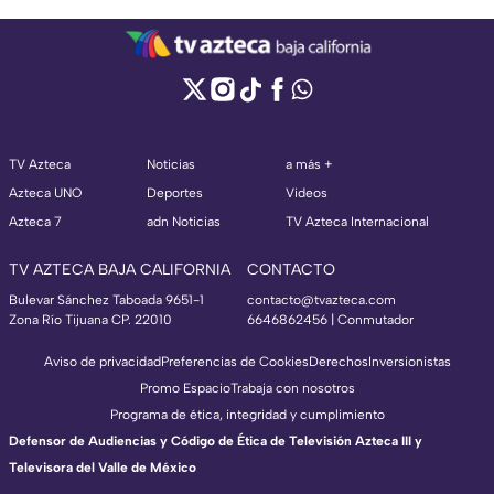
TV Azteca
Noticias
a más +
Azteca UNO
Deportes
Videos
Azteca 7
adn Noticias
TV Azteca Internacional
TV AZTECA BAJA CALIFORNIA
CONTACTO
Bulevar Sánchez Taboada 9651-1
contacto@tvazteca.com
Zona Río Tijuana CP. 22010
6646862456 | Conmutador
Aviso de privacidad
Preferencias de Cookies
Derechos
Inversionistas
Promo Espacio
Trabaja con nosotros
Programa de ética, integridad y cumplimiento
Defensor de Audiencias y Código de Ética de Televisión Azteca III y
Televisora del Valle de México