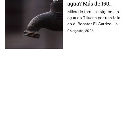
agua? Más de 150
colonias de Tijuana
Miles de familias siguen sin
agua en Tijuana por una falla
siguen sin servicio
en el Booster El Carrizo. La
CESPT aún no confirma la hora
06 agosto, 2026
en que regresará el servicio.