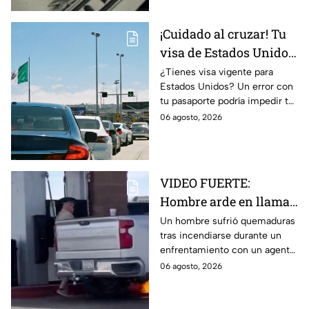
¡Cuidado al cruzar! Tu
visa de Estados Unidos
podría quedar
¿Tienes visa vigente para
Estados Unidos? Un error con
cancelada por este
tu pasaporte podría impedir tu
error en el pasaporte
entrada, incluso si el
06 agosto, 2026
documento aún no vence.
VIDEO FUERTE:
Hombre arde en llamas
tras recibir descarga de
Un hombre sufrió quemaduras
tras incendiarse durante un
taser de un policía en
enfrentamiento con un agente
plena gasolinera
que usó un taser cerca de una
06 agosto, 2026
bomba de gasolina.