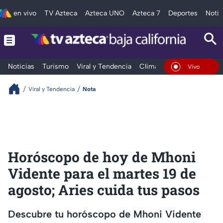
en vivo
TV Azteca
Azteca UNO
Azteca 7
Deportes
Notic
Noticias
Turismo
Viral y Tendencia
Clima
Deportes
Espec
En Vivo
Viral y Tendencia
Nota
Horóscopo de hoy de Mhoni
Vidente para el martes 19 de
agosto; Aries cuida tus pasos
Descubre tu horóscopo de Mhoni Vidente