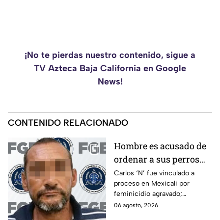
¡No te pierdas nuestro contenido, sigue a
TV Azteca Baja California en Google
News!
CONTENIDO RELACIONADO
Hombre es acusado de
ordenar a sus perros
atacar a su hermana
Carlos ‘N’ fue vinculado a
proceso en Mexicali por
con discapacidad
feminicidio agravado;
auditiva en Mexicali; lo
autoridades señalan un
06 agosto, 2026
procesan por
presunto ataque contra su