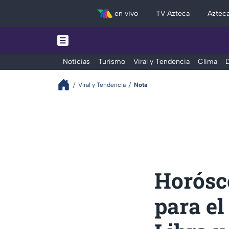
en vivo
TV Azteca
Aztec
Noticias
Turismo
Viral y Tendencia
Clima
D
Viral y Tendencia
Nota
Horósc
para el