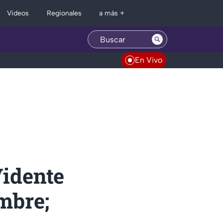
Regionales
Videos
a más +
En Vivo
idente
mbre;