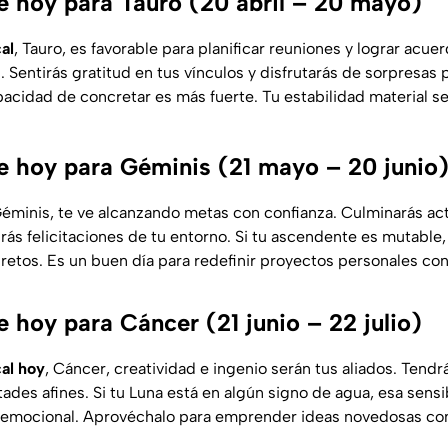
 hoy para Tauro (20 abril – 20 mayo)
al
, Tauro, es favorable para planificar reuniones y lograr acu
Sentirás gratitud en tus vínculos y disfrutarás de sorpresas p
apacidad de concretar es más fuerte. Tu estabilidad material s
 hoy para Géminis (21 mayo – 20 junio
Géminis, te ve alcanzando metas con confianza. Culminarás ac
rás felicitaciones de tu entorno. Si tu ascendente es mutable,
s retos. Es un buen día para redefinir proyectos personales con
 hoy para Cáncer (21 junio – 22 julio)
cal hoy
, Cáncer, creatividad e ingenio serán tus aliados. Ten
ades afines. Si tu Luna está en algún signo de agua, esa sensi
 emocional. Aprovéchalo para emprender ideas novedosas con