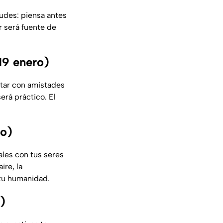
itudes: piensa antes
r será fuente de
19 enero)
ctar con amistades
erá práctico. El
ro)
ales con tus seres
ire, la
 tu humanidad.
)