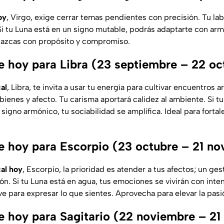
oy
, Virgo, exige cerrar temas pendientes con precisión. Tu la
Si tu Luna está en un signo mutable, podrás adaptarte con arm
renazcas con propósito y compromiso.
 hoy para Libra (23 septiembre – 22 oc
al
, Libra, te invita a usar tu energía para cultivar encuentros
ienes y afecto. Tu carisma aportará calidez al ambiente. Si t
 signo armónico, tu sociabilidad se amplifica. Ideal para fortal
 hoy para Escorpio (23 octubre – 21 no
cal hoy
, Escorpio, la prioridad es atender a tus afectos; un ge
ón. Si tu Luna está en agua, tus emociones se vivirán con inte
ve para expresar lo que sientes. Aprovecha para elevar la pas
 hoy para Sagitario (22 noviembre – 21