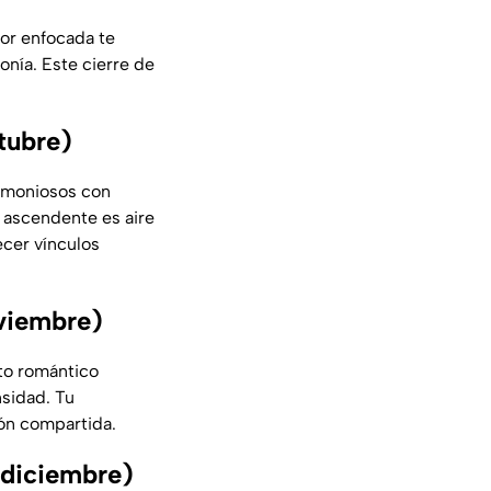
bor enfocada te
onía. Este cierre de
tubre)
 armoniosos con
u ascendente es aire
ecer vínculos
viembre)
sto romántico
nsidad. Tu
ión compartida.
 diciembre)