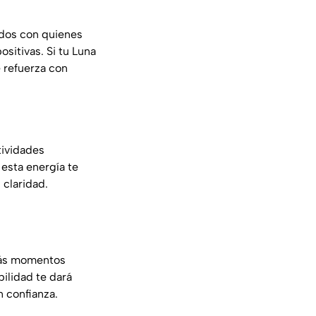
erdos con quienes
ositivas. Si tu Luna
e refuerza con
)
tividades
 esta energía te
 claridad.
drás momentos
bilidad te dará
 confianza.