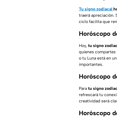
Tu signo zodiacal
h
traerá apreciación. 
ciclo facilita que 
Horóscopo de
Hoy,
tu signo zodiac
quienes compartes b
o tu Luna está en un
importantes.
Horóscopo de
Para
tu signo zodia
refrescará tu conexi
creatividad será cla
Horóscopo de