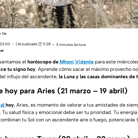
n Ne
 02:00
| Actualizado 🕑 11:28
3 minutos lectura
ñor
esentamos el
horóscopo de
Mhoni Vidente
para este miércole
ice tu signo hoy
. Aprende cómo sacar el máximo provecho no 
del influjo del ascendente,
la Luna y las casas dominantes de tu
 hoy para Aries (21 marzo – 19 abril)
cal
hoy
, Aries, es momento de valorar a tus amistades de siem
 Tu salud física y emocional debe ser tu prioridad. Tu energí
combinan tu Sol con un ascendente aire o fuego, potenciarás t