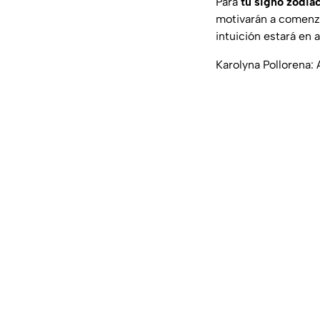
Para
tu signo zodia
motivarán a comenza
intuición estará en
Karolyna Pollorena: