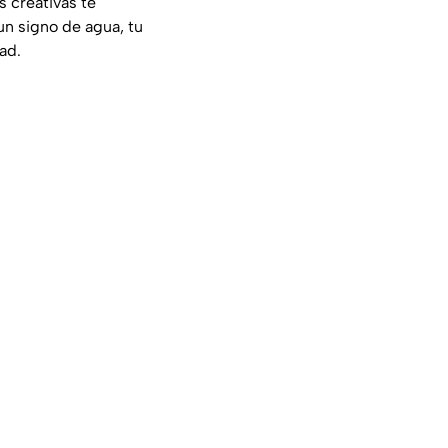
s creativas te
un signo de agua, tu
ad.