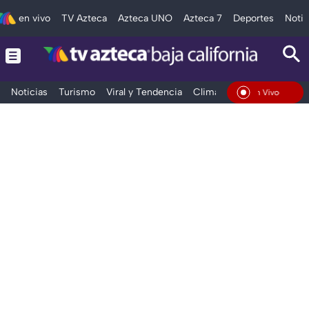
en vivo
TV Azteca
Azteca UNO
Azteca 7
Deportes
Notic
Noticias
Turismo
Viral y Tendencia
Clima
Deportes
Espec
En Vivo