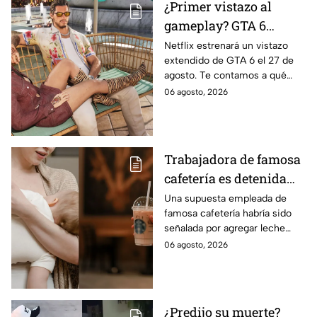
¿Primer vistazo al
gameplay? GTA 6
prepara un nuevo
Netflix estrenará un vistazo
extendido de GTA 6 el 27 de
tráiler extendido para
agosto. Te contamos a qué
sus fans en Netflix
hora verlo en Baja California,
06 agosto, 2026
qué se espera del avance y
cuándo llegará a YouTube.
Trabajadora de famosa
cafetería es detenida
por ponerle leche
Una supuesta empleada de
famosa cafetería habría sido
materna a bebida de
señalada por agregar leche
una clienta que la trató
materna a bebida de clienta,
06 agosto, 2026
mal
un caso que se volvió viral en
redes sociales.
¿Predijo su muerte?