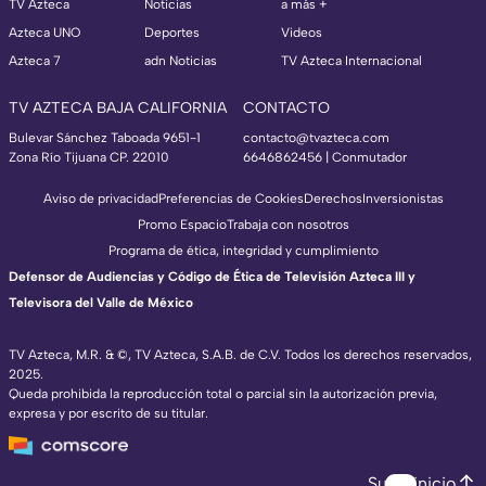
TV Azteca
Noticias
a más +
Azteca UNO
Deportes
Videos
Azteca 7
adn Noticias
TV Azteca Internacional
TV AZTECA BAJA CALIFORNIA
CONTACTO
Bulevar Sánchez Taboada 9651-1
contacto@tvazteca.com
Zona Río Tijuana CP. 22010
6646862456 | Conmutador
Aviso de privacidad
Preferencias de Cookies
Derechos
Inversionistas
Promo Espacio
Trabaja con nosotros
Programa de ética, integridad y cumplimiento
Defensor de Audiencias y Código de Ética de Televisión Azteca III y
Televisora del Valle de México
TV Azteca, M.R. & ©, TV Azteca, S.A.B. de C.V. Todos los derechos reservados,
2025.
Queda prohibida la reproducción total o parcial sin la autorización previa,
expresa y por escrito de su titular.
Subir inicio