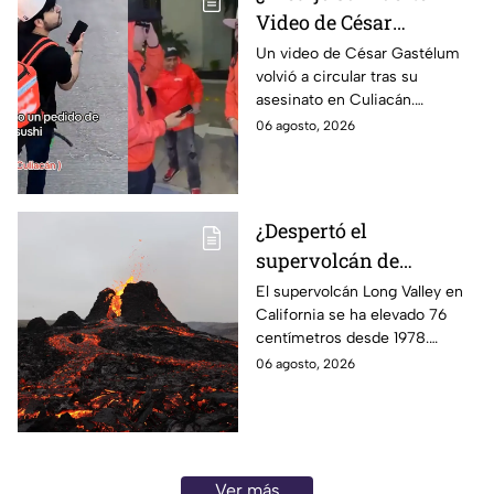
Video de César
Gastélum revive tras su
Un video de César Gastélum
volvió a circular tras su
asesinato en Culiacán
asesinato en Culiacán.
Usuarios señalan
06 agosto, 2026
coincidencias, aunque no
existe relación confirmada con
el crimen.
¿Despertó el
supervolcán de
California? Esto se sabe
El supervolcán Long Valley en
California se ha elevado 76
de la inusual elevación
centímetros desde 1978.
de Long Valley
Expertos monitorean su
06 agosto, 2026
actividad, aunque no hay alerta
de erupción inmediata.
Ver más