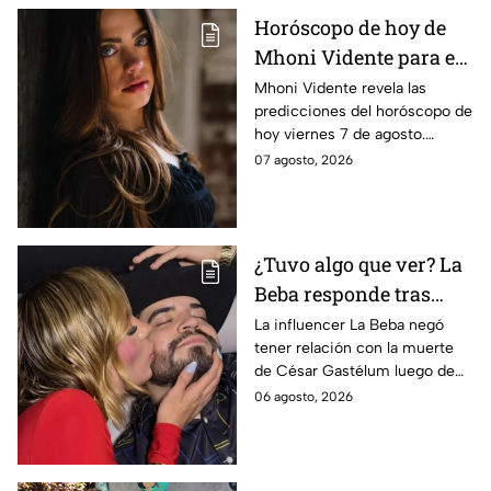
Horóscopo de hoy de
Mhoni Vidente para el
viernes 7 de agosto
Mhoni Vidente revela las
predicciones del horóscopo de
¡Siente!
hoy viernes 7 de agosto.
Descubre qué le espera a cada
07 agosto, 2026
signo en amor y dinero. Aquí te
informamos.
¿Tuvo algo que ver? La
Beba responde tras
señalamientos por la
La influencer La Beba negó
tener relación con la muerte
muerte de César
de César Gastélum luego de
Gastélum
recibir críticas y
06 agosto, 2026
especulaciones en redes
sociales.