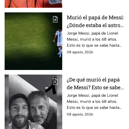
lo ocurrido.
Murió el papá de Messi:
¿Dónde estaba el astro
argentino al conocer la
Jorge Messi, papá de Lionel
Messi, murió a los 68 años.
noticia?
Esto es lo que se sabe hasta
ahora sobre su fallecimiento y
08 agosto, 2026
el duro golpe para el astro
argentino.
¿De qué murió el papá
de Messi? Esto se sabe
sobre el fallecimiento
Jorge Messi, papá de Lionel
Messi, murió a los 68 años.
de Jorge Messi
Esto es lo que se sabe hasta
ahora sobre su fallecimiento
08 agosto, 2026
que enluta al astro argentino.