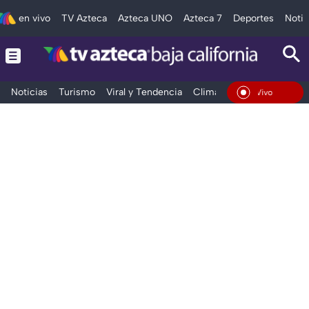
en vivo
TV Azteca
Azteca UNO
Azteca 7
Deportes
Notic
Noticias
Turismo
Viral y Tendencia
Clima
Deportes
Espec
En Vivo