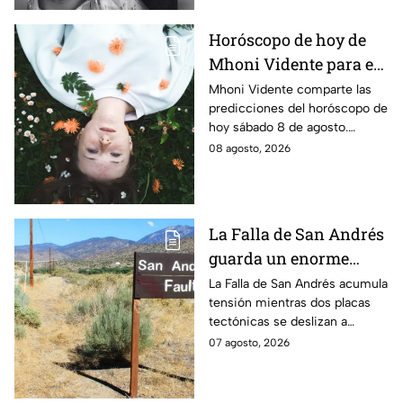
Horóscopo de hoy de
Mhoni Vidente para el
sábado 8 de agosto
Mhoni Vidente comparte las
predicciones del horóscopo de
¡Cierre de ciclo!
hoy sábado 8 de agosto.
Descubre qué signos vivirán
08 agosto, 2026
cierres de ciclo y cambios.
¿Estás listo?
La Falla de San Andrés
guarda un enorme
peligro: estos datos
La Falla de San Andrés acumula
tensión mientras dos placas
explican el temor
tectónicas se deslizan a
científico
centímetros por año. Estos
07 agosto, 2026
datos explican por qué
preocupa a los científicos.