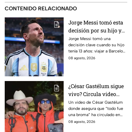
CONTENIDO RELACIONADO
Jorge Messi tomó esta
decisión por su hijo y
terminó cambiando la
Jorge Messi tomó una
decisión clave cuando su hijo
historia del fútbol
tenía 13 años: viajar a Barcelona
para buscar oportunidades
08 agosto, 2026
futbolísticas y tratar su
deficiencia hormonal.
¿César Gastélum sigue
vivo? Circula video
donde afirma que “todo
Un video de César Gastélum
donde asegura que “todo fue
fue una broma”
una broma” ha circulado en
redes sociales tras su muerte
08 agosto, 2026
y desatado dudas entre sobre