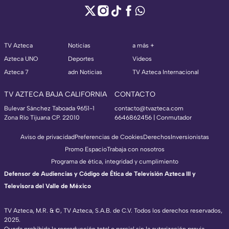
TV Azteca
Noticias
a más +
Azteca UNO
Deportes
Videos
Azteca 7
adn Noticias
TV Azteca Internacional
TV AZTECA BAJA CALIFORNIA
CONTACTO
Bulevar Sánchez Taboada 9651-1
contacto@tvazteca.com
Zona Río Tijuana CP. 22010
6646862456 | Conmutador
Aviso de privacidad
Preferencias de Cookies
Derechos
Inversionistas
Promo Espacio
Trabaja con nosotros
Programa de ética, integridad y cumplimiento
Defensor de Audiencias y Código de Ética de Televisión Azteca III y
Televisora del Valle de México
TV Azteca, M.R. & ©, TV Azteca, S.A.B. de C.V. Todos los derechos reservados,
2025.
Queda prohibida la reproducción total o parcial sin la autorización previa,