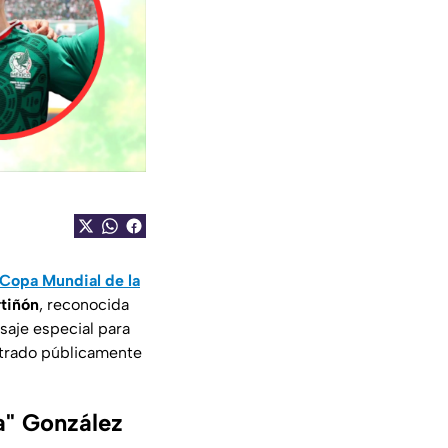
Copa Mundial de la
rtiñón
, reconocida
saje especial para
strado públicamente
a" González