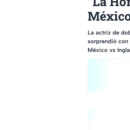
“La Ho
México 
La actriz de do
sorprendió con
México vs Ingla