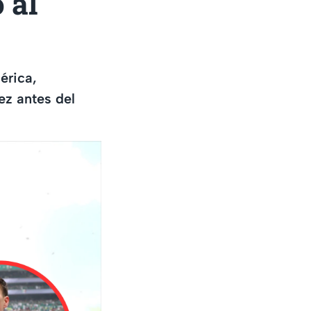
 al
érica,
z antes del