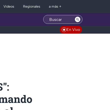
Regionales
Videos
a más +
En Vivo
":
Armando