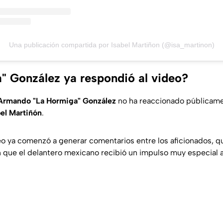
Una publicación compartida por Isabel Martiñon (@isa_martinon)
" González ya respondió al video?
Armando "La Hormiga" González
no ha reaccionado públicame
bel Martiñón
.
eo ya comenzó a generar comentarios entre los aficionados, q
n que el delantero mexicano recibió un impulso muy especial 