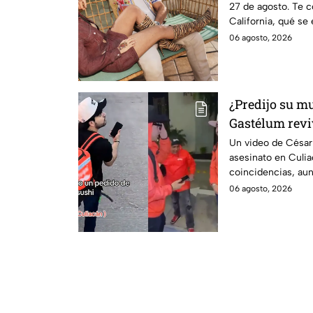
27 de agosto. Te c
California, qué se
llegará a YouTube.
06 agosto, 2026
¿Predijo su m
Gastélum revi
Culiacán
Un video de César 
asesinato en Culia
coincidencias, aun
confirmada con el
06 agosto, 2026