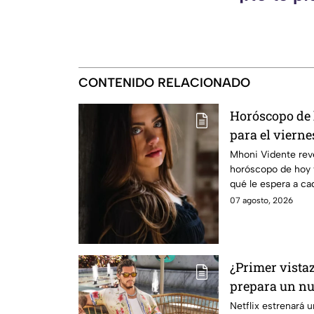
CONTENIDO RELACIONADO
Horóscopo de
para el viernes
Mhoni Vidente reve
horóscopo de hoy 
qué le espera a ca
informamos.
07 agosto, 2026
¿Primer vista
prepara un nu
para sus fans 
Netflix estrenará 