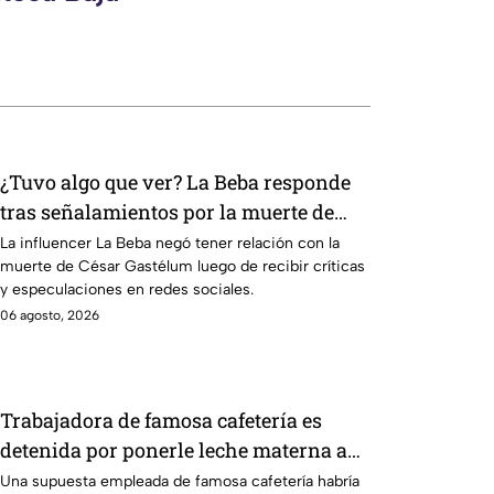
¿Tuvo algo que ver? La Beba responde
tras señalamientos por la muerte de
César Gastélum
La influencer La Beba negó tener relación con la
muerte de César Gastélum luego de recibir críticas
y especulaciones en redes sociales.
06 agosto, 2026
Trabajadora de famosa cafetería es
detenida por ponerle leche materna a
bebida de una clienta que la trató mal
Una supuesta empleada de famosa cafetería habría