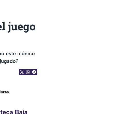
el juego
mo este icónico
 jugado?
ores.
zteca Baja