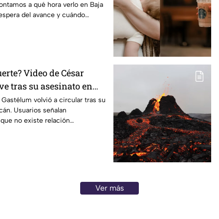
ontamos a qué hora verlo en Baja
 espera del avance y cuándo
uerte? Video de César
ve tras su asesinato en
Gastélum volvió a circular tras su
cán. Usuarios señalan
que no existe relación
 crimen.
Ver más