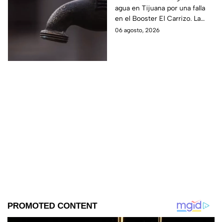
agua en Tijuana por una falla
siguen sin servicio
en el Booster El Carrizo. La
CESPT aún no confirma la hora
06 agosto, 2026
en que regresará el servicio.