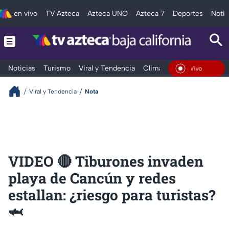
en vivo
TV Azteca
Azteca UNO
Azteca 7
Deportes
Notic
Noticias
Turismo
Viral y Tendencia
Clima
Deportes
Espec
En Vivo
Viral y Tendencia
Nota
VIDEO 🔴 Tiburones invaden
playa de Cancún y redes
estallan: ¿riesgo para turistas?
🦈