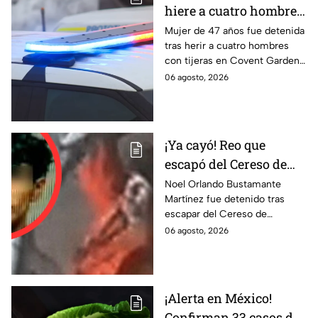
hiere a cuatro hombres
con unas tijeras
Mujer de 47 años fue detenida
tras herir a cuatro hombres
con tijeras en Covent Garden,
Londres. Autoridades
06 agosto, 2026
descartan terrorismo. Te
informamos.
¡Ya cayó! Reo que
escapó del Cereso de
Mexicali es detenido
Noel Orlando Bustamante
Martínez fue detenido tras
tras operativo hoy 6 de
escapar del Cereso de
agosto
Mexicali. Autoridades
06 agosto, 2026
realizaron un operativo durante
la madrugada.
¡Alerta en México!
Confirman 33 casos de