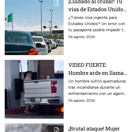
¡Cuidado al cruzar! Tu
visa de Estados Unidos
podría quedar
¿Tienes visa vigente para
Estados Unidos? Un error con
cancelada por este
tu pasaporte podría impedir tu
error en el pasaporte
entrada, incluso si el
06 agosto, 2026
documento aún no vence.
VIDEO FUERTE:
Hombre arde en llamas
tras recibir descarga de
Un hombre sufrió quemaduras
tras incendiarse durante un
taser de un policía en
enfrentamiento con un agente
plena gasolinera
que usó un taser cerca de una
06 agosto, 2026
bomba de gasolina.
¡Brutal ataque! Mujer