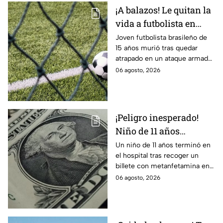
¡A balazos! Le quitan la
vida a futbolista en
pleno partido
Joven futbolista brasileño de
15 años murió tras quedar
atrapado en un ataque armado
en Maceió. Autoridades
06 agosto, 2026
investigan una disputa ajena al
deporte.
¡Peligro inesperado!
Niño de 11 años
termina en el hospital
Un niño de 11 años terminó en
el hospital tras recoger un
tras recoger un billete
billete con metanfetamina en
del suelo
Alabama. Autoridades
06 agosto, 2026
investigan cómo llegó al lugar.
Te informamos.