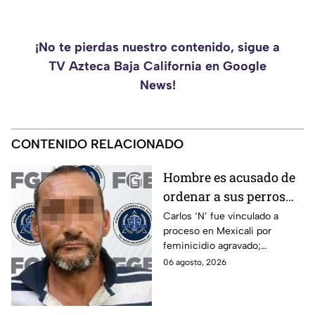
¡No te pierdas nuestro contenido, sigue a
TV Azteca Baja California en Google
News!
CONTENIDO RELACIONADO
Hombre es acusado de
ordenar a sus perros
atacar a su hermana
Carlos ‘N’ fue vinculado a
proceso en Mexicali por
con discapacidad
feminicidio agravado;
auditiva en Mexicali; lo
autoridades señalan un
06 agosto, 2026
procesan por
presunto ataque contra su
feminicidio
hermana.