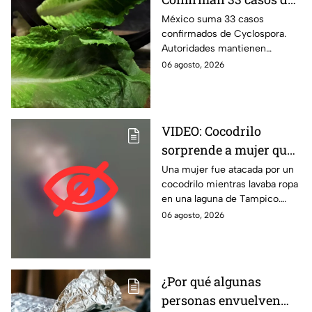
Cyclospora; estos
México suma 33 casos
confirmados de Cyclospora.
estados ya reportan
Autoridades mantienen
contagios
vigilancia e investigan posibles
06 agosto, 2026
contagios en Guanajuato y
Quintana Roo. Te informamos.
VIDEO: Cocodrilo
sorprende a mujer que
lavaba ropa y la
Una mujer fue atacada por un
cocodrilo mientras lavaba ropa
arrastra al agua en
en una laguna de Tampico.
Tampico | FUERTES
Autoridades activaron un
06 agosto, 2026
IMÁGENES
operativo de emergencia.
¿Por qué algunas
personas envuelven