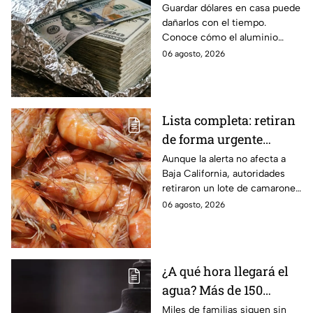
dólares en papel
Guardar dólares en casa puede
dañarlos con el tiempo.
aluminio? La razón
Conoce cómo el aluminio
podría sorprenderte
puede ayudar a proteger los
06 agosto, 2026
billetes del desgaste.
Lista completa: retiran
de forma urgente
camarones
Aunque la alerta no afecta a
Baja California, autoridades
contaminados con
retiraron un lote de camarones
salmonela
con salmonela en España;
06 agosto, 2026
conoce cuál es y dónde se
vendió.
¿A qué hora llegará el
agua? Más de 150
colonias de Tijuana
Miles de familias siguen sin