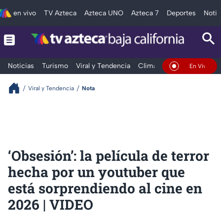
en vivo
TV Azteca
Azteca UNO
Azteca 7
Deportes
Notic
Noticias
Turismo
Viral y Tendencia
Clima
Deportes
Espec
En Vivo
Viral y Tendencia
Nota
‘Obsesión’: la película de terror
hecha por un youtuber que
está sorprendiendo al cine en
2026 | VIDEO