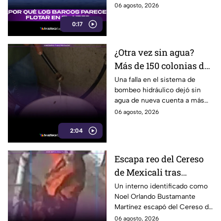
mar, pero el fenómeno fue
06 agosto, 2026
causado por la refracción de la
0:17
luz.
¿Otra vez sin agua?
Más de 150 colonias de
Tijuana enfrentan
Una falla en el sistema de
bombeo hidráulico dejó sin
cortes por falla de
agua de nueva cuenta a más
CESPT
de 150 colonias de Tijuana,
06 agosto, 2026
incluyendo zonas de Otay y
2:04
Cerro Colorado.
Escapa reo del Cereso
de Mexicali tras
audiencia inicial; fue
Un interno identificado como
Noel Orlando Bustamante
localizado horas
Martínez escapó del Cereso de
después
Mexicali tras una audiencia
06 agosto, 2026