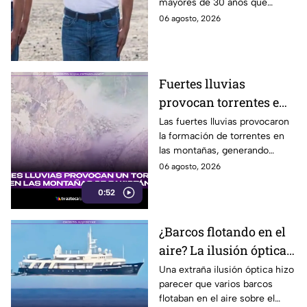
mayores de 30 años que
hacer servicio en Baja
nunca tramitaron su cartilla. Te
06 agosto, 2026
California
decimos si también en Baja
California.
Fuertes lluvias
provocan torrentes e
inundaciones en una
Las fuertes lluvias provocaron
la formación de torrentes en
región montañosa
las montañas, generando
inundaciones y afectaciones
06 agosto, 2026
en la región.
0:52
¿Barcos flotando en el
aire? La ilusión óptica
que sorprendió a
Una extraña ilusión óptica hizo
parecer que varios barcos
usuarios en redes
flotaban en el aire sobre el
sociales