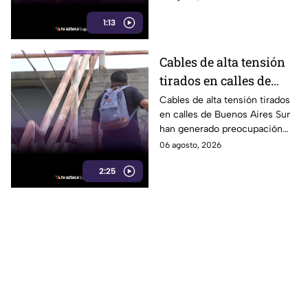
inicial; fue localizado la noche
1:13
del miércoles.
Cables de alta tensión
tirados en calles de
Buenos Aires Sur
Cables de alta tensión tirados
en calles de Buenos Aires Sur
representan un riesgo
han generado preocupación
para peatones en
entre vecinos, luego de que un
06 agosto, 2026
Tijuana
trabajador resultara
2:25
electrocutado.