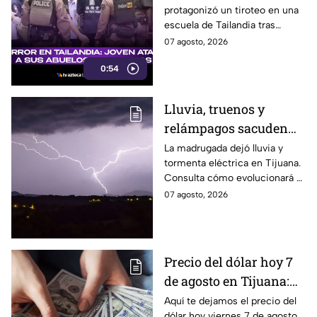
protagonizó un tiroteo en una
su escuela, dejando
escuela de Tailandia tras
siete muertos y 15
presuntamente atacar primero
07 agosto, 2026
heridos
a sus abuelos.
0:54
Lluvia, truenos y
relámpagos sacuden
Tijuana durante la
La madrugada dejó lluvia y
tormenta eléctrica en Tijuana.
madrugada; ¿seguirá
Consulta cómo evolucionará el
lloviendo hoy 7 de
clima y si existe riesgo de más
07 agosto, 2026
agosto? 🌧️
lluvias.
Precio del dólar hoy 7
de agosto en Tijuana:
¿sigue perdiendo
Aquí te dejamos el precio del
dólar hoy viernes 7 de agosto