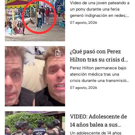
se ríe; usuarios exigen
Video de una joven pateando a
un pony durante una feria
castigo por maltrato
generó indignación en redes;
animal
usuarios piden investigar el
07 agosto, 2026
caso.
¿Qué pasó con Perez
Hilton tras su crisis de
salud en vivo? Su
Perez Hilton permanece bajo
atención médica tras una
familia revela nuevos
crisis durante una transmisión
detalles sobre su
en vivo; su familia informó
07 agosto, 2026
recuperación | VIDEO
avances en su recuperación.
VIDEO: Adolescente de
14 años balea a sus
abuelos y luego tirotea
Un adolescente de 14 años