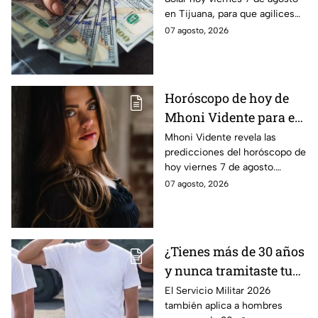
fuerza este viernes?
en Tijuana, para que agilices
tus cambios, compras y
07 agosto, 2026
cruces fronterizos con
información actualizada.
Horóscopo de hoy de
Mhoni Vidente para el
viernes 7 de agosto
Mhoni Vidente revela las
predicciones del horóscopo de
¡Siente!
hoy viernes 7 de agosto.
Descubre qué le espera a cada
07 agosto, 2026
signo en amor y dinero. Aquí te
informamos.
¿Tienes más de 30 años
y nunca tramitaste tu
cartilla militar? Te
El Servicio Militar 2026
también aplica a hombres
pueden llamar para