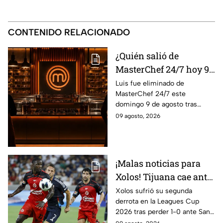
CONTENIDO RELACIONADO
¿Quién salió de
MasterChef 24/7 hoy 9
de agosto? Este
Luis fue eliminado de
MasterChef 24/7 este
participante quedó
domingo 9 de agosto tras
eliminado
enfrentarse a Ixdit y Michelle
09 agosto, 2026
en el reto de eliminación
rumbo a la gran final.
¡Malas noticias para
Xolos! Tijuana cae ante
San Diego FC y
Xolos sufrió su segunda
derrota en la Leagues Cup
complica su camino en
2026 tras perder 1-0 ante San
la Leagues Cup 2026
Diego FC. Tijuana todavía tiene