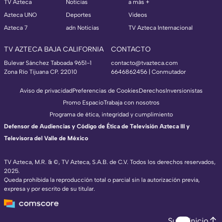
TV Azteca
Noticias
a más +
Azteca UNO
Deportes
Videos
Azteca 7
adn Noticias
TV Azteca Internacional
TV AZTECA BAJA CALIFORNIA
CONTACTO
Bulevar Sánchez Taboada 9651-1
contacto@tvazteca.com
Zona Río Tijuana CP. 22010
6646862456 | Conmutador
Aviso de privacidad
Preferencias de Cookies
Derechos
Inversionistas
Promo Espacio
Trabaja con nosotros
Programa de ética, integridad y cumplimiento
Defensor de Audiencias y Código de Ética de Televisión Azteca III y
Televisora del Valle de México
TV Azteca, M.R. & ©, TV Azteca, S.A.B. de C.V. Todos los derechos reservados,
2025.
Queda prohibida la reproducción total o parcial sin la autorización previa,
expresa y por escrito de su titular.
Subir inicio