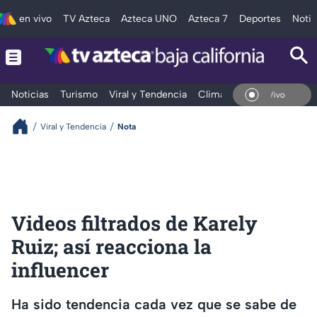
en vivo
TV Azteca
Azteca UNO
Azteca 7
Deportes
Notic
Noticias
Turismo
Viral y Tendencia
Clima
Deportes
Espec
En Vivo
Viral y Tendencia
Nota
Videos filtrados de Karely
Ruiz; así reacciona la
influencer
Ha sido tendencia cada vez que se sabe de