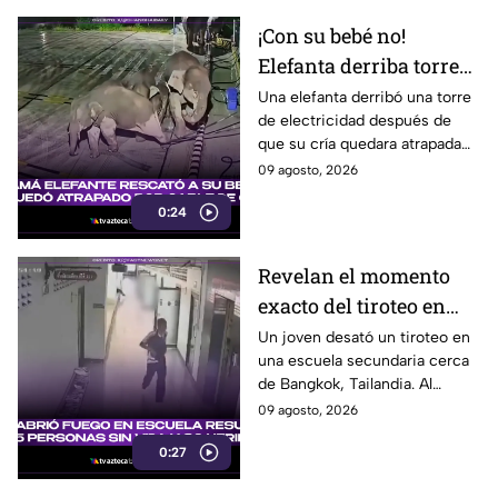
¡Con su bebé no!
Elefanta derriba torre
eléctrica para rescatar
Una elefanta derribó una torre
de electricidad después de
a su cría
que su cría quedara atrapada
entre los cables, en un intento
09 agosto, 2026
por eliminar la amenaza.
0:24
Revelan el momento
exacto del tiroteo en
secundaria que dejó al
Un joven desató un tiroteo en
una escuela secundaria cerca
menos 8 muertos y 30
de Bangkok, Tailandia. Al
heridos
menos ocho personas
09 agosto, 2026
murieron y otras 30 resultaron
0:27
heridas.