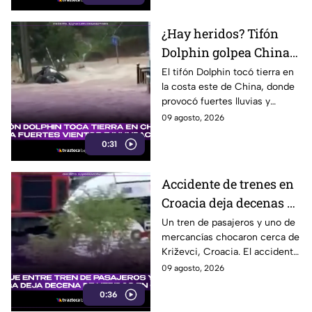
¿Hay heridos? Tifón
Dolphin golpea China
con fuertes vientos y
El tifón Dolphin tocó tierra en
la costa este de China, donde
lluvias
provocó fuertes lluvias y
vientos, además de alertas por
09 agosto, 2026
inundaciones y deslaves.
0:31
Accidente de trenes en
Croacia deja decenas de
heridos; seis están
Un tren de pasajeros y uno de
mercancías chocaron cerca de
graves
Križevci, Croacia. El accidente
dejó entre 20 y 25 heridos,
09 agosto, 2026
seis de ellos graves.
0:36