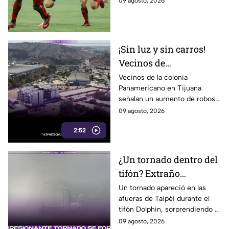
09 agosto, 2026
un partido pendiente ante
Portland Timbers.
¡Sin luz y sin carros!
Vecinos de
Panamericano en
Vecinos de la colonia
Panamericano en Tijuana
Tijuana viven bajo la
señalan un aumento de robos
inseguridad
durante los últimos tres
09 agosto, 2026
meses, incluidos vehículos y
2:52
cableado eléctrico.
¿Un tornado dentro del
tifón? Extraño
fenómeno sorprende a
Un tornado apareció en las
afueras de Taipéi durante el
meteorólogos en
tifón Dolphin, sorprendiendo a
Taiwán
meteorólogos taiwaneses que
09 agosto, 2026