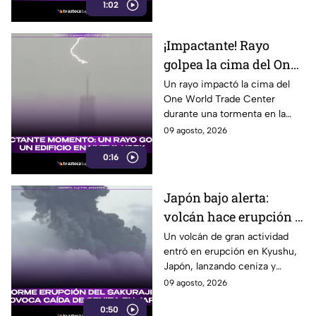
1:02
buscar refugio.
¡Impactante! Rayo
golpea la cima del One
World Trade Center en
Un rayo impactó la cima del
One World Trade Center
Nueva York
durante una tormenta en la
costa este de Estados Unidos,
09 agosto, 2026
dejando un impresionante
0:16
momento captado en video.
Japón bajo alerta:
volcán hace erupción y
lanza ceniza a más de 2
Un volcán de gran actividad
entró en erupción en Kyushu,
mil metros
Japón, lanzando ceniza y
material volcánico a más de 2
09 agosto, 2026
mil metros de altura.
0:50