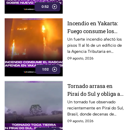
ya investigan el extraño
0:52
fenómeno.
Incendio en Yakarta:
Fuego consume los
últimos pisos de
Un fuerte incendio afectó los
pisos 11 al 16 de un edificio de
edificio de la Agencia
la Agencia Tributaria en
Tributaria
Yakarta, Indonesia, provocando
09 agosto, 2026
una enorme columna de humo.
1:02
Tornado arrasa en
Piraí do Sul y obliga a
familias a abandonar
Un tornado fue observado
recientemente en Piraí do Sul,
sus hogares
Brasil, donde decenas de
viviendas resultaron afectadas
09 agosto, 2026
y varias familias tuvieron que