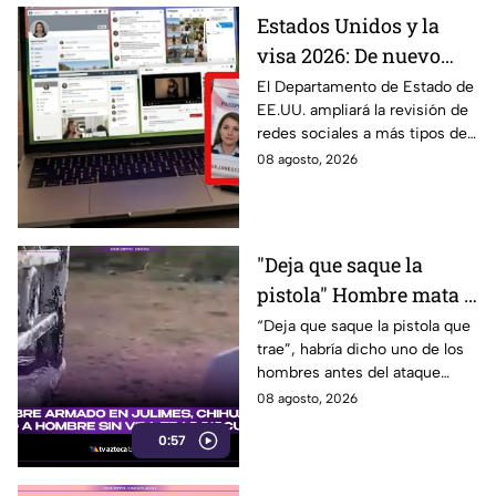
Estados Unidos y la
visa 2026: De nuevo
revisarán las redes
El Departamento de Estado de
EE.UU. ampliará la revisión de
sociales de mexicanos
redes sociales a más tipos de
que viaje a este país
visa, incluyendo a mexicanos
08 agosto, 2026
que viajan por negocios.
"Deja que saque la
pistola" Hombre mata a
padre y hiere a su hijo
“Deja que saque la pistola que
trae”, habría dicho uno de los
por supuestamente
hombres antes del ataque
invadir un camino
armado en Julimes, Chihuahua
08 agosto, 2026
que mató a Armando Ordóñez.
0:57