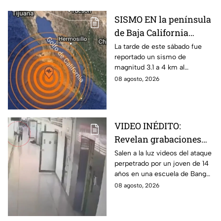
SISMO EN la península
de Baja California
sacude San José del
La tarde de este sábado fue
reportado un sismo de
Cabo
magnitud 3.1 a 4 km al
noroeste de San José del
08 agosto, 2026
Cabo, Baja California Sur; no
hay afectaciones.
VIDEO INÉDITO:
Revelan grabaciones
del tiroteo escolar que
Salen a la luz videos del ataque
perpetrado por un joven de 14
dejó múltiples víctimas
años en una escuela de Bang
Kruai, Tailandia. El saldo es de
08 agosto, 2026
múltiples víctimas y heridos.