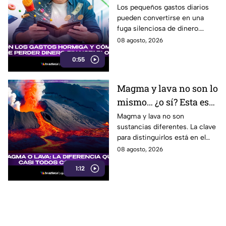
gastos hormiga que
Los pequeños gastos diarios
pueden convertirse en una
pueden vaciar tu
fuga silenciosa de dinero.
bolsillo
Identificar los llamados gastos
08 agosto, 2026
hormiga puede ayudarte a
0:55
cuidar tus finanzas.
Magma y lava no son lo
mismo… ¿o sí? Esta es
la explicación
Magma y lava no son
sustancias diferentes. La clave
para distinguirlos está en el
lugar donde se encuentra el
08 agosto, 2026
material volcánico.
1:12