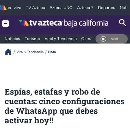
en vivo
TV Azteca
Azteca UNO
Azteca 7
Deportes
Notic
Noticias
Turismo
Viral y Tendencia
Clima
Deportes
Espec
En Vivo
Viral y Tendencia
Nota
Espías, estafas y robo de
cuentas: cinco configuraciones
de WhatsApp que debes
activar hoy‼️