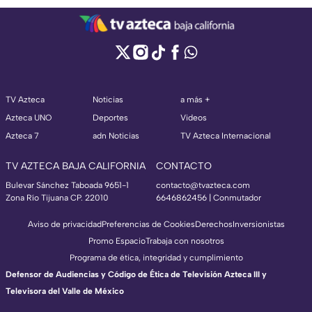
TV Azteca
Noticias
a más +
Azteca UNO
Deportes
Videos
Azteca 7
adn Noticias
TV Azteca Internacional
TV AZTECA BAJA CALIFORNIA
CONTACTO
Bulevar Sánchez Taboada 9651-1
contacto@tvazteca.com
Zona Río Tijuana CP. 22010
6646862456 | Conmutador
Aviso de privacidad
Preferencias de Cookies
Derechos
Inversionistas
Promo Espacio
Trabaja con nosotros
Programa de ética, integridad y cumplimiento
Defensor de Audiencias y Código de Ética de Televisión Azteca III y
Televisora del Valle de México