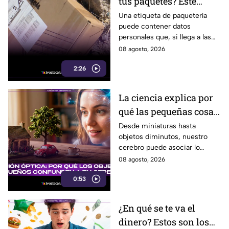
tus paquetes? Este
pequeño descuido
Una etiqueta de paquetería
puede contener datos
podría ponerte en
personales que, si llega a las
riesgo en Tijuana
manos equivocadas, podrían
08 agosto, 2026
utilizarse para cometer fraude,
2:26
extorsión o robo de identidad.
La ciencia explica por
qué las pequeñas cosas
nos parecen tan
Desde miniaturas hasta
objetos diminutos, nuestro
adorables
cerebro puede asociar lo
pequeño con ternura,
08 agosto, 2026
seguridad y placer. Esta es la
0:53
razón detrás de esa atracción.
¿En qué se te va el
dinero? Estos son los