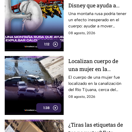
Disney que ayuda a
expulsar cálculos
Una montaña rusa podría tener
un efecto inesperado en el
renales, según estudio
cuerpo: ayudar a mover
pequeños cálculos renales
08 agosto, 2026
1:12
Localizan cuerpo de
una mujer en la
canalización del Río
El cuerpo de una mujer fue
localizado en la canalización
Tijuana; presentaba
del Río Tijuana, cerca del
quemaduras
cruce fronterizo, durante la
08 agosto, 2026
mañana del viernes 7 de
1:38
agosto.
¿Tiras las etiquetas de