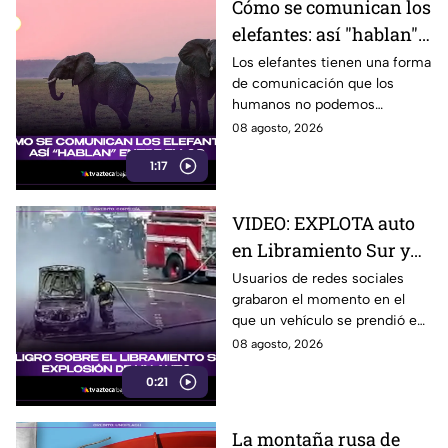
Cómo se comunican los
elefantes: así "hablan"
entre ellos
Los elefantes tienen una forma
de comunicación que los
humanos no podemos
escuchar, ellos “hablan” de una
08 agosto, 2026
forma muy diferente, así que
1:17
te invitamos a ver el video.
VIDEO: EXPLOTA auto
en Libramiento Sur y
ocasiona fuerte tráfico
Usuarios de redes sociales
grabaron el momento en el
en Tijuana este sábado;
que un vehículo se prendió en
cerca de 5 y 10
llamas sobre el Libramiento, lo
08 agosto, 2026
que ocasionó tráfico pesado
0:21
en esa parte de Tijuana.
La montaña rusa de