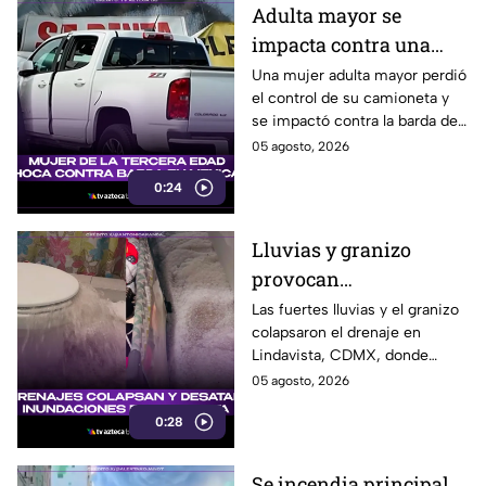
Adulta mayor se
impacta contra una
barda tras perder el
Una mujer adulta mayor perdió
el control de su camioneta y
control de su
se impactó contra la barda de
camioneta en Mexicali
un predio en el cruce de las
05 agosto, 2026
calzadas Independencia y
0:24
López Mateos, en Mexicali.
Lluvias y granizo
provocan
inundaciones en
Las fuertes lluvias y el granizo
colapsaron el drenaje en
Lindavista; agua brota
Lindavista, CDMX, donde
de los escusados
vecinos reportaron
05 agosto, 2026
inundaciones y agua saliendo
0:28
por los escusados.
Se incendia principal