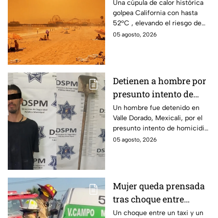
52°C en estas zonas ⚠️
Una cúpula de calor histórica
golpea California con hasta
52°C , elevando el riesgo de
incendios, así que tomas
05 agosto, 2026
precauciones con esta ola.
Detienen a hombre por
presunto intento de
homicidio con una pala
Un hombre fue detenido en
Valle Dorado, Mexicali, por el
en Mexicali; habría
presunto intento de homicidio
atacado a otro mientras
de otro con una pala. La
05 agosto, 2026
dormía
víctima sufrió lesiones en la
cabeza y el cuerpo.
Mujer queda prensada
tras choque entre
transporte público y de
Un choque entre un taxi y un