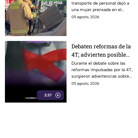
transporte de personal dejó a
personal en Tijuana
una mujer prensada en el
bulevar Insurgentes, a la altura
05 agosto, 2026
de Macroplaza, en Tijuana.
Debaten reformas de la
4T; advierten posible
control sobre la
Durante el debate sobre las
reformas impulsadas por la 4T,
información y voces
surgieron advertencias sobre
críticas
un posible impacto en la
05 agosto, 2026
libertad de expresión y el
2:37
acceso a la información.