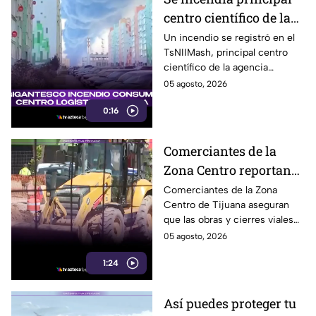
centro científico de la
agencia espacial rusa
Un incendio se registró en el
TsNIIMash, principal centro
Roscosmos
científico de la agencia
espacial rusa Roscosmos. El
05 agosto, 2026
humo fue visible a varios
0:16
kilómetros.
Comerciantes de la
Zona Centro reportan
caída de hasta 40% por
Comerciantes de la Zona
Centro de Tijuana aseguran
obras en avenida
que las obras y cierres viales
Revolución
en la avenida Revolución han
05 agosto, 2026
reducido hasta 40% la
1:24
afluencia de clientes.
Así puedes proteger tu