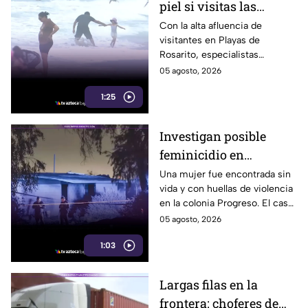
piel si visitas las
playas de Rosarito
Con la alta afluencia de
visitantes en Playas de
durante el verano
Rosarito, especialistas
recomiendan reaplicar
05 agosto, 2026
protector solar cada dos horas
1:25
y utilizar uno con FPS 30 o
superior.
Investigan posible
feminicidio en
Mexicali; hallan a una
Una mujer fue encontrada sin
vida y con huellas de violencia
mujer sin vida con
en la colonia Progreso. El caso
huellas de violencia
es investigado como un
05 agosto, 2026
posible feminicidio y no hay
1:03
detenidos.
Largas filas en la
frontera: choferes de