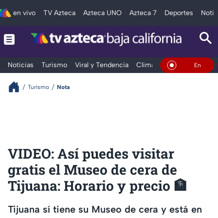
en vivo
TV Azteca
Azteca UNO
Azteca 7
Deportes
Notic
Noticias
Turismo
Viral y Tendencia
Clima
Deportes
Espec
En Vivo
Turismo
Nota
VIDEO: Así puedes visitar
gratis el Museo de cera de
Tijuana: Horario y precio 🏦
Tijuana sí tiene su Museo de cera y está en