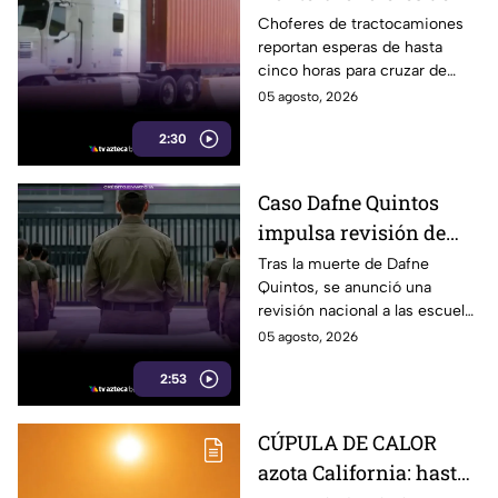
carga esperan hasta
Choferes de tractocamiones
reportan esperas de hasta
cinco horas para
cinco horas para cruzar de
cruzar a EE. UU.
Tijuana a Estados Unidos y
05 agosto, 2026
piden reforzar las medidas de
2:30
movilidad en la frontera.
Caso Dafne Quintos
impulsa revisión de
escuelas militarizadas;
Tras la muerte de Dafne
Quintos, se anunció una
padres en Tijuana
revisión nacional a las escuelas
exigen supervisión
militarizadas; en Tijuana
05 agosto, 2026
padres también solicitan
2:53
inspecciones.
CÚPULA DE CALOR
azota California: hasta