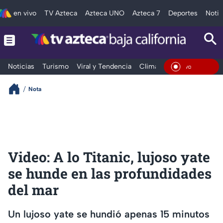
en vivo
TV Azteca
Azteca UNO
Azteca 7
Deportes
Notic
Noticias
Turismo
Viral y Tendencia
Clima
Deportes
Espec
En Viv
Nota
Video: A lo Titanic, lujoso yate
se hunde en las profundidades
del mar
Un lujoso yate se hundió apenas 15 minutos