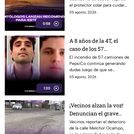
aplicarlo
el protector solar para cuidar
tu piel y reducir los daños del
05 agosto, 2026
sol. Aquí te informamos.
0:58
A 8 años de la 4T, el
caso de los 57
camiones de PepsiCo
El incendio de 57 camiones de
PepsiCo continúa generando
incendiados sigue sin
dudas luego de que se
responsables detenidos
atribuyera a una persona con
05 agosto, 2026
un encendedor, sin detenidos
1:20
hasta ahora.
¡Vecinos alzan la voz!
Denuncian el grave
estado de una calle en
Vecinos reportan el deterioro
de la calle Melchor Ocampo,
Playas de Rosarito