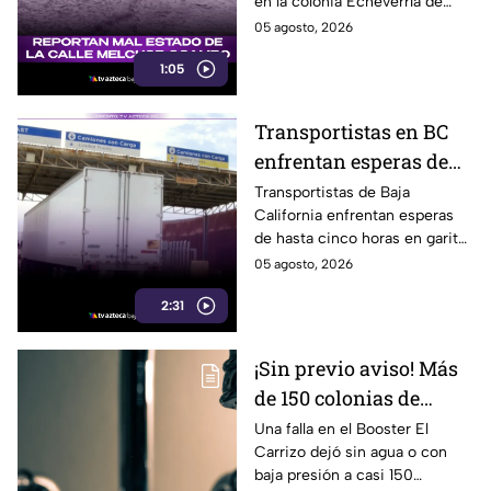
en la colonia Echeverría de
Playas de Rosarito, y piden una
05 agosto, 2026
pronta reparación. Aquí te
1:05
informamos.
Transportistas en BC
enfrentan esperas de
hasta 5 horas en
Transportistas de Baja
California enfrentan esperas
garitas de Tijuana;
de hasta cinco horas en garitas
advierten impacto
de Tijuana, afectando el
05 agosto, 2026
económico
traslado de materias primas.
2:31
¡Sin previo aviso! Más
de 150 colonias de
Tijuana se quedan sin
Una falla en el Booster El
Carrizo dejó sin agua o con
agua por falla en
baja presión a casi 150
sistema de bombeo;