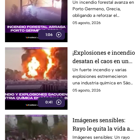
arrasa una zona de
Un incendio forestal avanza en
Porto Germeno, Grecia,
Grecia
obligando a reforzar el
combate contra las llamas y
05 agosto, 2026
proteger a la población. Aquí te
1:06
informamos.
¡Explosiones e incendio
desatan el caos en una
industria química de
Un fuerte incendio y varias
explosiones estremecieron
Brasil!
una industria química en São
Paulo, Brasil, provocando una
05 agosto, 2026
intensa movilización. Te
0:41
informamos.
Imágenes sensibles:
Rayo le quita la vida a
futbolista en pleno
Imágenes sensibles: Un rayo