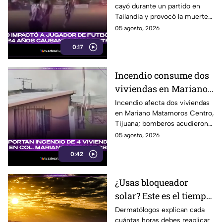
cayó durante un partido en
partido
Tailandia y provocó la muerte
del futbolista Safwan Awae, de
05 agosto, 2026
24 años, ante la mirada de
0:17
todos.
Incendio consume dos
viviendas en Mariano
Matamoros Centro;
Incendio afecta dos viviendas
en Mariano Matamoros Centro,
moviliza a cuerpos de
Tijuana; bomberos acudieron
emergencia en Tijuana
para atender la emergencia
05 agosto, 2026
registrada este miércoles.
0:42
¿Usas bloqueador
solar? Este es el tiempo
exacto para volver a
Dermatólogos explican cada
cuántas horas debes reaplicar