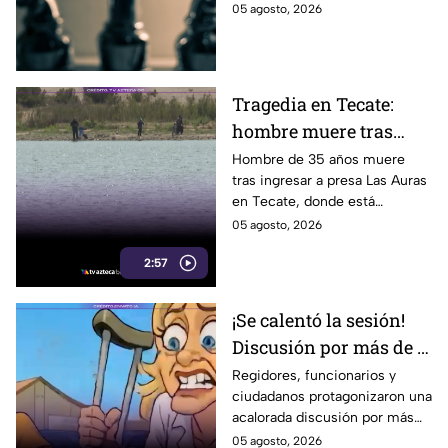
colonias de Tijuana este
05 agosto, 2026
lista completa
miércoles 5 de agosto.
Consulta la lista completa.
Tragedia en Tecate:
hombre muere tras
ingresar a nadar a la
Hombre de 35 años muere
tras ingresar a presa Las Auras
presa Las Auras, donde
en Tecate, donde está
está prohibido hacerlo
prohibido nadar por seguridad.
05 agosto, 2026
2:57
¡Se calentó la sesión!
Discusión por más de 7
millones de pesos
Regidores, funcionarios y
ciudadanos protagonizaron una
desata caos en San
acalorada discusión por más
Quintín
de 7 millones de pesos
05 agosto, 2026