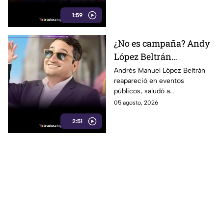
durante una sesión en San
1:59
Quintín. Te informamos.
¿No es campaña? Andy
López Beltrán
reaparece entre
Andrés Manuel López Beltrán
reapareció en eventos
saludos, selfies y
públicos, saludó a
recorridos públicos
simpatizantes y compartió
05 agosto, 2026
videos que desataron debate
2:51
en redes.