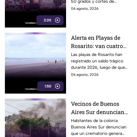
50 grados y cortes de
falta de electricidad
electricidad que generan
06 agosto, 2026
molestias y riesgos para la
2:20
salud de los habitantes.
Alerta en Playas de
Rosarito: van cuatro
ahogados en playas en
Las playas de Rosarito han
registrado un saldo trágico
lo que va del año
durante 2026, luego de que
cuatro personas perdieran la
06 agosto, 2026
vida por ahogamiento en lo
1:50
que va del año.
Vecinos de Buenos
Aires Sur denuncian
humo y fuertes olores
Habitantes de la colonia
Buenos Aires Sur denuncian
de crematorio que
que un crematorio genera
entran a sus casas