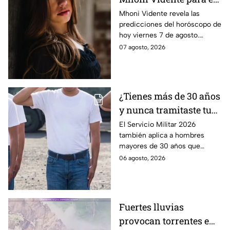
viernes 7 de agosto
Mhoni Vidente revela las
predicciones del horóscopo de
¡Siente!
hoy viernes 7 de agosto.
Descubre qué le espera a cada
07 agosto, 2026
signo en amor y dinero. Aquí te
informamos.
¿Tienes más de 30 años
y nunca tramitaste tu
cartilla militar? Te
El Servicio Militar 2026
también aplica a hombres
pueden llamar para
mayores de 30 años que
hacer servicio en Baja
nunca tramitaron su cartilla. Te
06 agosto, 2026
California
decimos si también en Baja
California.
Fuertes lluvias
provocan torrentes e