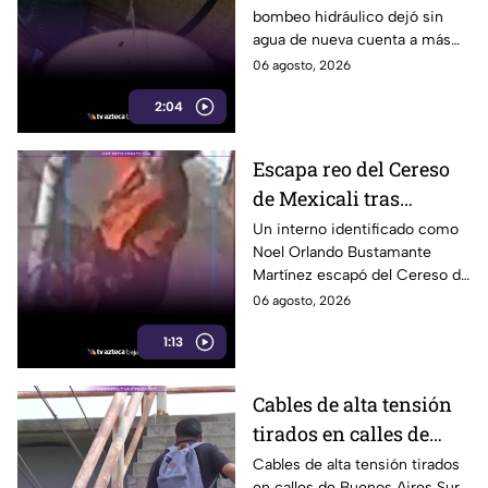
bombeo hidráulico dejó sin
cortes por falla de
agua de nueva cuenta a más
CESPT
de 150 colonias de Tijuana,
06 agosto, 2026
incluyendo zonas de Otay y
2:04
Cerro Colorado.
Escapa reo del Cereso
de Mexicali tras
audiencia inicial; fue
Un interno identificado como
Noel Orlando Bustamante
localizado horas
Martínez escapó del Cereso de
después
Mexicali tras una audiencia
06 agosto, 2026
inicial; fue localizado la noche
1:13
del miércoles.
Cables de alta tensión
tirados en calles de
Buenos Aires Sur
Cables de alta tensión tirados
en calles de Buenos Aires Sur