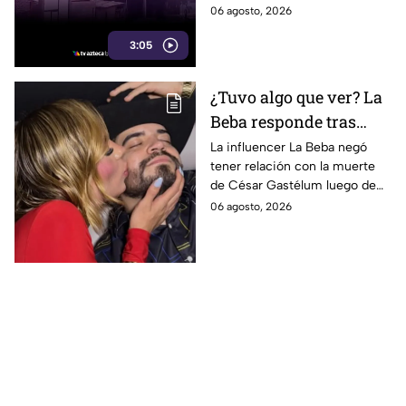
humo y fuertes olores que
06 agosto, 2026
llegan hasta sus viviendas casi
3:05
a diario.
¿Tuvo algo que ver? La
Beba responde tras
señalamientos por la
La influencer La Beba negó
tener relación con la muerte
muerte de César
de César Gastélum luego de
Gastélum
recibir críticas y
06 agosto, 2026
especulaciones en redes
sociales.