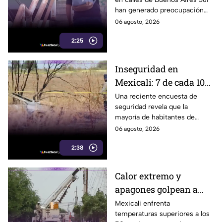
representan un riesgo
han generado preocupación
para peatones en
entre vecinos, luego de que un
06 agosto, 2026
Tijuana
trabajador resultara
2:25
electrocutado.
Inseguridad en
Mexicali: 7 de cada 10
habitantes sienten
Una reciente encuesta de
seguridad revela que la
temor de vivir en la
mayoría de habitantes de
capital cachanilla
Mexicali mantiene una
06 agosto, 2026
percepción de temor ante la
2:38
inseguridad y hechos
delictivos.
Calor extremo y
apagones golpean a
Mexicali; cachanillas
Mexicali enfrenta
temperaturas superiores a los
enfrentan riesgos por