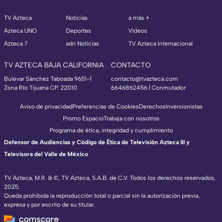
TV Azteca
Noticias
a más +
Azteca UNO
Deportes
Videos
Azteca 7
adn Noticias
TV Azteca Internacional
TV AZTECA BAJA CALIFORNIA
CONTACTO
Bulevar Sánchez Taboada 9651-1
contacto@tvazteca.com
Zona Río Tijuana CP. 22010
6646862456 | Conmutador
Aviso de privacidad
Preferencias de Cookies
Derechos
Inversionistas
Promo Espacio
Trabaja con nosotros
Programa de ética, integridad y cumplimiento
Defensor de Audiencias y Código de Ética de Televisión Azteca III y
Televisora del Valle de México
TV Azteca, M.R. & ©, TV Azteca, S.A.B. de C.V. Todos los derechos reservados,
2025.
Queda prohibida la reproducción total o parcial sin la autorización previa,
expresa y por escrito de su titular.