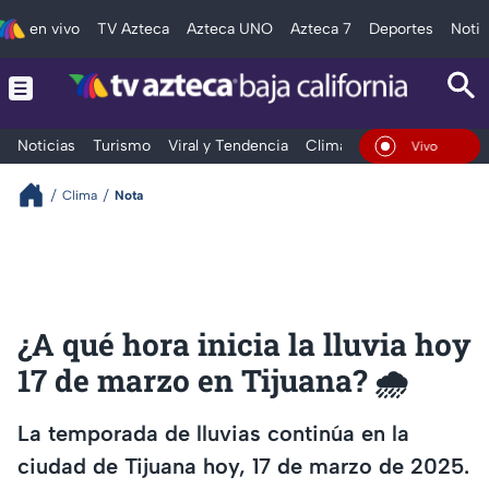
en vivo
TV Azteca
Azteca UNO
Azteca 7
Deportes
Notic
Noticias
Turismo
Viral y Tendencia
Clima
Deportes
Espec
En Vivo
Clima
Nota
¿A qué hora inicia la lluvia hoy
17 de marzo en Tijuana? 🌧️
La temporada de lluvias continúa en la
ciudad de Tijuana hoy, 17 de marzo de 2025.