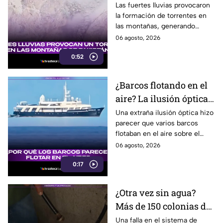
inundaciones en una
Las fuertes lluvias provocaron
la formación de torrentes en
región montañosa
las montañas, generando
inundaciones y afectaciones
06 agosto, 2026
en la región.
0:52
¿Barcos flotando en el
aire? La ilusión óptica
que sorprendió a
Una extraña ilusión óptica hizo
parecer que varios barcos
usuarios en redes
flotaban en el aire sobre el
sociales
mar, pero el fenómeno fue
06 agosto, 2026
causado por la refracción de la
0:17
luz.
¿Otra vez sin agua?
Más de 150 colonias de
Tijuana enfrentan
Una falla en el sistema de