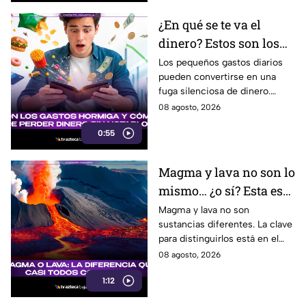
¿En qué se te va el
dinero? Estos son los
gastos hormiga que
Los pequeños gastos diarios
pueden convertirse en una
pueden vaciar tu
fuga silenciosa de dinero.
bolsillo
Identificar los llamados gastos
08 agosto, 2026
hormiga puede ayudarte a
0:55
cuidar tus finanzas.
Magma y lava no son lo
mismo… ¿o sí? Esta es
la explicación
Magma y lava no son
sustancias diferentes. La clave
para distinguirlos está en el
lugar donde se encuentra el
08 agosto, 2026
material volcánico.
1:12