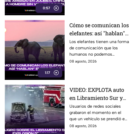
que mató a Armando Ordóñez.
0:57
Cómo se comunican los
elefantes: así "hablan"
entre ellos
Los elefantes tienen una forma
de comunicación que los
humanos no podemos
escuchar, ellos “hablan” de una
08 agosto, 2026
forma muy diferente, así que
1:17
te invitamos a ver el video.
VIDEO: EXPLOTA auto
en Libramiento Sur y
ocasiona fuerte tráfico
Usuarios de redes sociales
grabaron el momento en el
en Tijuana este sábado;
que un vehículo se prendió en
cerca de 5 y 10
llamas sobre el Libramiento, lo
08 agosto, 2026
que ocasionó tráfico pesado