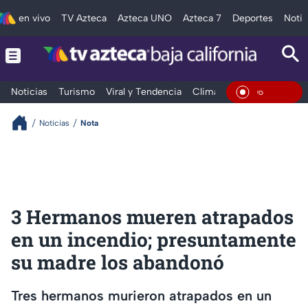
en vivo
TV Azteca
Azteca UNO
Azteca 7
Deportes
Notic
Noticias
Turismo
Viral y Tendencia
Clima
Deportes
Espec
En Vivo
Noticias
Nota
3 Hermanos mueren atrapados
en un incendio; presuntamente
su madre los abandonó
Tres hermanos murieron atrapados en un