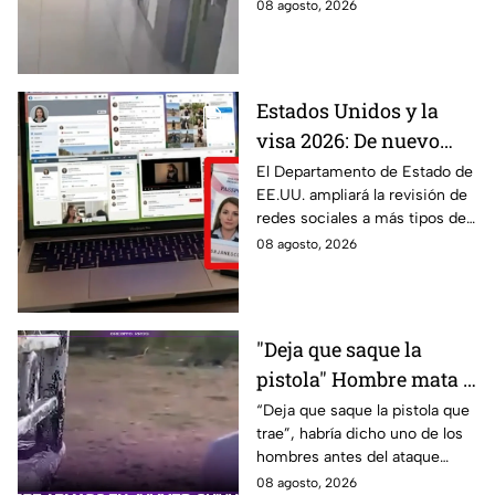
Kruai, Tailandia. El saldo es de
08 agosto, 2026
múltiples víctimas y heridos.
Estados Unidos y la
visa 2026: De nuevo
revisarán las redes
El Departamento de Estado de
EE.UU. ampliará la revisión de
sociales de mexicanos
redes sociales a más tipos de
que viaje a este país
visa, incluyendo a mexicanos
08 agosto, 2026
que viajan por negocios.
"Deja que saque la
pistola" Hombre mata a
padre y hiere a su hijo
“Deja que saque la pistola que
trae”, habría dicho uno de los
por supuestamente
hombres antes del ataque
invadir un camino
armado en Julimes, Chihuahua
08 agosto, 2026