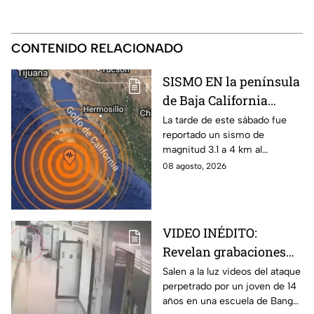
CONTENIDO RELACIONADO
SISMO EN la península
de Baja California
sacude San José del
La tarde de este sábado fue
reportado un sismo de
Cabo
magnitud 3.1 a 4 km al
noroeste de San José del
08 agosto, 2026
Cabo, Baja California Sur; no
hay afectaciones.
VIDEO INÉDITO:
Revelan grabaciones
del tiroteo escolar que
Salen a la luz videos del ataque
perpetrado por un joven de 14
dejó múltiples víctimas
años en una escuela de Bang