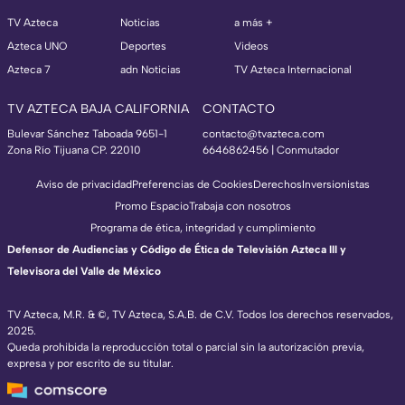
TV Azteca
Noticias
a más +
Azteca UNO
Deportes
Videos
Azteca 7
adn Noticias
TV Azteca Internacional
TV AZTECA BAJA CALIFORNIA
CONTACTO
Bulevar Sánchez Taboada 9651-1
contacto@tvazteca.com
Zona Río Tijuana CP. 22010
6646862456 | Conmutador
Aviso de privacidad
Preferencias de Cookies
Derechos
Inversionistas
Promo Espacio
Trabaja con nosotros
Programa de ética, integridad y cumplimiento
Defensor de Audiencias y Código de Ética de Televisión Azteca III y
Televisora del Valle de México
TV Azteca, M.R. & ©, TV Azteca, S.A.B. de C.V. Todos los derechos reservados,
2025.
Queda prohibida la reproducción total o parcial sin la autorización previa,
expresa y por escrito de su titular.