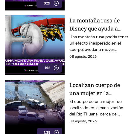
0:21
en esa parte de Tijuana.
La montaña rusa de
Disney que ayuda a
expulsar cálculos
Una montaña rusa podría tener
un efecto inesperado en el
renales, según estudio
cuerpo: ayudar a mover
pequeños cálculos renales
08 agosto, 2026
1:12
Localizan cuerpo de
una mujer en la
canalización del Río
El cuerpo de una mujer fue
localizado en la canalización
Tijuana; presentaba
del Río Tijuana, cerca del
quemaduras
cruce fronterizo, durante la
08 agosto, 2026
mañana del viernes 7 de
1:38
agosto.