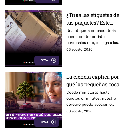
¿Tiras las etiquetas de
tus paquetes? Este
pequeño descuido
Una etiqueta de paquetería
puede contener datos
podría ponerte en
personales que, si llega a las
riesgo en Tijuana
manos equivocadas, podrían
08 agosto, 2026
utilizarse para cometer fraude,
2:26
extorsión o robo de identidad.
La ciencia explica por
qué las pequeñas cosas
nos parecen tan
Desde miniaturas hasta
objetos diminutos, nuestro
adorables
cerebro puede asociar lo
pequeño con ternura,
08 agosto, 2026
seguridad y placer. Esta es la
0:53
razón detrás de esa atracción.