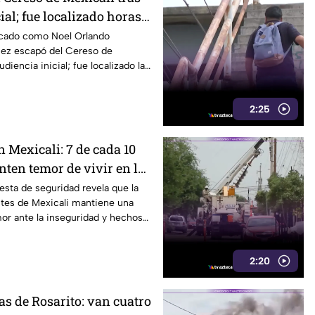
ial; fue localizado horas
ficado como Noel Orlando
ez escapó del Cereso de
udiencia inicial; fue localizado la
es.
2:25
 Mexicali: 7 de cada 10
nten temor de vivir en la
illa
sta de seguridad revela que la
ntes de Mexicali mantiene una
or ante la inseguridad y hechos
2:20
as de Rosarito: van cuatro