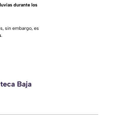
lluvias durante los
s, sin embargo, es
s
.
zteca Baja