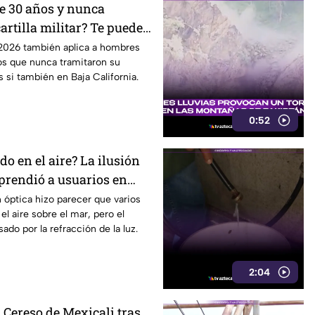
e 30 años y nunca
cartilla militar? Te pueden
cer servicio en Baja
r 2026 también aplica a hombres
s que nunca tramitaron su
s si también en Baja California.
0:52
do en el aire? La ilusión
rprendió a usuarios en
n óptica hizo parecer que varios
el aire sobre el mar, pero el
do por la refracción de la luz.
2:04
 Cereso de Mexicali tras