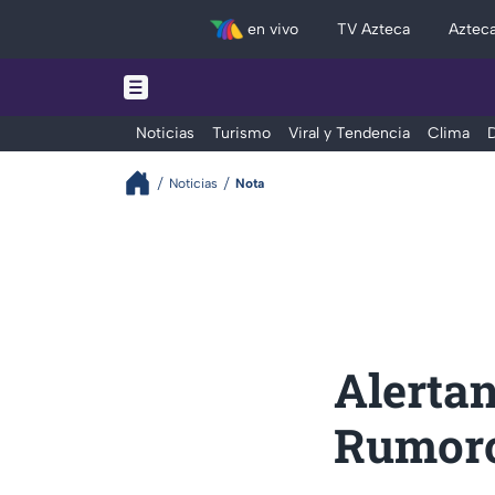
en vivo
TV Azteca
Aztec
Noticias
Turismo
Viral y Tendencia
Clima
D
Noticias
Nota
Alertan
Rumoro