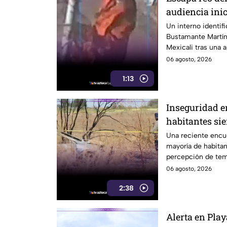
audiencia inic
después
Un interno identi
Bustamante Martín
Mexicali tras una a
noche del miércol
06 agosto, 2026
1:13
Inseguridad en
habitantes sie
capital cachan
Una reciente encue
mayoría de habita
percepción de tem
delictivos.
06 agosto, 2026
2:38
Alerta en Play