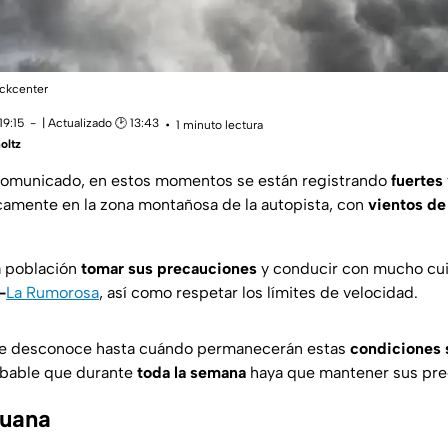
ockcenter
19:15
| Actualizado 🕑 13:43
1 minuto lectura
oltz
comunicado, en estos momentos se están registrando
fuertes
icamente en la zona montañosa de la autopista, con
vientos de
a población
tomar sus precauciones
y conducir con mucho cui
-
La Rumorosa
, así como respetar los límites de velocidad.
se desconoce hasta cuándo permanecerán estas
condiciones s
obable que durante
toda la semana
haya que mantener sus pre
juana