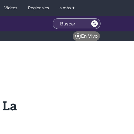
Regionales
Videos
a más +
En Vivo
 La