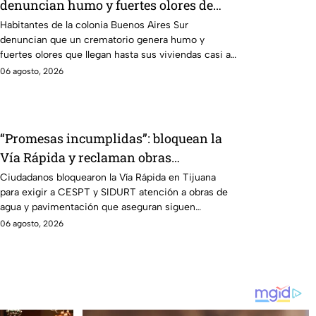
denuncian humo y fuertes olores de
crematorio que entran a sus casas
Habitantes de la colonia Buenos Aires Sur
denuncian que un crematorio genera humo y
fuertes olores que llegan hasta sus viviendas casi a
diario.
06 agosto, 2026
“Promesas incumplidas”: bloquean la
Vía Rápida y reclaman obras
pendientes durante gobierno de Marina
Ciudadanos bloquearon la Vía Rápida en Tijuana
para exigir a CESPT y SIDURT atención a obras de
del Pilar
agua y pavimentación que aseguran siguen
pendientes desde 2021.
06 agosto, 2026