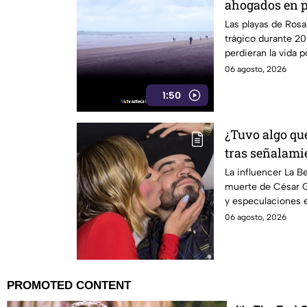
ahogados en p
año
Las playas de Rosa
trágico durante 20
perdieran la vida 
año.
06 agosto, 2026
1:50
¿Tuvo algo qu
tras señalami
César Gastél
La influencer La B
muerte de César Ga
y especulaciones e
06 agosto, 2026