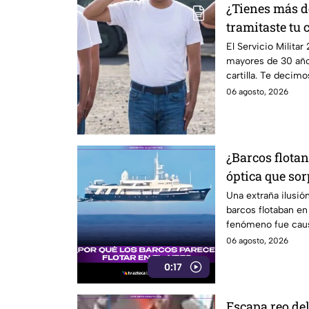
¿Tienes más d
tramitaste tu 
llamar para ha
El Servicio Milita
mayores de 30 año
California
cartilla. Te decimo
06 agosto, 2026
¿Barcos flotan
óptica que so
redes sociales
Una extraña ilusió
barcos flotaban en 
fenómeno fue causa
06 agosto, 2026
0:17
Escapa reo del