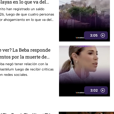
layas en lo que va del
rito han registrado un saldo
26, luego de que cuatro personas
por ahogamiento en lo que va del
3:05
e ver? La Beba responde
entos por la muerte de
um
eba negó tener relación con la
stélum luego de recibir críticas
n redes sociales.
3:02