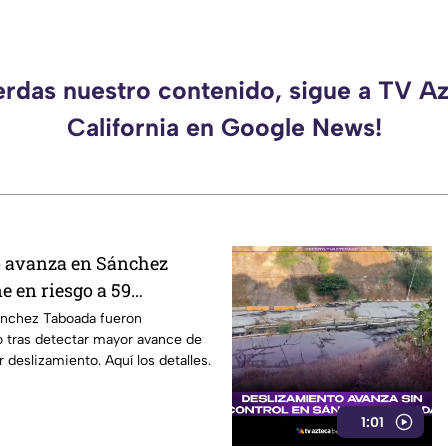
erdas nuestro contenido, sigue a TV A
California en Google News!
o avanza en Sánchez
e en riesgo a 59
ilias se niegan a
ánchez Taboada fueron
jo tras detectar mayor avance de
 hogares ⚠️
r deslizamiento. Aquí los detalles.
1:01