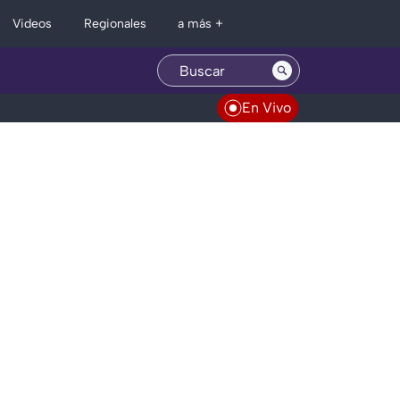
Regionales
Videos
a más +
En Vivo