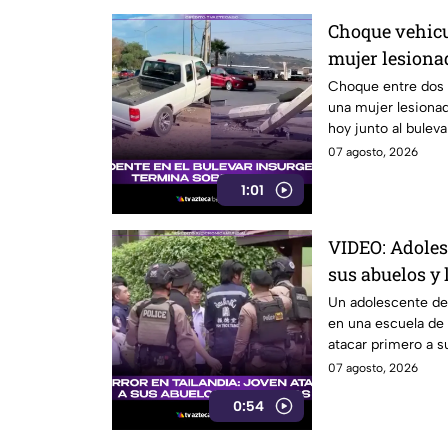
Choque vehicu
mujer lesionad
de agosto
Choque entre dos 
una mujer lesionad
hoy junto al buleva
07 agosto, 2026
1:01
VIDEO: Adoles
sus abuelos y 
dejando siete 
Un adolescente de 
en una escuela de 
atacar primero a s
07 agosto, 2026
0:54