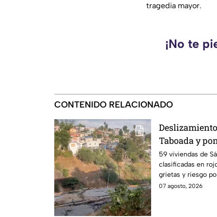
tragedia mayor.
¡No te pi
CONTENIDO RELACIONADO
Deslizamient
Taboada y pon
viviendas; fam
59 viviendas de S
clasificadas en ro
abandonar sus
grietas y riesgo po
07 agosto, 2026