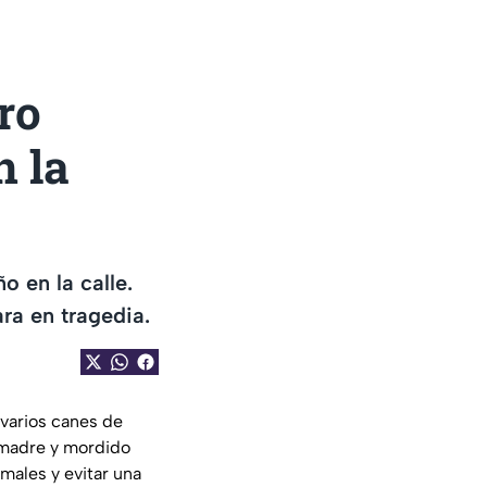
ro
n la
 en la calle.
ara en tragedia.
 varios canes de
 madre y mordido
imales y evitar una