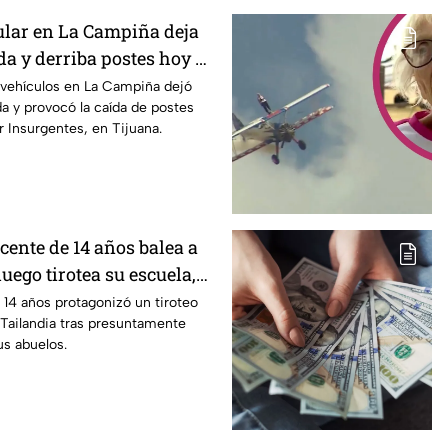
lar en La Campiña deja
a y derriba postes hoy 7
vehículos en La Campiña dejó
a y provocó la caída de postes
r Insurgentes, en Tijuana.
cente de 14 años balea a
luego tirotea su escuela,
muertos y 15 heridos
14 años protagonizó un tiroteo
Tailandia tras presuntamente
us abuelos.