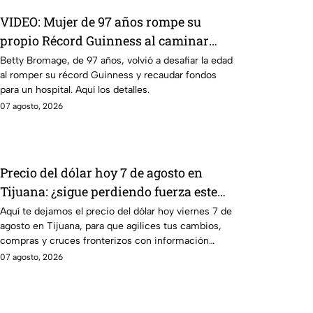
VIDEO: Mujer de 97 años rompe su
propio Récord Guinness al caminar
sobre ala de avión en vuelo; acababa de
Betty Bromage, de 97 años, volvió a desafiar la edad
al romper su récord Guinness y recaudar fondos
sufrir un derrame cerebral.
para un hospital. Aquí los detalles.
07 agosto, 2026
Precio del dólar hoy 7 de agosto en
Tijuana: ¿sigue perdiendo fuerza este
viernes?
Aquí te dejamos el precio del dólar hoy viernes 7 de
agosto en Tijuana, para que agilices tus cambios,
compras y cruces fronterizos con información
actualizada.
07 agosto, 2026