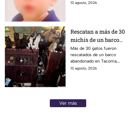
por la muerte de Vicentito,
10 agosto, 2026
horas dentro de un
quien falleció dentro de una
vehículo en Mexicali
camioneta.
Rescatan a más de 30
michis de un barco
abandonado en la
Más de 30 gatos fueron
rescatados de un barco
playa; estaban
abandonado en Tacoma,
desnutridos y en malas
Washington. Los animales
10 agosto, 2026
condiciones | FOTOS
estaban desnutridos y vivían
en condiciones inseguras.
Ver más