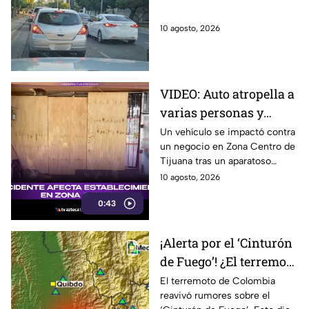
garitas de Tijuana hoy
10 de agosto
10 agosto, 2026
VIDEO: Auto atropella a
varias personas y
termina contra un local
Un vehículo se impactó contra
un negocio en Zona Centro de
en Zona Centro,
Tijuana tras un aparatoso
Tijuana
accidente que dejó personas
10 agosto, 2026
atropelladas y daños visibles.
0:43
¡Alerta por el ‘Cinturón
de Fuego’! ¿El terremoto
de 7.4 en Colombia
El terremoto de Colombia
reavivó rumores sobre el
podría provocar un