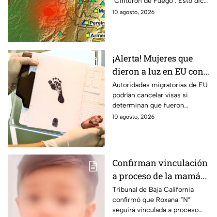
‘Cinturón de Fuego’. Esto dice
sismo en México? ⚠️
la ciencia sobre la posibilidad
10 agosto, 2026
de que tiemble en México.
¡Alerta! Mujeres que
dieron a luz en EU con
visa de turista podrían
Autoridades migratorias de EU
podrían cancelar visas si
perderla incluso 10
determinan que fueron
años después
utilizadas para ingresar al país
10 agosto, 2026
con fines de turismo de parto.
Confirman vinculación
a proceso de la mamá
de Vicentito, niño que
Tribunal de Baja California
confirmó que Roxana “N”
murió por golpe de
seguirá vinculada a proceso
calor tras pasar 12