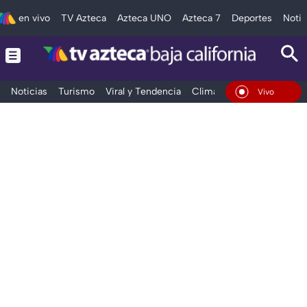
en vivo
TV Azteca
Azteca UNO
Azteca 7
Deportes
Notic
Noticias
Turismo
Viral y Tendencia
Clima
Deportes
Espec
En Vivo