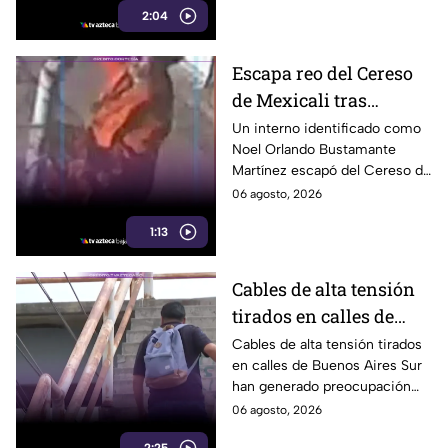
2:04
Cerro Colorado.
Escapa reo del Cereso
de Mexicali tras
audiencia inicial; fue
Un interno identificado como
Noel Orlando Bustamante
localizado horas
Martínez escapó del Cereso de
después
Mexicali tras una audiencia
06 agosto, 2026
inicial; fue localizado la noche
1:13
del miércoles.
Cables de alta tensión
tirados en calles de
Buenos Aires Sur
Cables de alta tensión tirados
en calles de Buenos Aires Sur
representan un riesgo
han generado preocupación
para peatones en
entre vecinos, luego de que un
06 agosto, 2026
Tijuana
trabajador resultara