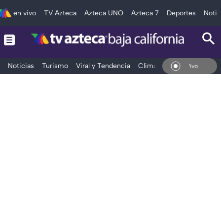
en vivo
TV Azteca
Azteca UNO
Azteca 7
Deportes
Notic
Noticias
Turismo
Viral y Tendencia
Clima
Deportes
Espec
En Vivo