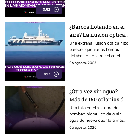
en la región.
0:52
¿Barcos flotando en el
aire? La ilusión óptica
que sorprendió a
Una extraña ilusión óptica hizo
parecer que varios barcos
usuarios en redes
flotaban en el aire sobre el
sociales
mar, pero el fenómeno fue
06 agosto, 2026
causado por la refracción de la
0:17
luz.
¿Otra vez sin agua?
Más de 150 colonias de
Tijuana enfrentan
Una falla en el sistema de
bombeo hidráulico dejó sin
cortes por falla de
agua de nueva cuenta a más
CESPT
de 150 colonias de Tijuana,
06 agosto, 2026
incluyendo zonas de Otay y