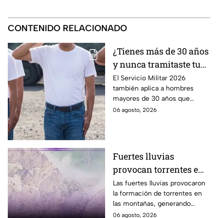
CONTENIDO RELACIONADO
¿Tienes más de 30 años
y nunca tramitaste tu
cartilla militar? Te
El Servicio Militar 2026
también aplica a hombres
pueden llamar para
mayores de 30 años que
hacer servicio en Baja
nunca tramitaron su cartilla. Te
06 agosto, 2026
California
decimos si también en Baja
California.
Fuertes lluvias
provocan torrentes e
inundaciones en una
Las fuertes lluvias provocaron
la formación de torrentes en
región montañosa
las montañas, generando
inundaciones y afectaciones
06 agosto, 2026