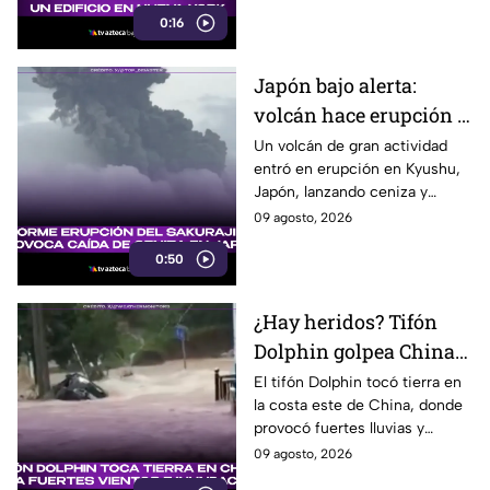
dejando un impresionante
0:16
momento captado en video.
Japón bajo alerta:
volcán hace erupción y
lanza ceniza a más de 2
Un volcán de gran actividad
entró en erupción en Kyushu,
mil metros
Japón, lanzando ceniza y
material volcánico a más de 2
09 agosto, 2026
mil metros de altura.
0:50
¿Hay heridos? Tifón
Dolphin golpea China
con fuertes vientos y
El tifón Dolphin tocó tierra en
la costa este de China, donde
lluvias
provocó fuertes lluvias y
vientos, además de alertas por
09 agosto, 2026
inundaciones y deslaves.