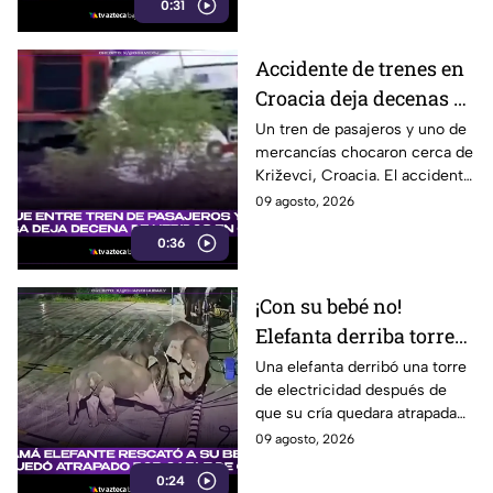
0:31
Accidente de trenes en
Croacia deja decenas de
heridos; seis están
Un tren de pasajeros y uno de
mercancías chocaron cerca de
graves
Križevci, Croacia. El accidente
dejó entre 20 y 25 heridos,
09 agosto, 2026
seis de ellos graves.
0:36
¡Con su bebé no!
Elefanta derriba torre
eléctrica para rescatar
Una elefanta derribó una torre
de electricidad después de
a su cría
que su cría quedara atrapada
entre los cables, en un intento
09 agosto, 2026
por eliminar la amenaza.
0:24