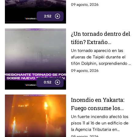
inseguridad
durante los últimos tres
09 agosto, 2026
meses, incluidos vehículos y
2:52
cableado eléctrico.
¿Un tornado dentro del
tifón? Extraño
fenómeno sorprende a
Un tornado apareció en las
afueras de Taipéi durante el
meteorólogos en
tifón Dolphin, sorprendiendo a
Taiwán
meteorólogos taiwaneses que
09 agosto, 2026
ya investigan el extraño
0:52
fenómeno.
Incendio en Yakarta:
Fuego consume los
últimos pisos de
Un fuerte incendio afectó los
pisos 11 al 16 de un edificio de
edificio de la Agencia
la Agencia Tributaria en
Tributaria
Yakarta, Indonesia, provocando
09 agosto, 2026