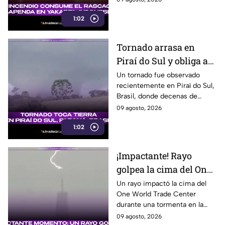
una enorme columna de humo.
1:02
Tornado arrasa en
Piraí do Sul y obliga a
familias a abandonar
Un tornado fue observado
recientemente en Piraí do Sul,
sus hogares
Brasil, donde decenas de
viviendas resultaron afectadas
09 agosto, 2026
y varias familias tuvieron que
1:02
buscar refugio.
¡Impactante! Rayo
golpea la cima del One
World Trade Center en
Un rayo impactó la cima del
One World Trade Center
Nueva York
durante una tormenta en la
costa este de Estados Unidos,
09 agosto, 2026