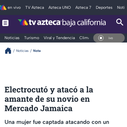
en vivo
TV Azteca
Azteca UNO
Azteca 7
Deportes
Notic
Noticias
Turismo
Viral y Tendencia
Clima
Deportes
Espec
En V
Noticias
Nota
Electrocutó y atacó a la
amante de su novio en
Mercado Jamaica
Una mujer fue captada atacando con un