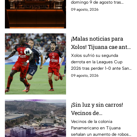
domingo 9 de agosto tras
eliminado
enfrentarse a Ixdit y Michelle
09 agosto, 2026
en el reto de eliminación
rumbo a la gran final.
¡Malas noticias para
Xolos! Tijuana cae ante
San Diego FC y
Xolos sufrió su segunda
derrota en la Leagues Cup
complica su camino en
2026 tras perder 1-0 ante San
la Leagues Cup 2026
Diego FC. Tijuana todavía tiene
09 agosto, 2026
un partido pendiente ante
Portland Timbers.
¡Sin luz y sin carros!
Vecinos de
Panamericano en
Vecinos de la colonia
Panamericano en Tijuana
Tijuana viven bajo la
señalan un aumento de robos