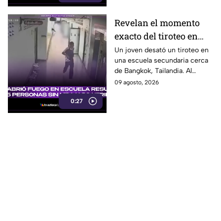
Revelan el momento
exacto del tiroteo en
secundaria que dejó al
Un joven desató un tiroteo en
una escuela secundaria cerca
menos 8 muertos y 30
de Bangkok, Tailandia. Al
heridos
menos ocho personas
09 agosto, 2026
murieron y otras 30 resultaron
0:27
heridas.