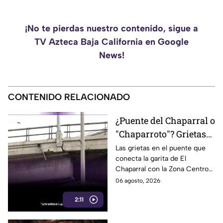
¡No te pierdas nuestro contenido, sigue a
TV Azteca Baja California en Google
News!
CONTENIDO RELACIONADO
¿Puente del Chaparral o
"Chaparroto"? Grietas
preocupan a miles de
Las grietas en el puente que
conecta la garita de El
automovilistas en
Chaparral con la Zona Centro
Tijuana
preocupan a miles de
06 agosto, 2026
automovilistas que lo usan a
2:11
diario. Te informamos.