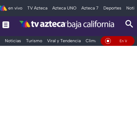
en vivo
TV Azteca
Azteca UNO
Azteca 7
Deportes
Notic
Noticias
Turismo
Viral y Tendencia
Clima
Deportes
Espec
En Vivo