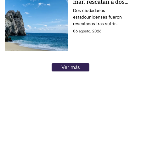
mar: rescatan a dos
turistas tras sufrir
Dos ciudadanos
estadounidenses fueron
problemas de salud en
rescatados tras sufrir
aguas de Los Cabos
emergencias médicas a bordo
06 agosto, 2026
de embarcaciones frente a
Punta Ballena y Palmilla, en Los
Cabos.
Ver más