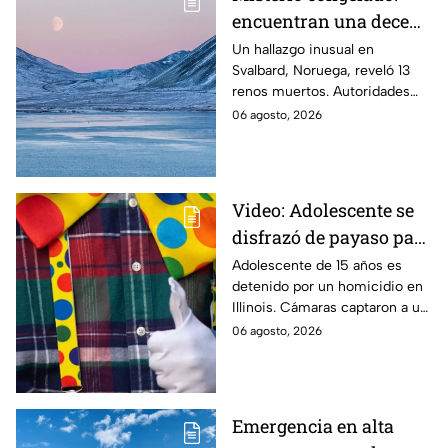
encuentran una decena
de renos muertos en
Un hallazgo inusual en
Svalbard, Noruega, reveló 13
una zona del Ártico
renos muertos. Autoridades
investigan las causas y piden
06 agosto, 2026
reportar nuevos cadáveres.
Video: Adolescente se
disfrazó de payaso para
quitarle la vida a un
Adolescente de 15 años es
detenido por un homicidio en
abuelito
Illinois. Cámaras captaron a un
supuesto sospechoso con
06 agosto, 2026
disfraz de payaso. Aquí te
infomamos.
Emergencia en alta