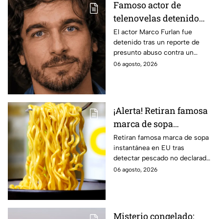
Famoso actor de
telenovelas detenido
por presunto abuso de
El actor Marco Furlan fue
detenido tras un reporte de
un menor de 5 años;
presunto abuso contra un
dijo que lo confundió
menor durante una fiesta;
06 agosto, 2026
con su novia
autoridades investigan el caso.
¡Alerta! Retiran famosa
marca de sopa
instantánea por riesgo
Retiran famosa marca de sopa
instantánea en EU tras
de reacciones mortales
detectar pescado no declarado
en la etiqueta, lo que podría
06 agosto, 2026
causar reacciones graves. Te
informamos.
Misterio congelado: