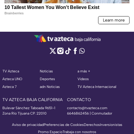
TV Azteca
Noticias
a más +
Azteca UNO
Deportes
Videos
Azteca 7
adn Noticias
TV Azteca Internacional
TV AZTECA BAJA CALIFORNIA
CONTACTO
Bulevar Sánchez Taboada 9651-1
contacto@tvazteca.com
Zona Río Tijuana CP. 22010
6646862456 | Conmutador
Aviso de privacidad
Preferencias de Cookies
Derechos
Inversionistas
Promo Espacio
Trabaja con nosotros