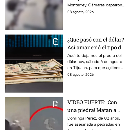
agresor escapó |
Monterrey. Cámaras captaron
IMÁGENES SENSIBLES
el momento y autoridades
08 agosto, 2026
buscan al presunto agresor.
¿Qué pasó con el dólar?
Así amaneció el tipo de
cambio hoy sábado 8 de
Aquí te dejamos el precio del
dólar hoy, sábado 6 de agosto
agosto en Tijuana
en Tijuana, para que agilices
tus cambios, compras y
08 agosto, 2026
cruces fronterizos con
información actualizada.
VIDEO FUERTE: ¡Con
una piedra! Matan a
vendedora de cemitas
Dominga Pérez, de 82 años,
fue asesinada a pedradas en
de 82 años mientras iba