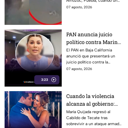
Amozoc, Puebla, cuando un
a su casa
sujeto le robó los 90 pesos
07 agosto, 2026
que ganó vendiendo cemitas.
PAN anuncia juicio
político contra Marina
del Pilar y la fiscal de
El PAN en Baja California
anunció que presentará un
Baja California
juicio político contra la
gobernadora y la fiscal del
07 agosto, 2026
estado, tras el caso de Pedro
3:23
Ariel Mendívil.
Cuando la violencia
alcanza al gobierno:
regidora de Tecate
María Quijada regresó al
Cabildo de Tecate tras
vuelve al Cabildo tras
sobrevivir a un ataque armado
sobrevivir a un ataque