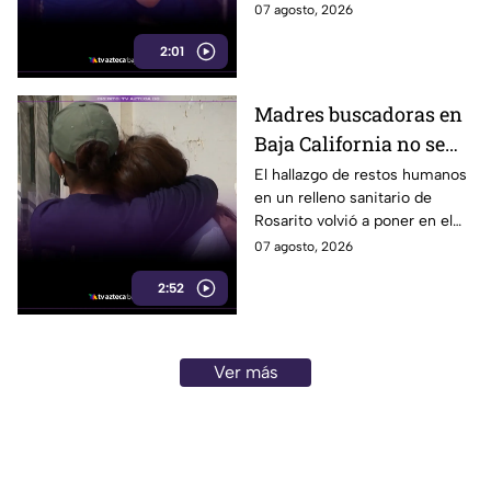
en el que murió su esposo y
07 agosto, 2026
armado
habló por primera vez desde el
2:01
atentado.
Madres buscadoras en
Baja California no se
detienen: hallazgo de
El hallazgo de restos humanos
en un relleno sanitario de
restos humanos
Rosarito volvió a poner en el
reaviva la
centro la labor de las madres
07 agosto, 2026
preocupación
buscadoras en Baja California.
2:52
Ver más