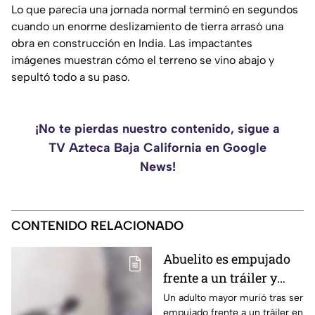
Lo que parecía una jornada normal terminó en segundos
cuando un enorme deslizamiento de tierra arrasó una
obra en construcción en India. Las impactantes
imágenes muestran cómo el terreno se vino abajo y
sepultó todo a su paso.
¡No te pierdas nuestro contenido, sigue a
TV Azteca Baja California en Google
News!
CONTENIDO RELACIONADO
Abuelito es empujado
frente a un tráiler y
muere atropellado; el
Un adulto mayor murió tras ser
empujado frente a un tráiler en