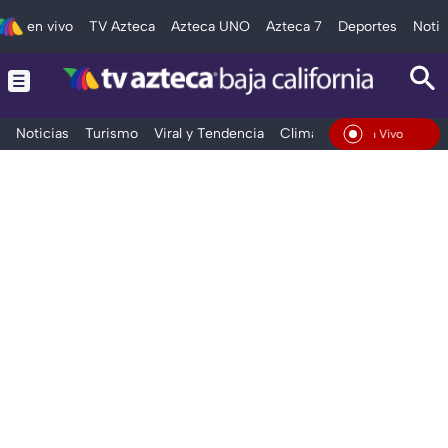
en vivo
TV Azteca
Azteca UNO
Azteca 7
Deportes
Notic
Noticias
Turismo
Viral y Tendencia
Clima
Deportes
Espec
En Vivo