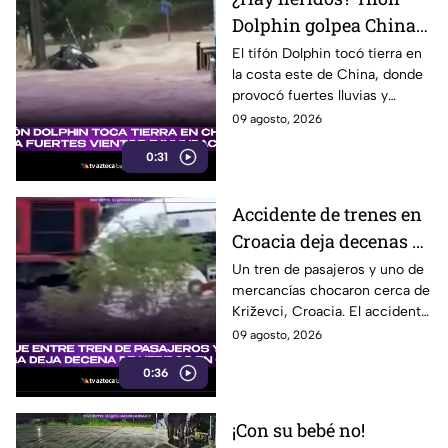
Dolphin golpea China
con fuertes vientos y
El tifón Dolphin tocó tierra en
la costa este de China, donde
lluvias
provocó fuertes lluvias y
vientos, además de alertas por
09 agosto, 2026
inundaciones y deslaves.
0:31
Accidente de trenes en
Croacia deja decenas de
heridos; seis están
Un tren de pasajeros y uno de
mercancías chocaron cerca de
graves
Križevci, Croacia. El accidente
dejó entre 20 y 25 heridos,
09 agosto, 2026
seis de ellos graves.
0:36
¡Con su bebé no!