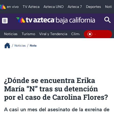
en vivo
TV Azteca
Azteca UNO
Azteca 7
Deportes
Notic
Noticias
Turismo
Viral y Tendencia
Clima
Deportes
Espec
En Vivo
Noticias
Nota
¿Dónde se encuentra Erika
María “N” tras su detención
por el caso de Carolina Flores?
A casi un mes del asesinato de la exreina de