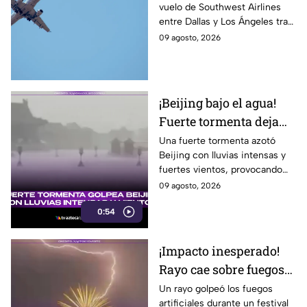
vuelo de Southwest Airlines
emergencia médica,
entre Dallas y Los Ángeles tras
¿qué pasó?
sufrir una emergencia médica.
09 agosto, 2026
Intentaron reanimarlo, pero
falleció.
¡Beijing bajo el agua!
Fuerte tormenta deja
lluvias y vientos
Una fuerte tormenta azotó
Beijing con lluvias intensas y
fuertes vientos, provocando
complicaciones y
09 agosto, 2026
sorprendiendo a los habitantes.
0:54
Aquí te informamos.
¡Impacto inesperado!
Rayo cae sobre fuegos
artificiales en Japón
Un rayo golpeó los fuegos
artificiales durante un festival