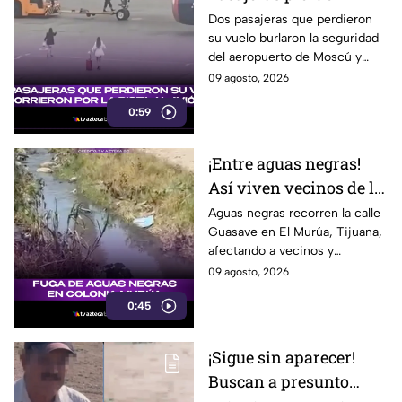
vuelo y entran a la
Dos pasajeras que perdieron
su vuelo burlaron la seguridad
pista para intentar
del aeropuerto de Moscú y
alcanzarlo
corrieron hacia la pista para
09 agosto, 2026
intentar alcanzar el avión.
0:59
¡Entre aguas negras!
Así viven vecinos de la
calle Guasave en la
Aguas negras recorren la calle
Guasave en El Murúa, Tijuana,
colonia El Murúa
afectando a vecinos y
comerciantes ambulantes y
09 agosto, 2026
generando un posible foco de
0:45
infección.
¡Sigue sin aparecer!
Buscan a presunto