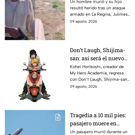
responsable de ataque
Un hombre murió y su hijo
resultó herido tras un ataque
que dejó un muerto en
armado en La Regina, Julimes.
Julimes
El presunto responsable ya
09 agosto, 2026
habría sido identificado, pero
sigue prófugo.
Don’t Laugh, Shijima-
san: así será el nuevo
manga de terror de
Kohei Horikoshi, creador de
My Hero Academia, regresa
Kohei Horikoshi, autor
con Don’t Laugh, Shijima-san,
de My Hero Academia
un one-shot de terror de 61
09 agosto, 2026
páginas.
Tragedia a 10 mil pies:
pasajero muere en
pleno vuelo tras
Un pasajero murió durante un