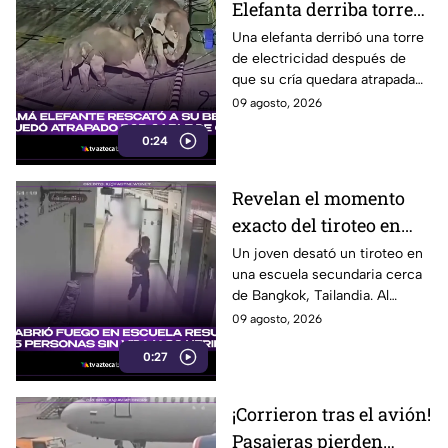
Elefanta derriba torre
eléctrica para rescatar
Una elefanta derribó una torre
de electricidad después de
a su cría
que su cría quedara atrapada
entre los cables, en un intento
09 agosto, 2026
por eliminar la amenaza.
0:24
Revelan el momento
exacto del tiroteo en
secundaria que dejó al
Un joven desató un tiroteo en
una escuela secundaria cerca
menos 8 muertos y 30
de Bangkok, Tailandia. Al
heridos
menos ocho personas
09 agosto, 2026
murieron y otras 30 resultaron
0:27
heridas.
¡Corrieron tras el avión!
Pasajeras pierden