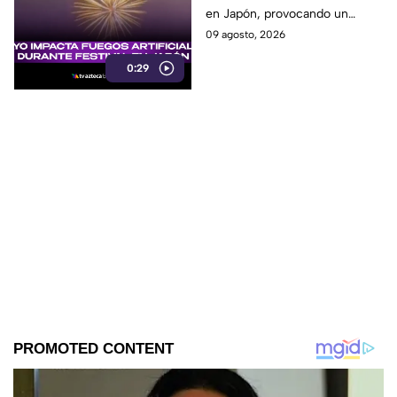
en Japón, provocando un
momento inesperado que
09 agosto, 2026
sorprendió a todos los
0:29
asistentes. Te informamos.