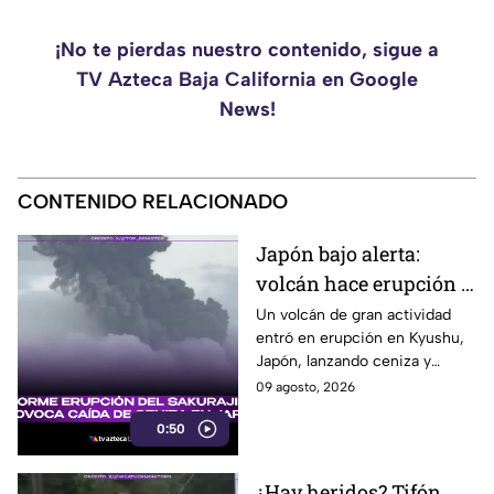
¡No te pierdas nuestro contenido, sigue a
TV Azteca Baja California en Google
News!
CONTENIDO RELACIONADO
Japón bajo alerta:
volcán hace erupción y
lanza ceniza a más de 2
Un volcán de gran actividad
entró en erupción en Kyushu,
mil metros
Japón, lanzando ceniza y
material volcánico a más de 2
09 agosto, 2026
mil metros de altura.
0:50
¿Hay heridos? Tifón