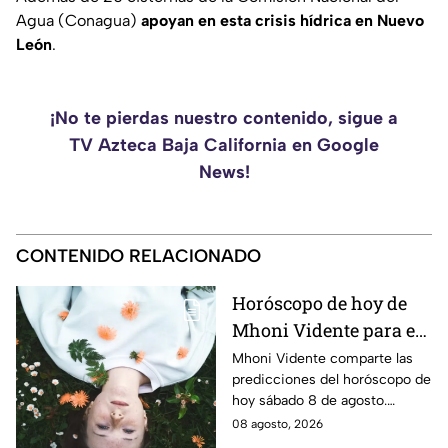
Agua (Conagua)
apoyan en esta crisis hídrica en Nuevo
León
.
¡No te pierdas nuestro contenido, sigue a
TV Azteca Baja California en Google
News!
CONTENIDO RELACIONADO
Horóscopo de hoy de
Mhoni Vidente para el
sábado 8 de agosto
Mhoni Vidente comparte las
predicciones del horóscopo de
¡Cierre de ciclo!
hoy sábado 8 de agosto.
Descubre qué signos vivirán
08 agosto, 2026
cierres de ciclo y cambios.