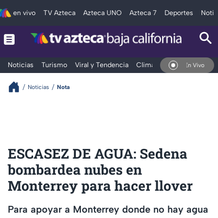
en vivo
TV Azteca
Azteca UNO
Azteca 7
Deportes
Notic
Noticias
Turismo
Viral y Tendencia
Clima
Deportes
Espec
En Vivo
Noticias
Nota
ESCASEZ DE AGUA: Sedena
bombardea nubes en
Monterrey para hacer llover
Para apoyar a Monterrey donde no hay agua