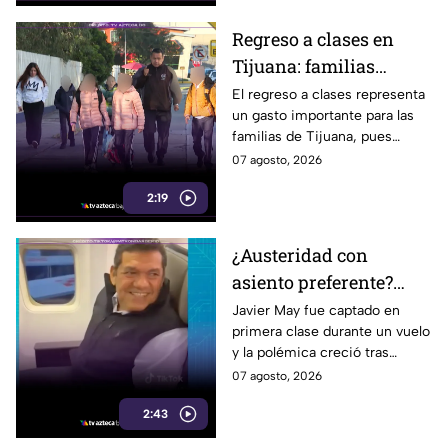
Regreso a clases en
Tijuana: familias
podrían gastar hasta 5
El regreso a clases representa
un gasto importante para las
mil pesos en uniformes
familias de Tijuana, pues
y calzado
uniformes y calzado pueden
07 agosto, 2026
alcanzar los 5 mil pesos.
2:19
¿Austeridad con
asiento preferente?
Captan a Javier May
Javier May fue captado en
primera clase durante un vuelo
sonriente en primera
y la polémica creció tras
clase y Morena le “jala
imágenes de un presunto reloj
07 agosto, 2026
las orejas”
de lujo. Morena reaccionó al
2:43
caso.