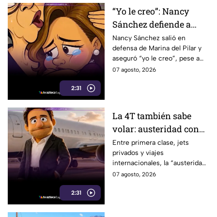
“Yo le creo”: Nancy
Sánchez defiende a
Marina del Pilar como
Nancy Sánchez salió en
defensa de Marina del Pilar y
si fuera su hija pese a
aseguró “yo le creo”, pese a
polémicas
los audios filtrados y las
07 agosto, 2026
polémicas que rodean a la
2:31
gobernadora.
La 4T también sabe
volar: austeridad con
sabor a primera clase
Entre primera clase, jets
privados y viajes
internacionales, la “austeridad”
de la 4T parece tener una
07 agosto, 2026
peculiar forma de hacer
2:31
maletas.