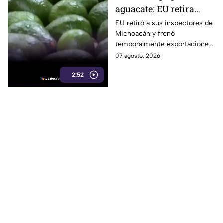
aguacate: EU retira
inspectores y suspende
EU retiró a sus inspectores de
Michoacán y frenó
temporalmente
temporalmente exportaciones
exportaciones
de aguacate ante la
07 agosto, 2026
inseguridad y el cobro de piso.
2:52