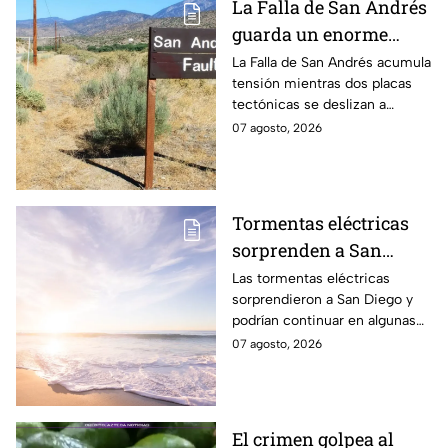
La Falla de San Andrés
guarda un enorme
peligro: estos datos
La Falla de San Andrés acumula
tensión mientras dos placas
explican el temor
tectónicas se deslizan a
científico
centímetros por año. Estos
07 agosto, 2026
datos explican por qué
preocupa a los científicos.
Tormentas eléctricas
sorprenden a San
Diego; autoridades
Las tormentas eléctricas
sorprendieron a San Diego y
advierten que
podrían continuar en algunas
continuarán durante el
zonas durante el fin de
07 agosto, 2026
fin de semana
semana, mientras también se
prevén temperaturas de hasta
35°C.
El crimen golpea al