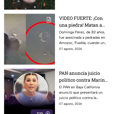
¿Estás listo?
VIDEO FUERTE: ¡Con
una piedra! Matan a
vendedora de cemitas
Dominga Pérez, de 82 años,
fue asesinada a pedradas en
de 82 años mientras iba
Amozoc, Puebla, cuando un
a su casa
sujeto le robó los 90 pesos
07 agosto, 2026
que ganó vendiendo cemitas.
PAN anuncia juicio
político contra Marina
del Pilar y la fiscal de
El PAN en Baja California
anunció que presentará un
Baja California
juicio político contra la
gobernadora y la fiscal del
07 agosto, 2026
estado, tras el caso de Pedro
3:23
Ariel Mendívil.