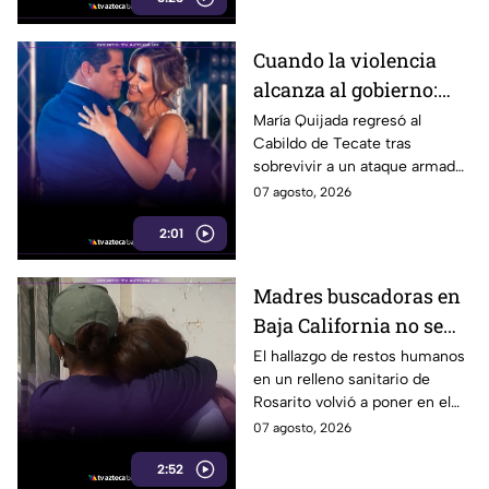
Cuando la violencia
alcanza al gobierno:
regidora de Tecate
María Quijada regresó al
Cabildo de Tecate tras
vuelve al Cabildo tras
sobrevivir a un ataque armado
sobrevivir a un ataque
en el que murió su esposo y
07 agosto, 2026
armado
habló por primera vez desde el
2:01
atentado.
Madres buscadoras en
Baja California no se
detienen: hallazgo de
El hallazgo de restos humanos
en un relleno sanitario de
restos humanos
Rosarito volvió a poner en el
reaviva la
centro la labor de las madres
07 agosto, 2026
preocupación
buscadoras en Baja California.
2:52