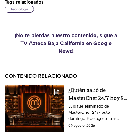
Tags relacionados
Tecnología
¡No te pierdas nuestro contenido, sigue a
TV Azteca Baja California en Google
News!
CONTENIDO RELACIONADO
¿Quién salió de
MasterChef 24/7 hoy 9
de agosto? Este
Luis fue eliminado de
MasterChef 24/7 este
participante quedó
domingo 9 de agosto tras
eliminado
enfrentarse a Ixdit y Michelle
09 agosto, 2026
en el reto de eliminación