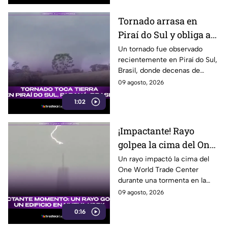
Tornado arrasa en
Piraí do Sul y obliga a
familias a abandonar
Un tornado fue observado
recientemente en Piraí do Sul,
sus hogares
Brasil, donde decenas de
viviendas resultaron afectadas
09 agosto, 2026
y varias familias tuvieron que
1:02
buscar refugio.
¡Impactante! Rayo
golpea la cima del One
World Trade Center en
Un rayo impactó la cima del
One World Trade Center
Nueva York
durante una tormenta en la
costa este de Estados Unidos,
09 agosto, 2026
dejando un impresionante
0:16
momento captado en video.