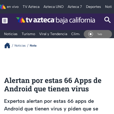
en vivo
TV Azteca
Azteca UNO
Azteca 7
Deportes
Notic
Noticias
Turismo
Viral y Tendencia
Clima
Deportes
Espec
En V
Noticias
Nota
Alertan por estas 66 Apps de
Android que tienen virus
Expertos alertan por estas 66 apps de
Android que tienen virus y piden que se