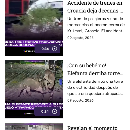
Accidente de trenes en
Croacia deja decenas de
heridos; seis están
Un tren de pasajeros y uno de
mercancías chocaron cerca de
graves
Križevci, Croacia. El accidente
dejó entre 20 y 25 heridos,
09 agosto, 2026
seis de ellos graves.
0:36
¡Con su bebé no!
Elefanta derriba torre
eléctrica para rescatar
Una elefanta derribó una torre
de electricidad después de
a su cría
que su cría quedara atrapada
entre los cables, en un intento
09 agosto, 2026
por eliminar la amenaza.
0:24
Revelan el momento