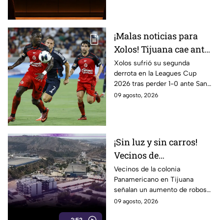
rumbo a la gran final.
¡Malas noticias para
Xolos! Tijuana cae ante
San Diego FC y
Xolos sufrió su segunda
derrota en la Leagues Cup
complica su camino en
2026 tras perder 1-0 ante San
la Leagues Cup 2026
Diego FC. Tijuana todavía tiene
09 agosto, 2026
un partido pendiente ante
Portland Timbers.
¡Sin luz y sin carros!
Vecinos de
Panamericano en
Vecinos de la colonia
Panamericano en Tijuana
Tijuana viven bajo la
señalan un aumento de robos
inseguridad
durante los últimos tres
09 agosto, 2026
meses, incluidos vehículos y