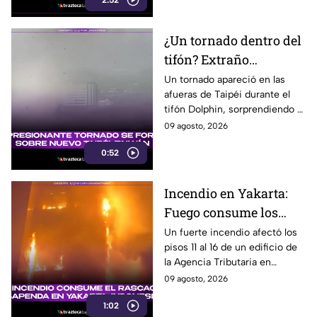
2:52
cableado eléctrico.
¿Un tornado dentro del
tifón? Extraño
fenómeno sorprende a
Un tornado apareció en las
afueras de Taipéi durante el
meteorólogos en
tifón Dolphin, sorprendiendo a
Taiwán
meteorólogos taiwaneses que
09 agosto, 2026
ya investigan el extraño
0:52
fenómeno.
Incendio en Yakarta:
Fuego consume los
últimos pisos de
Un fuerte incendio afectó los
pisos 11 al 16 de un edificio de
edificio de la Agencia
la Agencia Tributaria en
Tributaria
Yakarta, Indonesia, provocando
09 agosto, 2026
una enorme columna de humo.
1:02