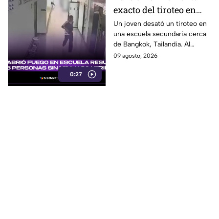
exacto del tiroteo en
secundaria que dejó al
Un joven desató un tiroteo en
una escuela secundaria cerca
menos 8 muertos y 30
de Bangkok, Tailandia. Al
heridos
menos ocho personas
09 agosto, 2026
murieron y otras 30 resultaron
0:27
heridas.