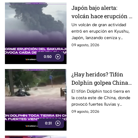
Japón bajo alerta:
volcán hace erupción y
lanza ceniza a más de 2
Un volcán de gran actividad
entró en erupción en Kyushu,
mil metros
Japón, lanzando ceniza y
material volcánico a más de 2
09 agosto, 2026
mil metros de altura.
0:50
¿Hay heridos? Tifón
Dolphin golpea China
con fuertes vientos y
El tifón Dolphin tocó tierra en
la costa este de China, donde
lluvias
provocó fuertes lluvias y
vientos, además de alertas por
09 agosto, 2026
inundaciones y deslaves.
0:31