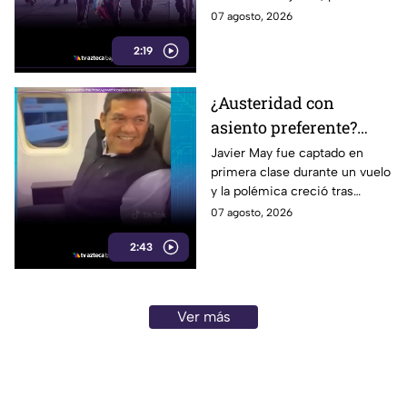
y calzado
uniformes y calzado pueden
07 agosto, 2026
alcanzar los 5 mil pesos.
2:19
¿Austeridad con
asiento preferente?
Captan a Javier May
Javier May fue captado en
primera clase durante un vuelo
sonriente en primera
y la polémica creció tras
clase y Morena le “jala
imágenes de un presunto reloj
07 agosto, 2026
las orejas”
de lujo. Morena reaccionó al
2:43
caso.
Ver más