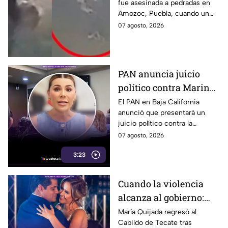
fue asesinada a pedradas en
de 82 años mientras iba
Amozoc, Puebla, cuando un
a su casa
sujeto le robó los 90 pesos
07 agosto, 2026
que ganó vendiendo cemitas.
PAN anuncia juicio
político contra Marina
del Pilar y la fiscal de
El PAN en Baja California
anunció que presentará un
Baja California
juicio político contra la
gobernadora y la fiscal del
07 agosto, 2026
estado, tras el caso de Pedro
3:23
Ariel Mendívil.
Cuando la violencia
alcanza al gobierno:
regidora de Tecate
María Quijada regresó al
Cabildo de Tecate tras
vuelve al Cabildo tras