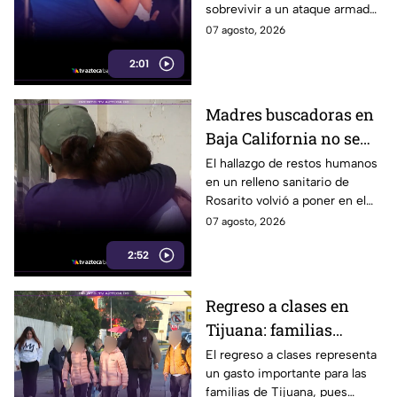
sobrevivir a un ataque armado
sobrevivir a un ataque
en el que murió su esposo y
07 agosto, 2026
armado
habló por primera vez desde el
2:01
atentado.
Madres buscadoras en
Baja California no se
detienen: hallazgo de
El hallazgo de restos humanos
en un relleno sanitario de
restos humanos
Rosarito volvió a poner en el
reaviva la
centro la labor de las madres
07 agosto, 2026
preocupación
buscadoras en Baja California.
2:52
Regreso a clases en
Tijuana: familias
podrían gastar hasta 5
El regreso a clases representa
un gasto importante para las
mil pesos en uniformes
familias de Tijuana, pues