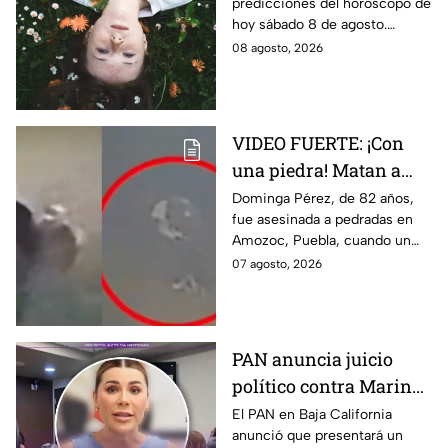
predicciones del horóscopo de
¡Cierre de ciclo!
hoy sábado 8 de agosto.
Descubre qué signos vivirán
08 agosto, 2026
cierres de ciclo y cambios.
¿Estás listo?
VIDEO FUERTE: ¡Con
una piedra! Matan a
vendedora de cemitas
Dominga Pérez, de 82 años,
fue asesinada a pedradas en
de 82 años mientras iba
Amozoc, Puebla, cuando un
a su casa
sujeto le robó los 90 pesos
07 agosto, 2026
que ganó vendiendo cemitas.
PAN anuncia juicio
político contra Marina
del Pilar y la fiscal de
El PAN en Baja California
anunció que presentará un
Baja California