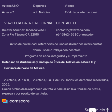
Azteca UNO
Deportes
Videos
Azteca 7
adn Noticias
TV Azteca Internacional
TV AZTECA BAJA CALIFORNIA
CONTACTO
Bulevar Sánchez Taboada 9651-1
contacto@tvazteca.com
Zona Río Tijuana CP. 22010
6646862456 | Conmutador
Aviso de privacidad
Preferencias de Cookies
Derechos
Inversionistas
Promo Espacio
Trabaja con nosotros
Programa de ética, integridad y cumplimiento
Defensor de Audiencias y Código de Ética de Televisión Azteca III y
Televisora del Valle de México
TV Azteca, M.R. & ©, TV Azteca, S.A.B. de C.V. Todos los derechos reservados,
2025.
Queda prohibida la reproducción total o parcial sin la autorización previa,
expresa y por escrito de su titular.
Subir inicio