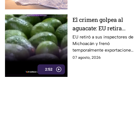
prevén temperaturas de hasta
35°C.
El crimen golpea al
aguacate: EU retira
inspectores y suspende
EU retiró a sus inspectores de
Michoacán y frenó
temporalmente
temporalmente exportaciones
exportaciones
de aguacate ante la
07 agosto, 2026
inseguridad y el cobro de piso.
2:52