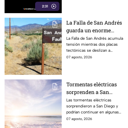
peculiar forma de hacer
2:31
maletas.
La Falla de San Andrés
guarda un enorme
peligro: estos datos
La Falla de San Andrés acumula
tensión mientras dos placas
explican el temor
tectónicas se deslizan a
científico
centímetros por año. Estos
07 agosto, 2026
datos explican por qué
preocupa a los científicos.
Tormentas eléctricas
sorprenden a San
Diego; autoridades
Las tormentas eléctricas
sorprendieron a San Diego y
advierten que
podrían continuar en algunas
continuarán durante el
zonas durante el fin de
07 agosto, 2026
fin de semana
semana, mientras también se