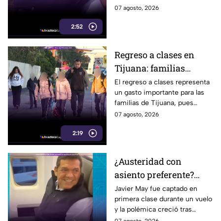
reaviva la
centro la labor de las madres
07 agosto, 2026
preocupación
buscadoras en Baja California.
2:52
Regreso a clases en
Tijuana: familias
podrían gastar hasta 5
El regreso a clases representa
un gasto importante para las
mil pesos en uniformes
familias de Tijuana, pues
y calzado
uniformes y calzado pueden
07 agosto, 2026
alcanzar los 5 mil pesos.
2:19
¿Austeridad con
asiento preferente?
Captan a Javier May
Javier May fue captado en
primera clase durante un vuelo
sonriente en primera
y la polémica creció tras
clase y Morena le “jala
imágenes de un presunto reloj