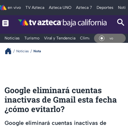
en vivo
TV Azteca
Azteca UNO
Azteca 7
Deportes
Notic
Noticias
Turismo
Viral y Tendencia
Clima
Deportes
Espec
En V
Noticias
Nota
Google eliminará cuentas
inactivas de Gmail esta fecha
¿cómo evitarlo?
Google eliminará cuentas inactivas de