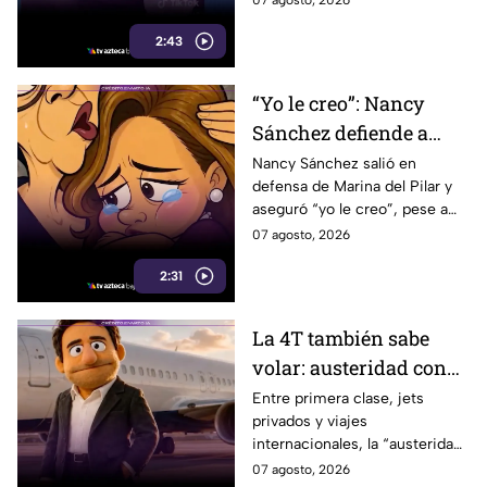
07 agosto, 2026
las orejas”
de lujo. Morena reaccionó al
2:43
caso.
“Yo le creo”: Nancy
Sánchez defiende a
Marina del Pilar como
Nancy Sánchez salió en
defensa de Marina del Pilar y
si fuera su hija pese a
aseguró “yo le creo”, pese a
polémicas
los audios filtrados y las
07 agosto, 2026
polémicas que rodean a la
2:31
gobernadora.
La 4T también sabe
volar: austeridad con
sabor a primera clase
Entre primera clase, jets
privados y viajes
internacionales, la “austeridad”
de la 4T parece tener una
07 agosto, 2026