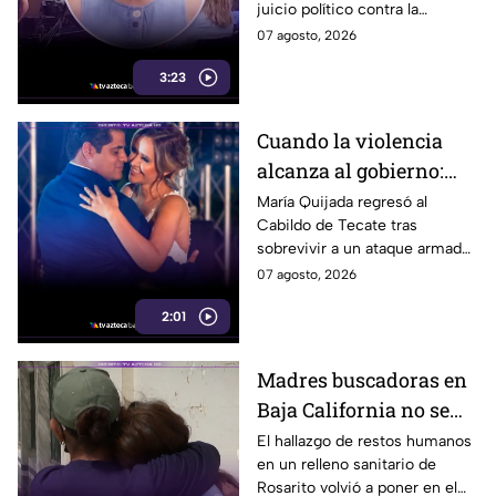
juicio político contra la
gobernadora y la fiscal del
07 agosto, 2026
estado, tras el caso de Pedro
3:23
Ariel Mendívil.
Cuando la violencia
alcanza al gobierno:
regidora de Tecate
María Quijada regresó al
Cabildo de Tecate tras
vuelve al Cabildo tras
sobrevivir a un ataque armado
sobrevivir a un ataque
en el que murió su esposo y
07 agosto, 2026
armado
habló por primera vez desde el
2:01
atentado.
Madres buscadoras en
Baja California no se
detienen: hallazgo de
El hallazgo de restos humanos
en un relleno sanitario de
restos humanos
Rosarito volvió a poner en el