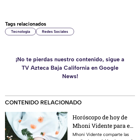
Tags relacionados
Tecnología
Redes Sociales
¡No te pierdas nuestro contenido, sigue a
TV Azteca Baja California en Google
News!
CONTENIDO RELACIONADO
Horóscopo de hoy de
Mhoni Vidente para el
sábado 8 de agosto
Mhoni Vidente comparte las